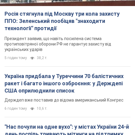
Росія стягнула під Москву три кола захисту
ППО: Зеленський пообіцяв "знаходити
технології" протидії
Президент заявив, що навіть посилена система
протиповітряної оборони РФ не гарантує захисту від
українських ударів
5 годин тому
38,2 т.
Україна придбала у Туреччини 70 балістичних
ракет і багато іншого озброєння: у Держдепі
США оприлюднили список
Держдеп вже поставив до відома американський Конгрес
6 годин тому
10,6 т.
"Нас почули на одне вухо": у містах України 24-й
день поспіль тривають мітинги на підтримку