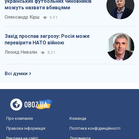
українських футбольних чиновників
можуть назвати вбивцями
Олександр Кірш
6,9 т.
Захід проспав загрозу: Росія може
перевірити НАТО війною
Леонід Невзлін
8,3 т.
Всі думки
Про компанію
Команда
Правова інформація
Політика конфіденційності
Реклама на сайті
Документи