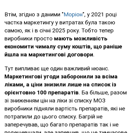
Втім, згідно з даними "
Моріон
", у 2021 році
частка маркетингу у витратах була такою
самою, як і в січні 2025 року. Тобто тепер
виробники просто
мають можливість
економити чималу суму коштів, що раніше
йшла на маркетингові договори
.
Тут випливає ще один важливий нюанс.
Маркетингові угоди заборонили за всіма
ліками, а ціни знизили лише на список із
орієнтовно 100 препаратів
. Ба більше, разом
зі зниженням цін на ліки зі списку МОЗ
виробники підняли вартість препаратів, які не
потрапили до цього списку. Багрій не
заперечував, що багато препаратів так і не
подешевшали, але запевнив, що це тимчасове