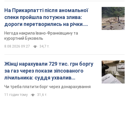
На Прикарпатті після аномальної
спеки пройшла потужна злива:
дороги перетворились на річки.
Відео
Негода накрила Івано-Франківщину та
курортний Буковель
8.08.2026 09:27
34,7 т.
Жінці нарахували 729 тис. грн боргу
за газ через покази зіпсованого
лічильника: суддя ухвалив
неочікуване рішення
Чи треба платити борг через донарахування
11 годин тому
31,6 т.