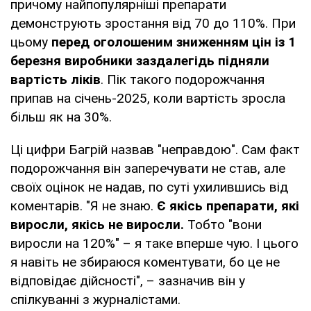
причому найпопулярніші препарати
демонструють зростання від 70 до 110%. При
цьому
перед оголошеним зниженням цін із 1
березня виробники заздалегідь підняли
вартість ліків
. Пік такого подорожчання
припав на січень-2025, коли вартість зросла
більш як на 30%.
Ці цифри Багрій назвав "неправдою". Сам факт
подорожчання він заперечувати не став, але
своїх оцінок не надав, по суті ухилившись від
коментарів. "Я не знаю.
Є якісь препарати, які
виросли, якісь не виросли.
Тобто "вони
виросли на 120%" – я таке вперше чую. І цього
я навіть не збираюся коментувати, бо це не
відповідає дійсності", – зазначив він у
спілкуванні з журналістами.