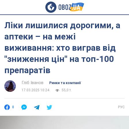
Ліки лишилися дорогими, а
аптеки – на межі
виживання: хто виграв від
"зниження цін" на топ-100
препаратів
Гліб Іванов
Ринки та компанії
17.03.2025 10:24
55,0 т.
8
РУС