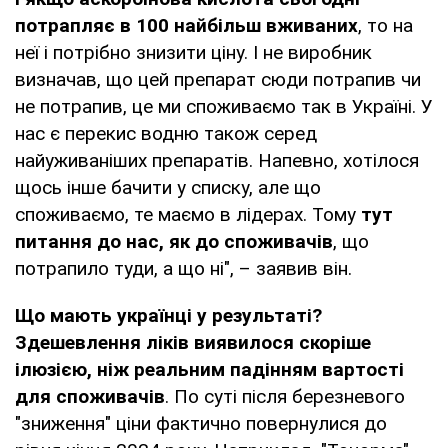
потрапляє в 100 найбільш вживаних
, то на
неї і потрібно знизити ціну. І не виробник
визначав, що цей препарат сюди потрапив чи
не потрапив, це ми споживаємо так в Україні. У
нас є перекис водню також серед
найуживаніших препаратів. Напевно, хотілося
щось інше бачити у списку, але що
споживаємо, те маємо в лідерах. Тому
тут
питання до нас, як до споживачів
, що
потрапило туди, а що ні", – заявив він.
Що мають українці у результаті?
Здешевлення ліків виявилося скоріше
ілюзією, ніж реальним падінням вартості
для споживачів
. По суті після березневого
"зниження" ціни фактично повернулися до