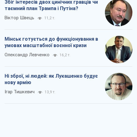
Збіг інтересів двох цинічних гравців чи
таємний план Трампа і Путіна?
Віктор Швець
11,2 т.
Мінськ готується до функціонування в
умовах масштабної воєнної кризи
Олександр Левченко
16,2 т.
Ні зброї, ні людей: як Лукашенко будує
нову армію
Ігар Тишкевич
13,9 т.