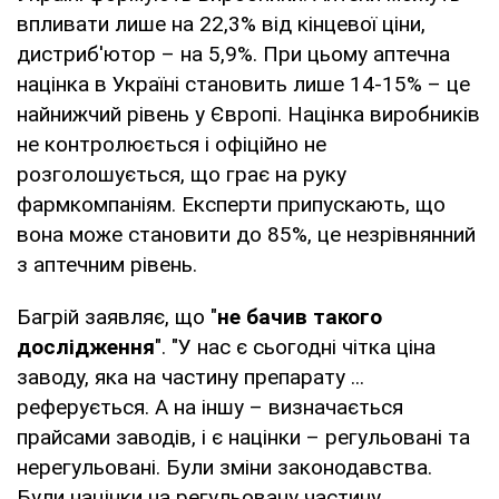
впливати лише на 22,3% від кінцевої ціни,
дистриб'ютор – на 5,9%. При цьому аптечна
націнка в Україні становить лише 14-15% – це
найнижчий рівень у Європі. Націнка виробників
не контролюється і офіційно не
розголошується, що грає на руку
фармкомпаніям. Експерти припускають, що
вона може становити до 85%, це незрівнянний
з аптечним рівень.
Багрій заявляє, що "
не бачив такого
дослідження
". "У нас є сьогодні чітка ціна
заводу, яка на частину препарату ...
реферується. А на іншу – визначається
прайсами заводів, і є націнки – регульовані та
нерегульовані. Були зміни законодавства.
Були націнки на регульовану частину,