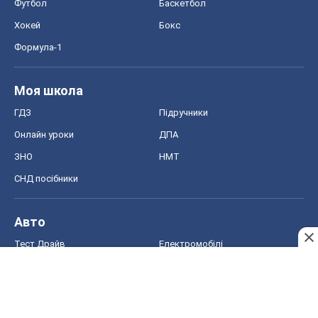
Футбол
Баскетбол
Хокей
Бокс
Формула-1
Моя школа
ГДЗ
Підручники
Онлайн уроки
ДПА
ЗНО
НМТ
СНД посібники
Авто
Тест Драйв
Електромобілі
Акції
Сервіс
Food Oboz