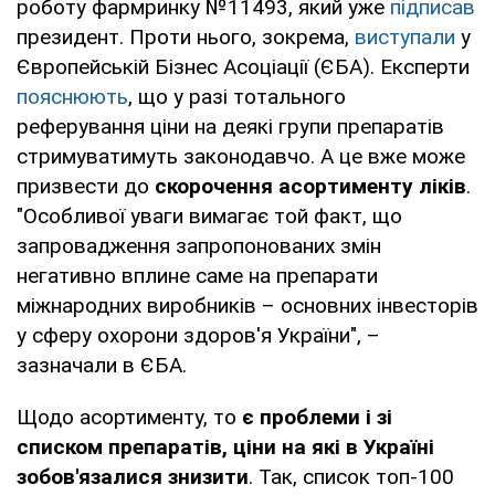
роботу фармринку №11493, який уже
підписав
президент. Проти нього, зокрема,
виступали
у
Європейській Бізнес Асоціації (ЄБА). Експерти
пояснюють
, що у разі тотального
реферування ціни на деякі групи препаратів
стримуватимуть законодавчо. А це вже може
призвести до
скорочення асортименту ліків
.
"Особливої уваги вимагає той факт, що
запровадження запропонованих змін
негативно вплине саме на препарати
міжнародних виробників – основних інвесторів
у сферу охорони здоров'я України", –
зазначали в ЄБА.
Щодо асортименту, то
є проблеми і зі
списком препаратів, ціни на які в Україні
зобов'язалися знизити
. Так, список топ-100