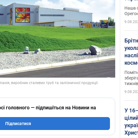
легко
Наша с
Орегон
9.08.20
Брітн
укола
насл
косм
так 
Помітн
зберіг
тижні
9.08.20
сі головного — підпишіться на Новини на
У 16
цілий
Підписатися
укра
Хрис