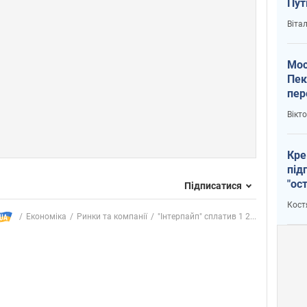
Пут
вий
Віта
Мос
Пек
пер
зал
Вікт
Ки
Кре
під
"ос
Підписатися
Кост
Економіка
Ринки та компанії
"Інтерпайп" сплатив 1 2...