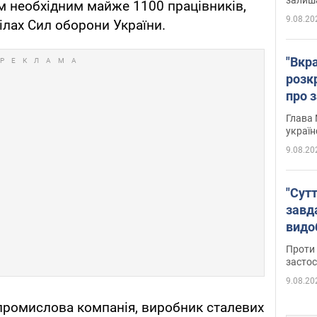
м необхідним майже 1100 працівників,
9.08.20
ділах Сил оборони України.
"Вкра
розк
про з
Глава 
україн
9.08.20
"Сутт
завд
видо
майд
Проти 
засто
9.08.20
а промислова компанія, виробник сталевих