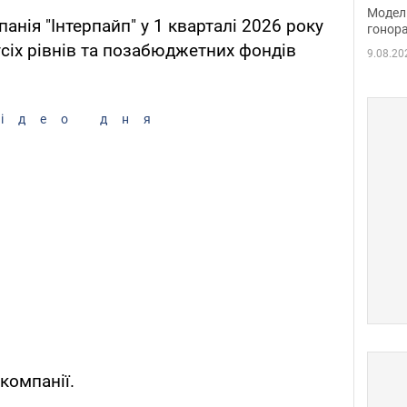
розп
Модель
нія "Інтерпайп" у 1 кварталі 2026 року
бік 
гонора
сіх рівнів та позабюджетних фондів
9.08.20
ідео дня
 компанії.