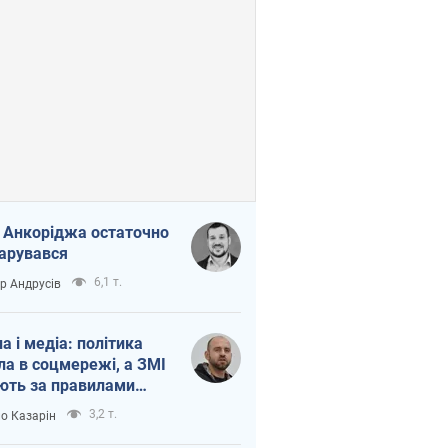
 Анкоріджа остаточно
арувався
6,1 т.
ор Андрусів
на і медіа: політика
ла в соцмережі, а ЗМІ
ють за правилами
б
3,2 т.
о Казарін