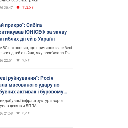
152,5 т.
26 20:47
й прикро": Сибіга
ритикував ЮНІСЕФ за заяву
агиблих дітей в Україні
МЗС наголосив, що причиною загибелі
ських дітей є війна, яку розв'язала РФ
9,6 т.
26 22:51
єві руйнування": Росія
ала масованого удару по
бувних активах і буровому
анчику "Укрнафти"
видобувної інфраструктури ворог
сував десятки БПЛА
8,2 т.
26 21:58