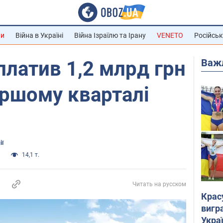
ни
Війна в Україні
Війна Ізраїлю та Ірану
VENETO
Російськ
Важ
платив 1,2 млрд грн
ершому кварталі
ії
а
14,1 т.
Читать на русском
Крас
вигр
Украї