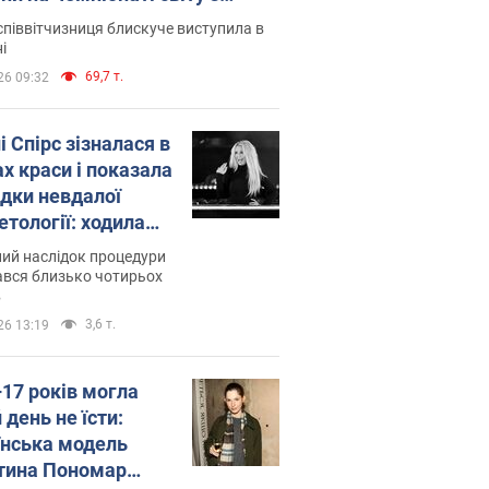
ї атлетики U20. Відео
піввітчизниця блискуче виступила в
і
69,7 т.
26 09:32
і Спірс зізналася в
х краси і показала
ідки невдалої
етології: ходила
майже місяць
ий наслідок процедури
ався близько чотирьох
в
3,6 т.
26 13:19
–17 років могла
 день не їсти:
їнська модель
тина Пономар