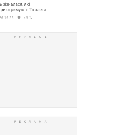
овіла про страшний
 зізналася, які
модельної кар’єри
ри отримують її колеги
7,9 т.
26 16:25