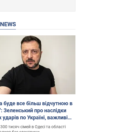
P NEWS
а буде все більш відчутною в
": Зеленський про наслідки
 ударів по Україні, важливі
 й атаки по об'єктах ворога.
300 тисяч сімей в Одесі та області
о
алися без електрики