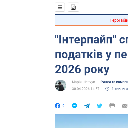
Герої вій
"Інтерпайп" с
податків у п
2026 року
Марія Шевчук
Ринки та компан
30.04.2026 14:57
1 хвилин
0