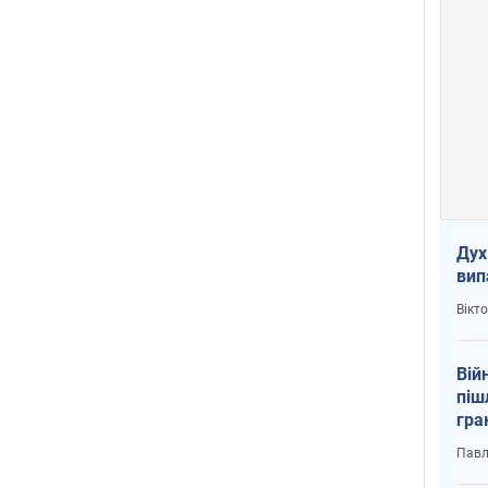
Дух
вип
Вікт
Вій
піш
гра
юту
Павл