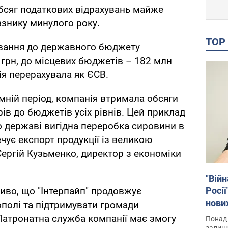
бсяг податкових відрахувань майже
знику минулого року.
TO
ування до державного бюджету
грн, до місцевих бюджетів – 182 млн
ія перерахувала як ЄСВ.
ній період, компанія втримала обсяги
рів до бюджетів усіх рівнів. Цей приклад
о державі вигідна переробка сировини в
ечує експорт продукції із великою
Сергій Кузьменко, директор з економіки
"Війн
Росії
иво, що "Інтерпайп" продовжує
нових
ополі та підтримувати громади
звіти
Патронатна служба компанії має змогу
Понад 
Віде
залиш