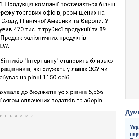
ії. Продукція компанії постачається більш
мережу торгових офісів, розміщених на
Сходу, Північної Америки та Європи. У
ував 470 тис. т трубної продукції та 89
ї. Продаж залізничних продуктів
KLW.
бітників "Інтерпайпу" становить близько
рацівників, які служать у лавах ЗСУ чи
ебуває на рівні 1150 осіб.
хувала до бюджетів усіх рівнів 5,566
бсягом сплачених податків та зборів.
Дум
Укр
пар