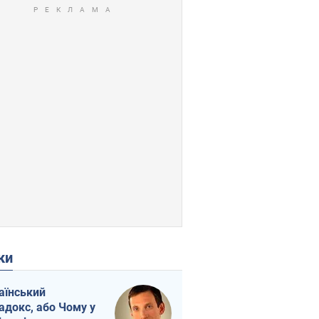
ки
аїнський
адокс, або Чому у