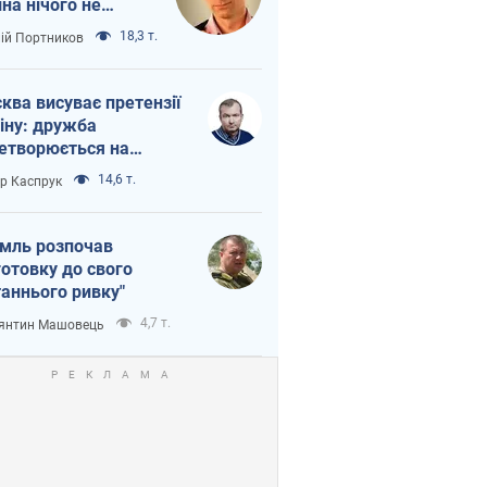
іна нічого не
шло з Україною
18,3 т.
лій Портников
ква висуває претензії
іну: дружба
етворюється на
ежність Росії від
14,6 т.
ор Каспрук
таю
мль розпочав
готовку до свого
таннього ривку"
4,7 т.
янтин Машовець