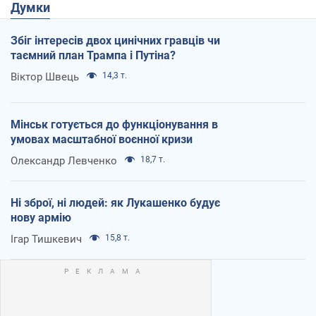
Думки
Збіг інтересів двох цинічних гравців чи
таємний план Трампа і Путіна?
Віктор Швець
14,3 т.
Мінськ готується до функціонування в
умовах масштабної воєнної кризи
Олександр Левченко
18,7 т.
Ні зброї, ні людей: як Лукашенко будує
нову армію
Ігар Тишкевич
15,8 т.