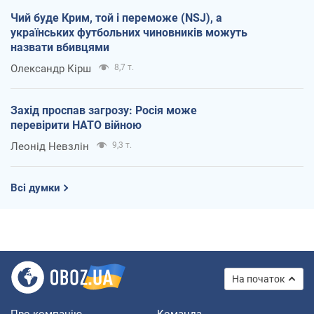
Чий буде Крим, той і переможе (NSJ), а
українських футбольних чиновників можуть
назвати вбивцями
Олександр Кірш
8,7 т.
Захід проспав загрозу: Росія може
перевірити НАТО війною
Леонід Невзлін
9,3 т.
Всі думки
На початок
Про компанію
Команда