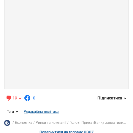
19
0
Підписатися
Теги
Редакційна політика
Економіка
Ринки та компанії
Голові ПриватБанку заплатили...
Повернутися на головну OBOZ