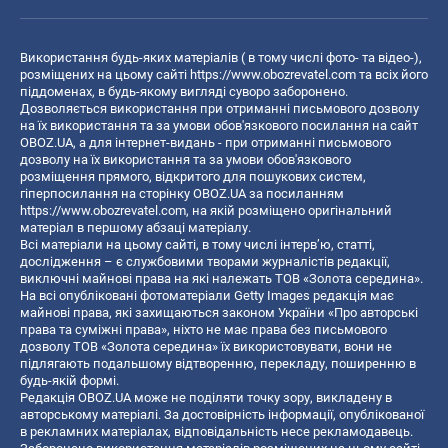
Використання будь-яких матеріалів ( в тому числі фото- та відео-),
розміщених на цьому сайті
https://www.obozrevatel.com
та всіх його
піддоменах, в будь-якому вигляді суворо заборонено.
Дозволяється використання при отриманні письмового дозволу
на їх використання та за умови обов'язкового посилання на сайт
OBOZ.UA, а для інтернет-видань - при отриманні письмового
дозволу на їх використання та за умови обов'язкового
розміщення прямого, відкритого для пошукових систем,
гіперпосилання на сторінку OBOZ.UA за посиланням
https://www.obozrevatel.com
, на якій розміщено оригінальний
матеріал в першому абзаці матеріалу.
Всі матеріали на цьому сайті, в тому числі інтерв’ю, статті,
дослідження – є службовими творами журналістів редакції,
виключні майнові права на які належать ТОВ «Золота середина».
На всі опубліковані фотоматеріали Getty Images редакція має
майнові права, які захищаються законом України «Про авторські
права та суміжні права», ніхто не має права без письмового
дозволу ТОВ «Золота середина» їх використовувати, вони не
підлягають подальшому відтворенню, перекладу, поширенню в
будь-якій формі.
Редакція OBOZ.UA може не поділяти точку зору, викладену в
авторському матеріалі. За достовірність інформації, опублікованої
в рекламних матеріалах, відповідальність несе рекламодавець.