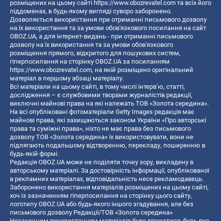
розміщених на цьому сайті
https://www.obozrevatel.com
та всіх його
піддоменах, в будь-якому вигляді суворо заборонено.
Дозволяється використання при отриманні письмового дозволу
на їх використання та за умови обов'язкового посилання на сайт
OBOZ.UA, а для інтернет-видань - при отриманні письмового
дозволу на їх використання та за умови обов'язкового
розміщення прямого, відкритого для пошукових систем,
гіперпосилання на сторінку OBOZ.UA за посиланням
https://www.obozrevatel.com
, на якій розміщено оригінальний
матеріал в першому абзаці матеріалу.
Всі матеріали на цьому сайті, в тому числі інтерв’ю, статті,
дослідження – є службовими творами журналістів редакції,
виключні майнові права на які належать ТОВ «Золота середина».
На всі опубліковані фотоматеріали Getty Images редакція має
майнові права, які захищаються законом України «Про авторські
права та суміжні права», ніхто не має права без письмового
дозволу ТОВ «Золота середина» їх використовувати, вони не
підлягають подальшому відтворенню, перекладу, поширенню в
будь-якій формі.
Редакція OBOZ.UA може не поділяти точку зору, викладену в
авторському матеріалі. За достовірність інформації, опублікованої
в рекламних матеріалах, відповідальність несе рекламодавець.
Заборонено використання матеріалів розміщених на цьому сайті,
хоч із зазначенням гіперпосилання на сторінку цього сайту,
логотипу OBOZ.UA або будь-якого іншого згадування, але без
письмового дозволу Редакції/ТОВ «Золота середина»
Незаконним використанням матеріалів буде вважатися: будь-яке