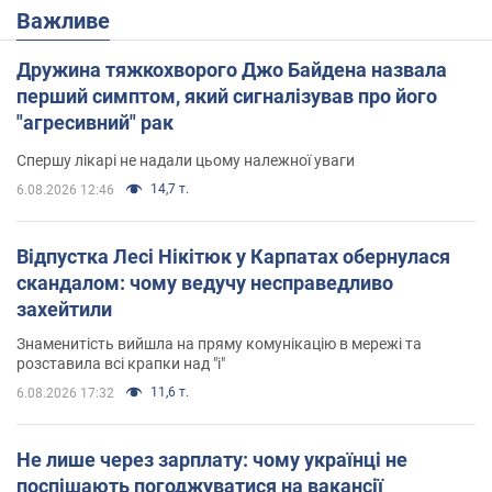
Важливе
Дружина тяжкохворого Джо Байдена назвала
перший симптом, який сигналізував про його
"агресивний" рак
Спершу лікарі не надали цьому належної уваги
14,7 т.
6.08.2026 12:46
Відпустка Лесі Нікітюк у Карпатах обернулася
скандалом: чому ведучу несправедливо
захейтили
Знаменитість вийшла на пряму комунікацію в мережі та
розставила всі крапки над "і"
11,6 т.
6.08.2026 17:32
Не лише через зарплату: чому українці не
поспішають погоджуватися на вакансії