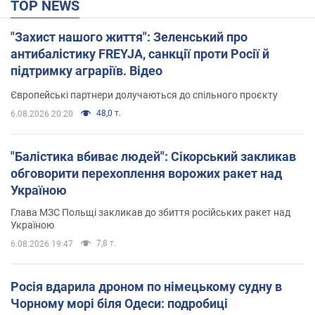
TOP NEWS
"Захист нашого життя": Зеленський про
антибалістику FREYJA, санкції проти Росії й
підтримку аграріїв. Відео
Європейські партнери долучаються до спільного проєкту
48,0 т.
6.08.2026 20:20
"Балістика вбиває людей": Сікорський закликав
обговорити перехоплення ворожих ракет над
Україною
Глава МЗС Польщі закликав до збиття російських ракет над
Україною
7,8 т.
6.08.2026 19:47
Росія вдарила дроном по німецькому судну в
Чорному морі біля Одеси: подробиці