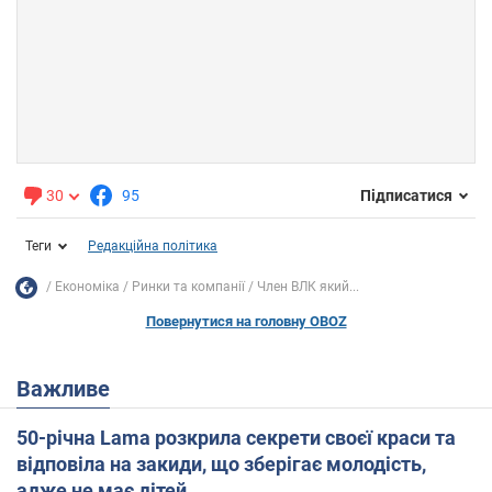
30
95
Підписатися
Теги
Редакційна політика
Економіка
Ринки та компанії
Член ВЛК який...
Повернутися на головну OBOZ
Важливе
50-річна Lama розкрила секрети своєї краси та
відповіла на закиди, що зберігає молодість,
адже не має дітей