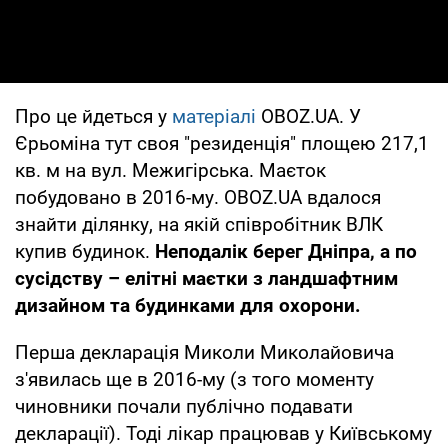
Про це йдеться у
матеріалі
OBOZ.UA. У
Єрьоміна тут своя "резиденція" площею 217,1
кв. м на вул. Межигірська. Маєток
побудовано в 2016-му. OBOZ.UA вдалося
знайти ділянку, на якій співробітник ВЛК
купив будинок.
Неподалік берег Дніпра, а по
сусідству – елітні маєтки з ландшафтним
дизайном та будинками для охорони.
Перша декларація Миколи Миколайовича
з'явилась ще в 2016-му (з того моменту
чиновники почали публічно подавати
декларації). Тоді лікар працював у Київському