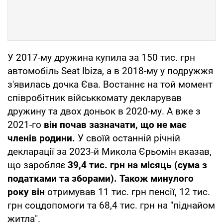
У 2017-му дружина купила за 150 тис. грн
автомобіль Seat Ibiza, а в 2018-му у подружжя
з'явилась дочка Єва. Востаннє на той момент
співробітник військкомату декларував
дружину та двох доньок в 2020-му. А вже з
2021-го
він почав зазначати, що не має
членів родини.
У своїй останній річній
декларації за 2023-й Микола Єрьомін вказав,
що заробляє
39,4 тис. грн на місяць (сума з
податками та зборами). Також минулого
року він
отримував 11 тис. грн пенсії, 12 тис.
грн соцдопомоги та 68,4 тис. грн на "піднайом
житла".