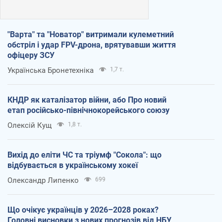
"Варта" та "Новатор" витримали кулеметний
обстріл і удар FPV-дрона, врятувавши життя
офіцеру ЗСУ
Українська Бронетехніка
1,7 т.
КНДР як каталізатор війни, або Про новий
етап російсько-північнокорейського союзу
Олексій Кущ
1,8 т.
Вихід до еліти ЧС та тріумф "Сокола": що
відбувається в українському хокеї
Олександр Липенко
699
Що очікує українців у 2026–2028 роках?
Головні висновки з нових прогнозів від НБУ