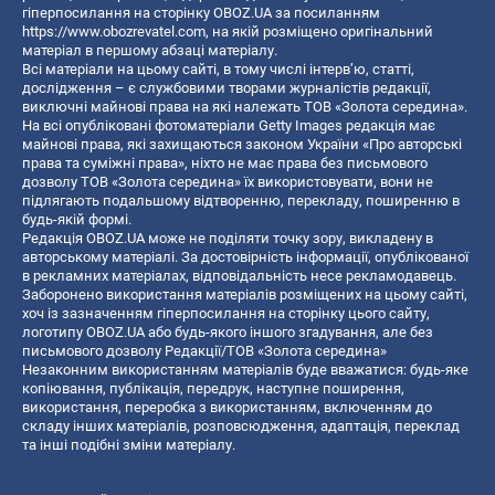
гіперпосилання на сторінку OBOZ.UA за посиланням
https://www.obozrevatel.com
, на якій розміщено оригінальний
матеріал в першому абзаці матеріалу.
Всі матеріали на цьому сайті, в тому числі інтерв’ю, статті,
дослідження – є службовими творами журналістів редакції,
виключні майнові права на які належать ТОВ «Золота середина».
На всі опубліковані фотоматеріали Getty Images редакція має
майнові права, які захищаються законом України «Про авторські
права та суміжні права», ніхто не має права без письмового
дозволу ТОВ «Золота середина» їх використовувати, вони не
підлягають подальшому відтворенню, перекладу, поширенню в
будь-якій формі.
Редакція OBOZ.UA може не поділяти точку зору, викладену в
авторському матеріалі. За достовірність інформації, опублікованої
в рекламних матеріалах, відповідальність несе рекламодавець.
Заборонено використання матеріалів розміщених на цьому сайті,
хоч із зазначенням гіперпосилання на сторінку цього сайту,
логотипу OBOZ.UA або будь-якого іншого згадування, але без
письмового дозволу Редакції/ТОВ «Золота середина»
Незаконним використанням матеріалів буде вважатися: будь-яке
копiювання, публiкацiя, передрук, наступне поширення,
використання, переробка з використанням, включенням до
складу інших матеріалів, розповсюдження, адаптація, переклад
та інші подібні зміни матеріалу.