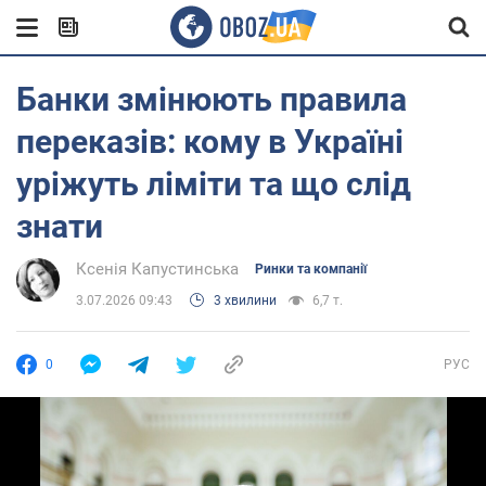
Банки змінюють правила
переказів: кому в Україні
уріжуть ліміти та що слід
знати
Ксенія Капустинська
Ринки та компанії
3.07.2026 09:43
3 хвилини
6,7 т.
0
РУС