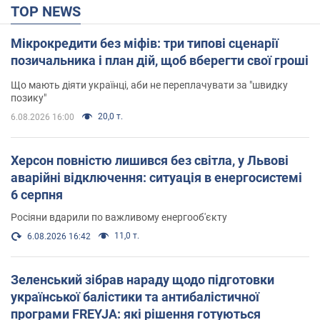
TOP NEWS
Мікрокредити без міфів: три типові сценарії
позичальника і план дій, щоб вберегти свої гроші
Що мають діяти українці, аби не переплачувати за "швидку
позику"
20,0 т.
6.08.2026 16:00
Херсон повністю лишився без світла, у Львові
аварійні відключення: ситуація в енергосистемі
6 серпня
Росіяни вдарили по важливому енергооб'єкту
11,0 т.
6.08.2026 16:42
Зеленський зібрав нараду щодо підготовки
української балістики та антибалістичної
програми FREYJA: які рішення готуються