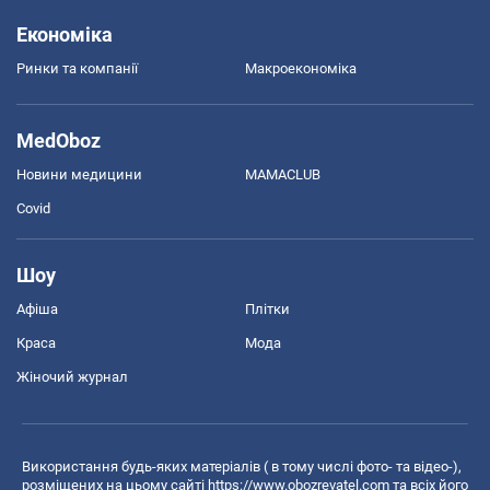
Економіка
Ринки та компанії
Макроекономіка
MedOboz
Новини медицини
MAMACLUB
Covid
Шоу
Афіша
Плітки
Краса
Мода
Жіночий журнал
Використання будь-яких матеріалів ( в тому числі фото- та відео-),
розміщених на цьому сайті
https://www.obozrevatel.com
та всіх його