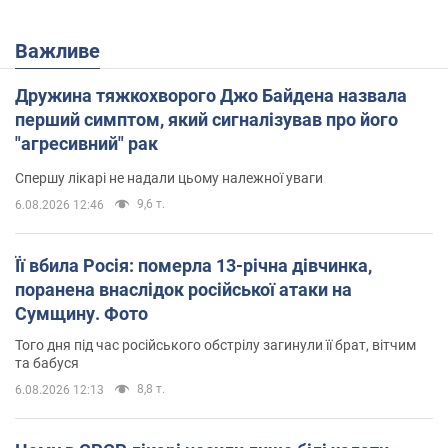
Важливе
Дружина тяжкохворого Джо Байдена назвала
перший симптом, який сигналізував про його
"агресивний" рак
Спершу лікарі не надали цьому належної уваги
9,6 т.
6.08.2026 12:46
Її вбила Росія: померла 13-річна дівчинка,
поранена внаслідок російської атаки на
Сумщину. Фото
Того дня під час російського обстрілу загинули її брат, вітчим
та бабуся
8,8 т.
6.08.2026 12:13