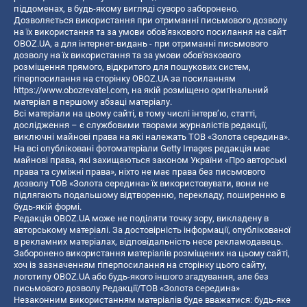
піддоменах, в будь-якому вигляді суворо заборонено.
Дозволяється використання при отриманні письмового дозволу
на їх використання та за умови обов'язкового посилання на сайт
OBOZ.UA, а для інтернет-видань - при отриманні письмового
дозволу на їх використання та за умови обов'язкового
розміщення прямого, відкритого для пошукових систем,
гіперпосилання на сторінку OBOZ.UA за посиланням
https://www.obozrevatel.com
, на якій розміщено оригінальний
матеріал в першому абзаці матеріалу.
Всі матеріали на цьому сайті, в тому числі інтерв’ю, статті,
дослідження – є службовими творами журналістів редакції,
виключні майнові права на які належать ТОВ «Золота середина».
На всі опубліковані фотоматеріали Getty Images редакція має
майнові права, які захищаються законом України «Про авторські
права та суміжні права», ніхто не має права без письмового
дозволу ТОВ «Золота середина» їх використовувати, вони не
підлягають подальшому відтворенню, перекладу, поширенню в
будь-якій формі.
Редакція OBOZ.UA може не поділяти точку зору, викладену в
авторському матеріалі. За достовірність інформації, опублікованої
в рекламних матеріалах, відповідальність несе рекламодавець.
Заборонено використання матеріалів розміщених на цьому сайті,
хоч із зазначенням гіперпосилання на сторінку цього сайту,
логотипу OBOZ.UA або будь-якого іншого згадування, але без
письмового дозволу Редакції/ТОВ «Золота середина»
Незаконним використанням матеріалів буде вважатися: будь-яке