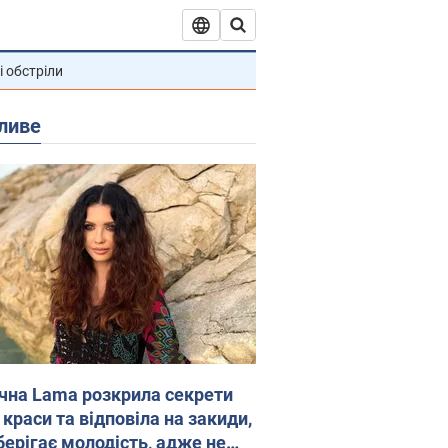
і обстріли
ливе
ічна Lama розкрила секрети
 краси та відповіла на закиди,
берігає молодість, адже не