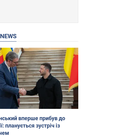
P NEWS
нський вперше прибув до
ї: планується зустріч із
чем