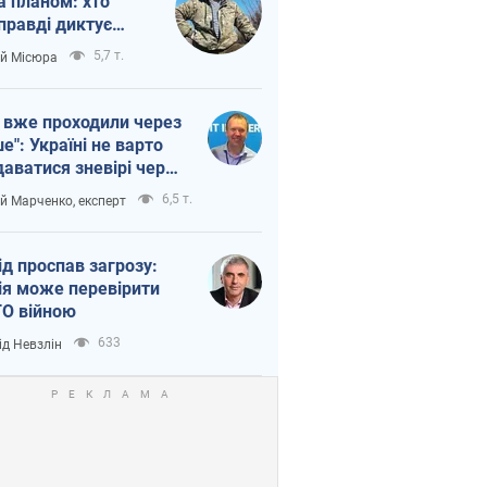
а планом: хто
правді диктує
п війни
5,7 т.
ій Місюра
 вже проходили через
ше": Україні не варто
даватися зневірі через
етний терор
6,5 т.
ій Марченко, експерт
ід проспав загрозу:
ія може перевірити
О війною
633
ід Невзлін