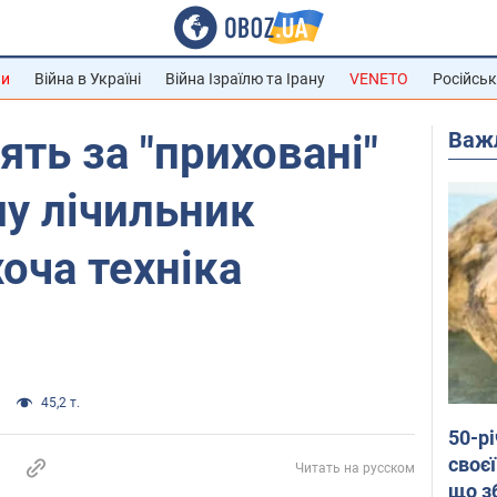
ни
Війна в Україні
Війна Ізраїлю та Ірану
VENETO
Російськ
Важ
ять за "приховані"
му лічильник
хоча техніка
45,2 т.
50-р
своєї
Читать на русском
що з