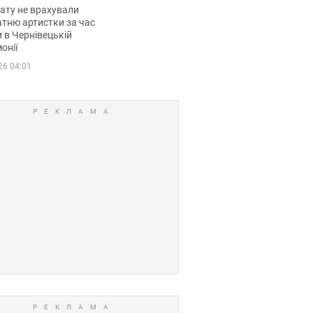
мувала співачка
ату не врахували
тню артистки за час
 в Чернівецькій
онії
26 04:01