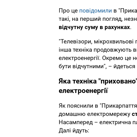
Про це
повідомили
в "Прика
такі, на перший погляд, не
відчутну суму в рахунках
.
"Телевізори, мікрохвильові 
інша техніка продовжують в
електроенергії. Окремо це н
бути відчутними", – йдеться
Яка техніка "прихован
електроенергії
Як пояснили в "Прикарпаття
домашню електромережу
с
Насамперед – електрична пл
Далі йдуть: