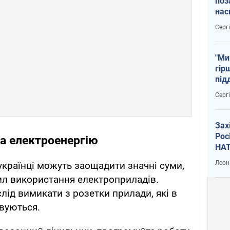
поз
нас
тем
Серг
"Ми
гір
під
рак
Серг
Зах
Рос
а електроенергію
НАТ
Леон
українці можуть заощадити значні суми,
л використання електроприладів.
лід вимикати з розетки прилади, які в
вуються.