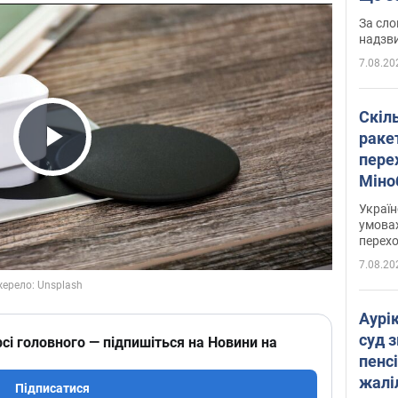
має 
За сло
надзв
7.08.20
Скіл
раке
перех
Play Video
Міно
цифр
Украї
умовах
перех
7.08.20
Аурі
суд 
сі головного — підпишіться на Новини на
пенсі
жалі
Підписатися