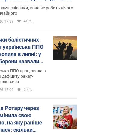
дітей
вами співачки, вона не робить нічого
ичайного
4,0 т.
26 17:39
ьки балістичних
т українська ППО
опила в липні: у
борони назвали
у
нська ППО працювала в
 дефіциту ракет-
оплювачів
6,7 т.
26 15:09
ка Ротару через
змінила свою
ю, на яку раніше
лася: скільки