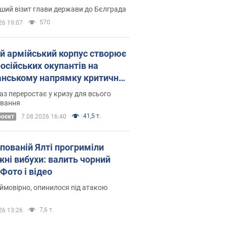
Це перший візит глави держави до Бєлграда
570
26 19:07
ій армійський корпус створює
російських окупантів на
нському напрямку критичний
омфорт: як це вдалося
аз переростає у кризу для всього
овання
41,5 т.
роєкт
7.08.2026 16:40
упованій Ялті прогриміли
жні вибухи: валить чорний
Фото і відео
 ймовірно, опинилося під атакою
7,6 т.
26 13:26