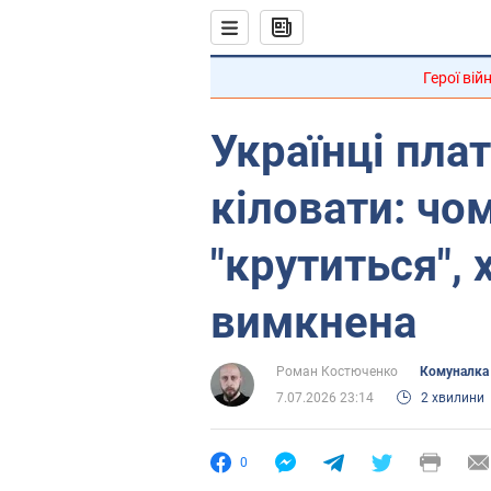
Герої вій
Українці плат
кіловати: чо
"крутиться", 
вимкнена
Роман Костюченко
Комуналка
7.07.2026 23:14
2 хвилини
0