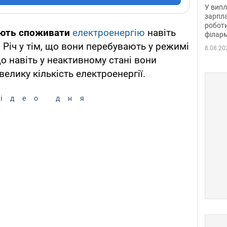
отри
У випл
зарпла
роботи
ють споживати
електроенергію
навіть
філарм
 Річ у тім, що вони перебувають у режимі
8.08.20
що навіть у неактивному стані вони
лику кількість електроенергії.
ідео дня