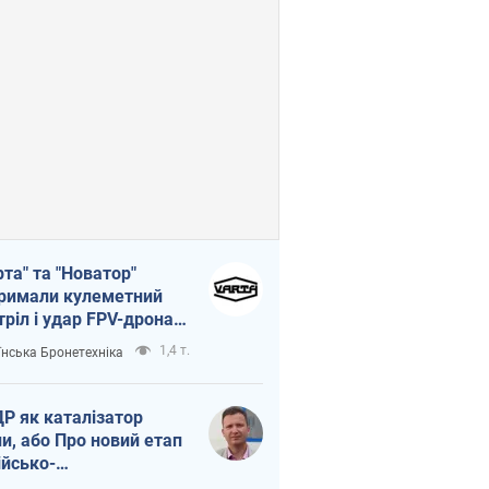
рта" та "Новатор"
римали кулеметний
тріл і удар FPV-дрона,
тувавши життя
1,4 т.
їнська Бронетехніка
церу ЗСУ
Р як каталізатор
ни, або Про новий етап
ійсько-
нічнокорейського