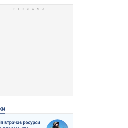
ки
ія втрачає ресурси