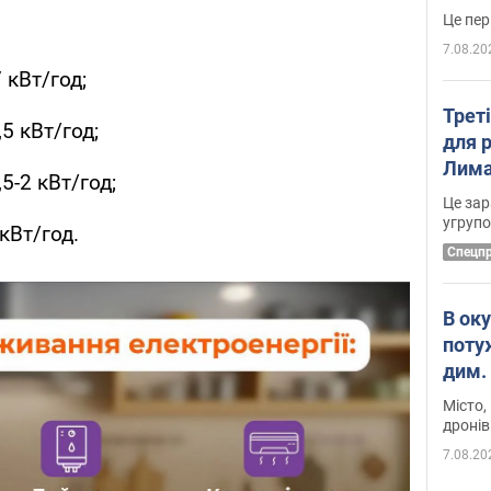
7.08.20
 кВт/год;
Трет
5 кВт/год;
для 
Лима
5-2 кВт/год;
диск
Це зар
угруп
кВт/год.
Cпецп
В ок
поту
дим. 
Місто,
дронів
7.08.20