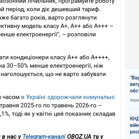
возонний лічильник, програмуйте роботу
й період, коли діє дешевший тариф.
е багато років, варто розглянути
ективну модель класу А+, А++ або А+++ –
нше електроенергії", – розповіли
рати кондиціонери класу A++ або A++++,
а 30–50% менше електроенергії, ніж
 наголошується, що не варто забувати
"Ва
вит
обс
м часом
в Україні здорожчали комунальні
вря
Укра
офі
з травня 2025-го по травень 2026-го –
1%, тоді як у квітні цей показник складав
КНД
вій
рос
 в нас у
Telegram-каналі
OBOZ.UA та у
пів