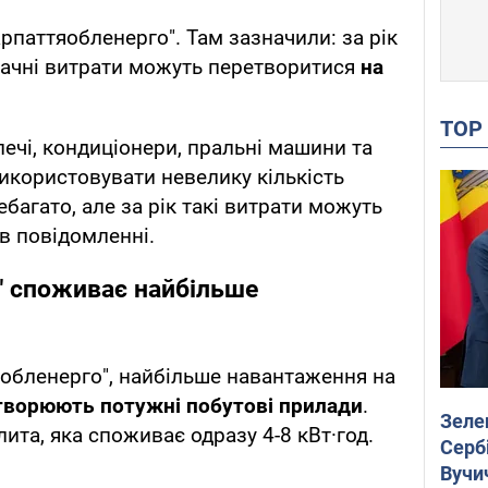
рпаттяобленерго". Там зазначили: за рік
значні витрати можуть перетворитися
на
TO
печі, кондиціонери, пральні машини та
икористовувати невелику кількість
ебагато, але за рік такі витрати можуть
 в повідомленні.
о" споживає найбільше
обленерго", найбільше навантаження на
творюють потужні побутові прилади
.
Зеле
ита, яка споживає одразу 4-8 кВт·год.
Сербі
Вучи