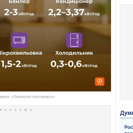
Дум
Рос