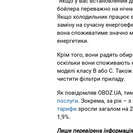
"Якщо у вас встановлений д
бойлера переважно на нічни
Якщо холодильник працює вж
заміну на сучасну енергоеф
вона споживатиме значно ме
енергетики.
Крім того, вони радять оби
оскільки вони споживають н
моделі класу B або C. Також
чистити фільтри приладу.
Як повідомляв OBOZ.UA, ти
послуги
. Зокрема, за рік – 
тарифи
зросли загалом на 2,
1,9%.
Лише перевірена інформація