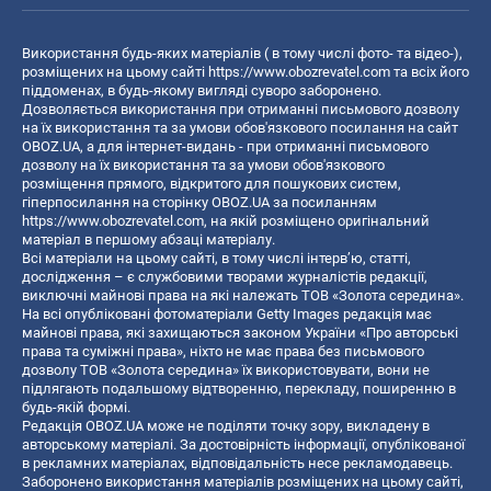
Використання будь-яких матеріалів ( в тому числі фото- та відео-),
розміщених на цьому сайті
https://www.obozrevatel.com
та всіх його
піддоменах, в будь-якому вигляді суворо заборонено.
Дозволяється використання при отриманні письмового дозволу
на їх використання та за умови обов'язкового посилання на сайт
OBOZ.UA, а для інтернет-видань - при отриманні письмового
дозволу на їх використання та за умови обов'язкового
розміщення прямого, відкритого для пошукових систем,
гіперпосилання на сторінку OBOZ.UA за посиланням
https://www.obozrevatel.com
, на якій розміщено оригінальний
матеріал в першому абзаці матеріалу.
Всі матеріали на цьому сайті, в тому числі інтерв’ю, статті,
дослідження – є службовими творами журналістів редакції,
виключні майнові права на які належать ТОВ «Золота середина».
На всі опубліковані фотоматеріали Getty Images редакція має
майнові права, які захищаються законом України «Про авторські
права та суміжні права», ніхто не має права без письмового
дозволу ТОВ «Золота середина» їх використовувати, вони не
підлягають подальшому відтворенню, перекладу, поширенню в
будь-якій формі.
Редакція OBOZ.UA може не поділяти точку зору, викладену в
авторському матеріалі. За достовірність інформації, опублікованої
в рекламних матеріалах, відповідальність несе рекламодавець.
Заборонено використання матеріалів розміщених на цьому сайті,