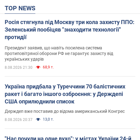
TOP NEWS
Росія стягнула під Москву три кола захисту ППО:
Зеленський пообіцяв "знаходити технології"
протидії
Президент заявив, що навіть посилена система
протиповітряної оборони РФ не гарантує захисту від
українських ударів
68,9 т.
8.08.2026 21:30
Україна придбала у Туреччини 70 балістичних
ракет і багато іншого озброєння: у Держдепі
США оприлюднили список
Держдеп вже поставив до відома американський Конгрес
13,0 т.
8.08.2026 20:37
"Нас почули на одне вухо": у містах України 24-й