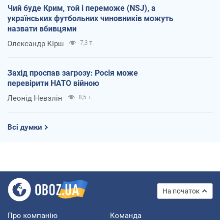
Чий буде Крим, той і переможе (NSJ), а
українських футбольних чиновників можуть
назвати вбивцями
Олександр Кірш
7,3 т.
Захід проспав загрозу: Росія може
перевірити НАТО війною
Леонід Невзлін
8,5 т.
Всі думки
На початок
Про компанію
Команда