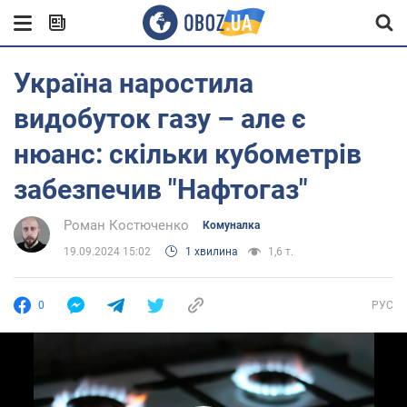
Україна наростила
видобуток газу – але є
нюанс: скільки кубометрів
забезпечив "Нафтогаз"
Роман Костюченко
Комуналка
19.09.2024 15:02
1 хвилина
1,6 т.
0
РУС