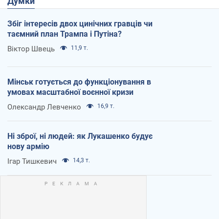
Думки
Збіг інтересів двох цинічних гравців чи
таємний план Трампа і Путіна?
Віктор Швець
11,9 т.
Мінськ готується до функціонування в
умовах масштабної воєнної кризи
Олександр Левченко
16,9 т.
Ні зброї, ні людей: як Лукашенко будує
нову армію
Ігар Тишкевич
14,3 т.