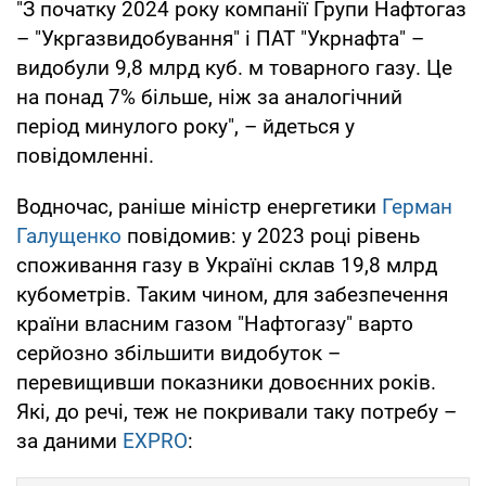
"З початку 2024 року компанії Групи Нафтогаз
– "Укргазвидобування" і ПАТ "Укрнафта" –
видобули 9,8 млрд куб. м товарного газу. Це
на понад 7% більше, ніж за аналогічний
період минулого року", – йдеться у
повідомленні.
Водночас, раніше міністр енергетики
Герман
Галущенко
повідомив: у 2023 році рівень
споживання газу в Україні склав 19,8 млрд
кубометрів. Таким чином, для забезпечення
країни власним газом "Нафтогазу" варто
серйозно збільшити видобуток –
перевищивши показники довоєнних років.
Які, до речі, теж не покривали таку потребу –
за даними
EXPRO
: