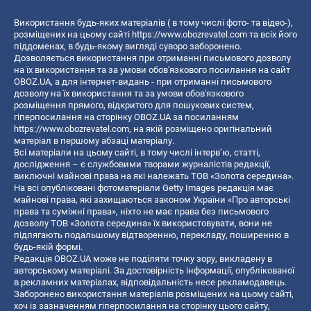
Використання будь-яких матеріалів ( в тому числі фото- та відео-),
розміщених на цьому сайті
https://www.obozrevatel.com
та всіх його
піддоменах, в будь-якому вигляді суворо заборонено.
Дозволяється використання при отриманні письмового дозволу
на їх використання та за умови обов'язкового посилання на сайт
OBOZ.UA, а для інтернет-видань - при отриманні письмового
дозволу на їх використання та за умови обов'язкового
розміщення прямого, відкритого для пошукових систем,
гіперпосилання на сторінку OBOZ.UA за посиланням
https://www.obozrevatel.com
, на якій розміщено оригінальний
матеріал в першому абзаці матеріалу.
Всі матеріали на цьому сайті, в тому числі інтерв’ю, статті,
дослідження – є службовими творами журналістів редакції,
виключні майнові права на які належать ТОВ «Золота середина».
На всі опубліковані фотоматеріали Getty Images редакція має
майнові права, які захищаються законом України «Про авторські
права та суміжні права», ніхто не має права без письмового
дозволу ТОВ «Золота середина» їх використовувати, вони не
підлягають подальшому відтворенню, перекладу, поширенню в
будь-якій формі.
Редакція OBOZ.UA може не поділяти точку зору, викладену в
авторському матеріалі. За достовірність інформації, опублікованої
в рекламних матеріалах, відповідальність несе рекламодавець.
Заборонено використання матеріалів розміщених на цьому сайті,
хоч із зазначенням гіперпосилання на сторінку цього сайту,