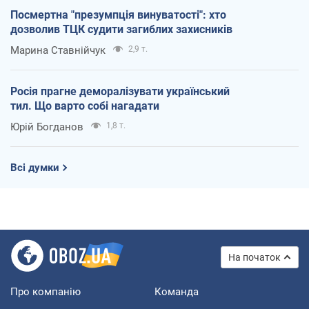
Посмертна "презумпція винуватості": хто
дозволив ТЦК судити загиблих захисників
Марина Ставнійчук
2,9 т.
Росія прагне деморалізувати український
тил. Що варто собі нагадати
Юрій Богданов
1,8 т.
Всі думки
На початок
Про компанію
Команда