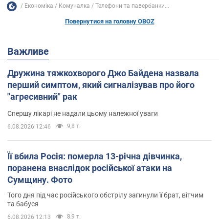
Економіка
Комуналка
Телефони та павербанки...
Повернутися на головну OBOZ
Важливе
Дружина тяжкохворого Джо Байдена назвала
перший симптом, який сигналізував про його
"агресивний" рак
Спершу лікарі не надали цьому належної уваги
9,8 т.
6.08.2026 12:46
Її вбила Росія: померла 13-річна дівчинка,
поранена внаслідок російської атаки на
Сумщину. Фото
Того дня під час російського обстрілу загинули її брат, вітчим
та бабуся
8,9 т.
6.08.2026 12:13