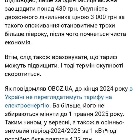
Відповідно, лише за один місяць можна
заощадити понад 430 грн. Окупність
двозонного лічильника ціною 3 000 грн за
такого споживання становитиме трохи
більше півроку, після чого почнеться чиста
економія.
Втім, слід також враховувати, що тариф
можуть підвищити. І тоді термін окупності
скоротиться.
Як повідомляв OBOZ.UA, до кінця 2024 року
в
Україні не переглядатимуть тарифу на
електроенергію
. Ба більше, його не
збираються міняти до 1 травня 2025 року.
Таким чином, у вересні, а також в осінньо-
зимовий період-2024/2025 за 1 кВт*год
потрібно буде платити 4,32 грн.