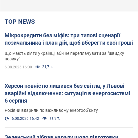
TOP NEWS
Мікрокредити без міфів: три типові сценарії
позичальника і план дій, щоб вберегти свої гроші
Що мають діяти українці, аби не переплачувати за "швидку
позику"
21,7 т.
6.08.2026 16:00
Херсон повністю лишився без світла, у Львові
аварійні відключення: ситуація в енергосистемі
6 серпня
Росіяни вдарили по важливому енергооб'єкту
11,3 т.
6.08.2026 16:42
Зеленський зібрав нараду щодо підготовки