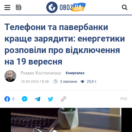
Телефони та павербанки
краще зарядити: енергетики
розповіли про відключення
на 19 вересня
Роман Костюченко
Комуналка
18.09.2024 18:48
3 хвилини
25,9 т.
0
РУС