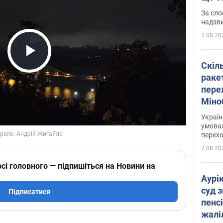
має 
За сло
надзв
7.08.20
Play Video
Скіл
раке
перех
Міно
цифр
Украї
умовах
перех
7.08.20
сі головного — підпишіться на Новини на
Аурі
суд 
Підписатися
пенсі
жалі