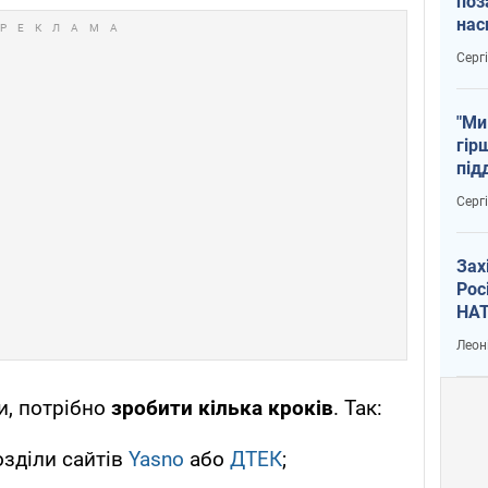
поз
нас
тем
Серг
"Ми
гір
під
рак
Серг
Зах
Рос
НАТ
Леон
и, потрібно
зробити кілька кроків
. Так:
озділи сайтів
Yasno
або
ДТЕК
;