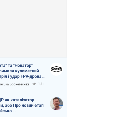
рта" та "Новатор"
римали кулеметний
тріл і удар FPV-дрона,
тувавши життя
1,4 т.
їнська Бронетехніка
церу ЗСУ
Р як каталізатор
ни, або Про новий етап
ійсько-
нічнокорейського