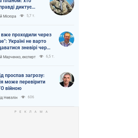
а планом: хто
правді диктує
п війни
5,7 т.
ій Місюра
 вже проходили через
ше": Україні не варто
даватися зневірі через
етний терор
6,5 т.
ій Марченко, експерт
ід проспав загрозу:
ія може перевірити
О війною
606
ід Невзлін