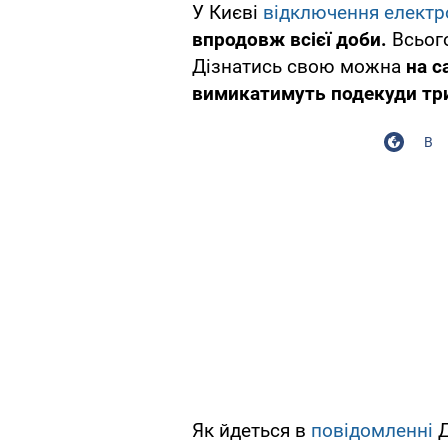
У Києві
відключення електро
впродовж всієї доби.
Всьог
Дізнатись свою можна
на с
вимикатимуть подекуди три
В
Як йдеться в
повідомленні