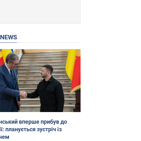
P NEWS
нський вперше прибув до
ї: планується зустріч із
чем