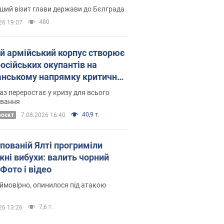
Це перший візит глави держави до Бєлграда
480
26 19:07
ій армійський корпус створює
російських окупантів на
нському напрямку критичний
омфорт: як це вдалося
аз переростає у кризу для всього
овання
40,9 т.
роєкт
7.08.2026 16:40
упованій Ялті прогриміли
жні вибухи: валить чорний
Фото і відео
 ймовірно, опинилося під атакою
7,6 т.
26 13:26