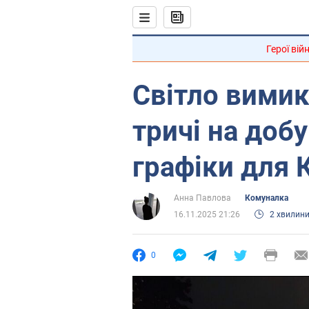
Герої вій
Світло вими
тричі на доб
графіки для 
Анна Павлова
Комуналка
16.11.2025 21:26
2 хвилин
0