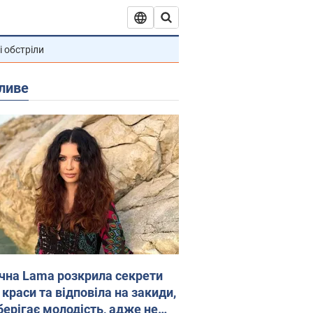
і обстріли
ливе
ічна Lama розкрила секрети
 краси та відповіла на закиди,
берігає молодість, адже не