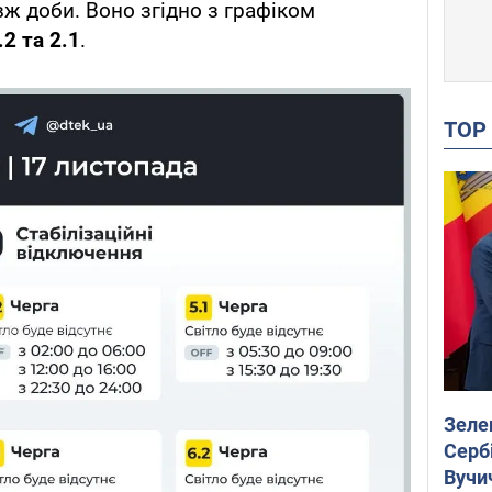
ж доби. Воно згідно з графіком
.2 та 2.1
.
TO
Зеле
Сербі
Вучи