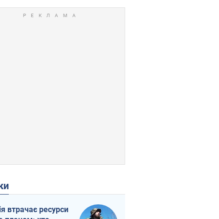
ки
ія втрачає ресурси