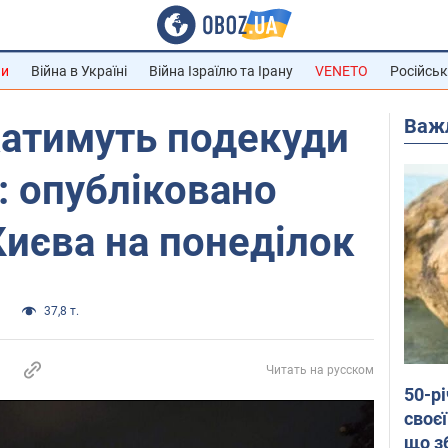
ни
Війна в Україні
Війна Ізраїлю та Ірану
VENETO
Російськ
Важ
катимуть подекуди
у: опубліковано
Києва на понеділок
и
37,8 т.
Читать на русском
50-р
своєї
що з