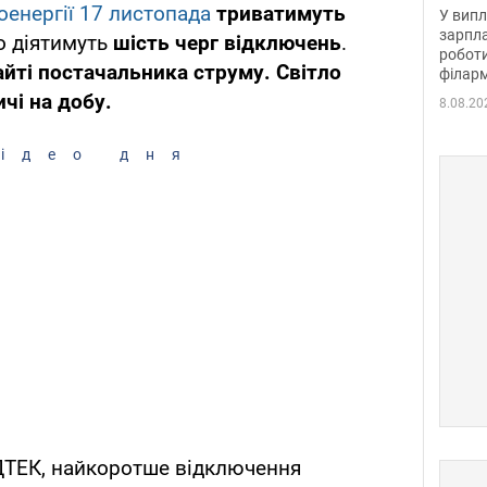
отри
енергії 17 листопада
триватимуть
У випл
зарпла
о діятимуть
шість черг відключень
.
роботи
айті постачальника струму. Світло
філарм
чі на добу.
8.08.20
ідео дня
ДТЕК, найкоротше відключення