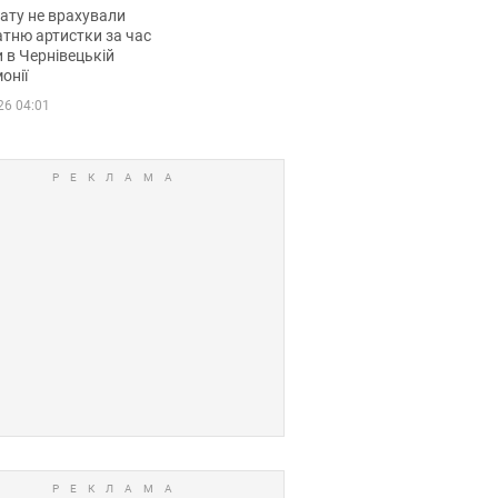
мувала співачка
ату не врахували
тню артистки за час
 в Чернівецькій
онії
26 04:01