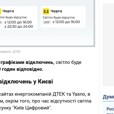
 з графіками відключень,
світло буде
 годин відповідно.
відключень у Києві
сайтах енергокомпаній ДТЕК та Yasno, в
Дум
м, окрім того, про час відсутності світла
унку "Київ Цифровий".
Рос