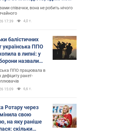
дітей
вами співачки, вона не робить нічого
ичайного
4,0 т.
26 17:39
ьки балістичних
т українська ППО
опила в липні: у
борони назвали
у
нська ППО працювала в
 дефіциту ракет-
оплювачів
6,6 т.
26 15:09
ка Ротару через
змінила свою
ю, на яку раніше
лася: скільки