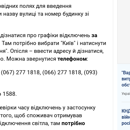
овідних полях для введення
 назву вулиці та номер будинку зі
 дізнатися про графіки відключень
за
. Там потрібно вибрати "Київ" і натиснути
". Опісля – ввести адресу й дізнатися,
ло. Можна звернутися
телефоном
:
 (067) 277 1818, (066) 277 1818, (093)
"Ва
вит
обс
вря
 1588.
Укра
офі
евірки часу відключень у застосунку
КНД
я того, щоб споживач отримував
вій
ідключення світла, там
потрібно
рос
пів