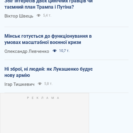
Збіг інтересів двох цинічних гравців чи
таємний план Трампа і Путіна?
Віктор Швець
5,4 т.
Мінськ готується до функціонування в
умовах масштабної воєнної кризи
Олександр Левченко
10,7 т.
Ні зброї, ні людей: як Лукашенко будує
нову армію
Ігар Тишкевич
5,8 т.