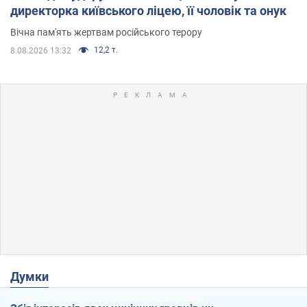
директорка київського ліцею, її чоловік та онук
Вічна пам'ять жертвам російського терору
12,2 т.
8.08.2026 13:32
Думки