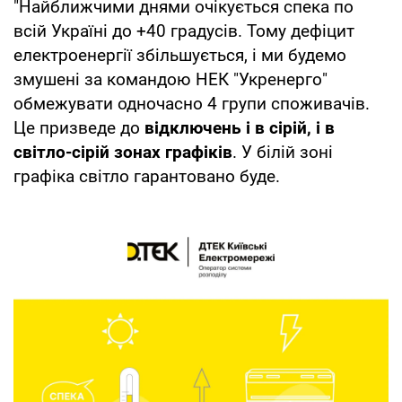
"Найближчими днями очікується спека по
всій Україні до +40 градусів. Тому дефіцит
електроенергії збільшується, і ми будемо
змушені за командою НЕК "Укренерго"
обмежувати одночасно 4 групи споживачів.
Це призведе до
відключень і в сірій, і в
світло-сірій зонах графіків
. У білій зоні
графіка світло гарантовано буде.