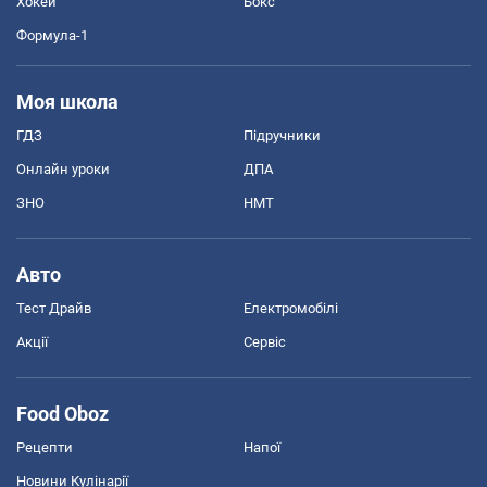
Хокей
Бокс
Формула-1
Моя школа
ГДЗ
Підручники
Онлайн уроки
ДПА
ЗНО
НМТ
Авто
Тест Драйв
Електромобілі
Акції
Сервіс
Food Oboz
Рецепти
Напої
Новини Кулінарії