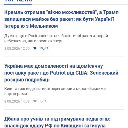
Кремль отримав "вікно можливостей", а Трамп
залишився майже без ракет: як бути Україні?
Інтерв’ю з Мельником
Думка, що в Росії закінчаться балістичні ракети, вкрай
небезпечна, наголосив експерт
19,8 т.
8.08.2026 12:00
Україна має домовленості на щомісячну
поставку ракет до Patriot від США: Зеленський
розкрив подробиці
Київ також веде активні переговори з європейськими
партнерами
1,2 т.
8.08.2026 14:08
Дбала про учнів та підтримувала педагогів:
внаслідок удару РФ по Київщині загинула