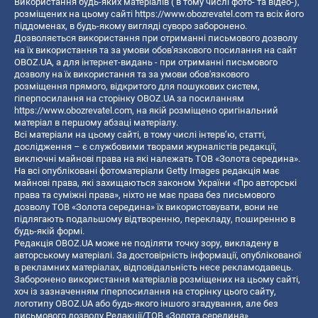
Використання будь-яких матеріалів ( в тому числі фото- та відео-),
розміщених на цьому сайті
https://www.obozrevatel.com
та всіх його
піддоменах, в будь-якому вигляді суворо заборонено.
Дозволяється використання при отриманні письмового дозволу
на їх використання та за умови обов'язкового посилання на сайт
OBOZ.UA, а для інтернет-видань - при отриманні письмового
дозволу на їх використання та за умови обов'язкового
розміщення прямого, відкритого для пошукових систем,
гіперпосилання на сторінку OBOZ.UA за посиланням
https://www.obozrevatel.com
, на якій розміщено оригінальний
матеріал в першому абзаці матеріалу.
Всі матеріали на цьому сайті, в тому числі інтерв’ю, статті,
дослідження – є службовими творами журналістів редакції,
виключні майнові права на які належать ТОВ «Золота середина».
На всі опубліковані фотоматеріали Getty Images редакція має
майнові права, які захищаються законом України «Про авторські
права та суміжні права», ніхто не має права без письмового
дозволу ТОВ «Золота середина» їх використовувати, вони не
підлягають подальшому відтворенню, перекладу, поширенню в
будь-якій формі.
Редакція OBOZ.UA може не поділяти точку зору, викладену в
авторському матеріалі. За достовірність інформації, опублікованої
в рекламних матеріалах, відповідальність несе рекламодавець.
Заборонено використання матеріалів розміщених на цьому сайті,
хоч із зазначенням гіперпосилання на сторінку цього сайту,
логотипу OBOZ.UA або будь-якого іншого згадування, але без
письмового дозволу Редакції/ТОВ «Золота середина»