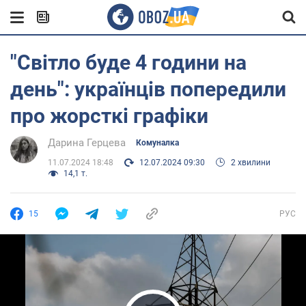
"Світло буде 4 години на
день": українців попередили
про жорсткі графіки
Дарина Герцева
Комуналка
11.07.2024 18:48
12.07.2024 09:30
2 хвилини
14,1 т.
15
РУС