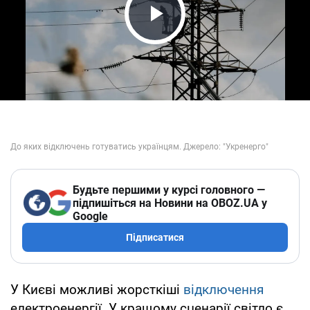
Play Video
Будьте першими у курсі головного —
підпишіться на Новини на OBOZ.UA у
Google
Підписатися
У Києві можливі жорсткіші
відключення
електроенергії. У кращому сценарії світло є