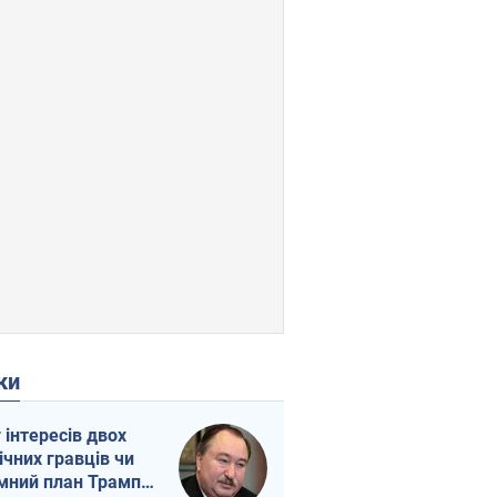
ки
г інтересів двох
ічних гравців чи
мний план Трампа