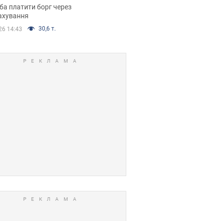
я ухвалив
ба платити борг через
ікуване рішення
ахування
30,6 т.
26 14:43