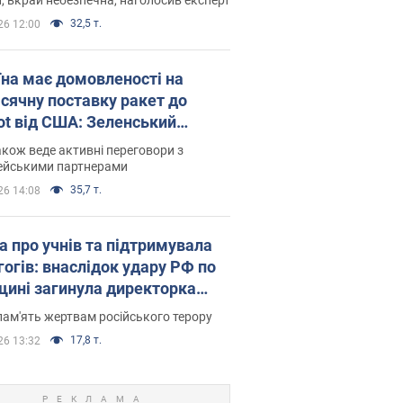
32,5 т.
26 12:00
їна має домовленості на
сячну поставку ракет до
iot від США: Зеленський
рив подробиці
акож веде активні переговори з
ейськими партнерами
35,7 т.
26 14:08
а про учнів та підтримувала
гогів: внаслідок удару РФ по
щині загинула директорка
ького ліцею, її чоловік та онук
пам'ять жертвам російського терору
17,8 т.
26 13:32