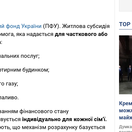
TO
ий фонд України
(ПФУ). Житлова субсидія
мога, яка надається
для часткового або
:
альних послуг;
ртирним будинком;
о газу;
 паливо.
Крем
можл
ванням фінансового стану
майже
овується
індивідуально для кожної сім’ї.
Інте
ють, що механізм розрахунку базується
Думка,
ракети