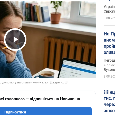
Україн
Європ
8.08.20
На П
аном
прой
Play Video
злив
пере
Негода
річки
Франк
Буков
8.08.20
Жінц
тис. 
сі головного — підпишіться на Новини на
чере
зіпс
Підписатися