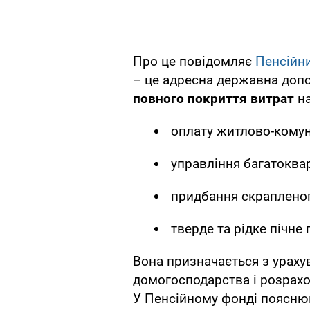
Про це повідомляє
Пенсійн
– це адресна державна допо
повного покриття витрат
на
оплату житлово-комун
управління багатоква
придбання скрапленог
тверде та рідке пічне
Вона призначається з ураху
домогосподарства і розрах
У Пенсійному фонді поясню