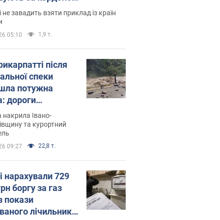
і не завадить взяти приклад із країн
и
1,9 т.
26 05:10
рикарпатті після
альної спеки
шла потужна
а: дороги
творились на
 накрила Івано-
. Відео
івщину та курортний
ель
22,8 т.
26 09:27
і нарахували 729
грн боргу за газ
з покази
ованого лічильника: