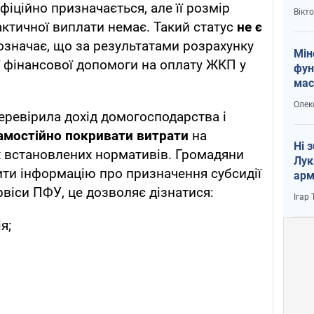
і Пу
фіційно призначається, але її розмір
Вікт
актичної виплати немає. Такий статус
не є
 означає, що за результатами розрахунку
Мін
ї фінансової допомоги на оплату ЖКП у
фун
мас
Олек
ревірила дохід домогосподарства і
амостійно покривати витрати
на
Ні 
х встановлених нормативів. Громадяни
Лук
ти інформацію про призначення субсидії
арм
рвіси ПФУ, це дозволяє дізнатися:
Ігар
я;