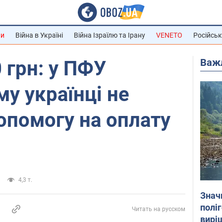
ни
Війна в Україні
Війна Ізраїлю та Ірану
VENETO
Російськ
Важ
 грн: у ПФУ
му українці не
опомогу на оплату
4,3 т.
Знач
полі
Читать на русском
вирі