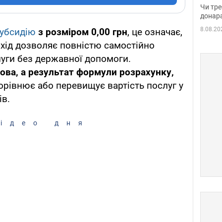
судд
Чи тре
неоч
донар
8.08.20
убсидію
з розміром 0,00 грн
, це означає,
охід дозволяє повністю самостійно
уги без державної допомоги.
ова, а результат формули розрахунку,
орівнює або перевищує вартість послуг у
ів.
ідео дня