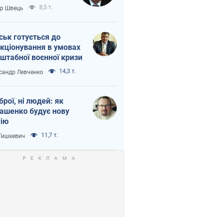
тіна?
8,5 т.
ор Швець
ськ готується до
кціонування в умовах
штабної воєнної кризи
14,3 т.
сандр Левченко
зброї, ні людей: як
ашенко будує нову
ію
11,7 т.
 Тишкевич