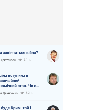
и закінчиться війна?
6,1 т.
 Хрістензен
аїна вступила в
звичайний
номічний стан. Чи є
тло вкінці тунелю?
5,2 т.
м Денисенко
 буде Крим, той і