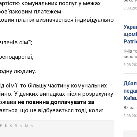
артістю комунальних послуг у межах
8.08.20
обов’язковим платежем
овий платіж визначається індивідуально
Укра
щомі
Patr
членів сім’ї;
розк
Київ т
осподарстві;
європ
8.08.20
 одну людину.
Дбал
 сім’ї, то більшу частину комунальних
педа
ійно. У деяких випадках після розрахунку
Київ
ержава
не повинна доплачувати за
київс
Вічна 
ється, що це відбувається тоді, коли:
8.08.20