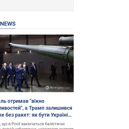
P NEWS
ль отримав "вікно
ивостей", а Трамп залишився
 без ракет: як бути Україні?
рв’ю з Мельником
 що в Росії закінчаться балістичні
, вкрай небезпечна, наголосив експерт