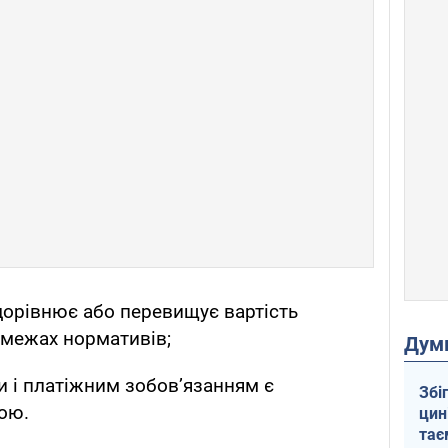
дорівнює або перевищує вартість
 межах нормативів;
Дум
и і платіжним зобов’язанням є
Збі
ою.
цин
тає