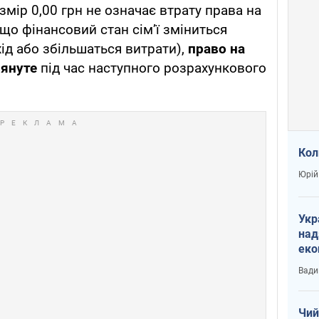
мір 0,00 грн не означає втрату права на
що фінансовий стан сім’ї зміниться
ід або збільшаться витрати),
право на
лянуте
під час наступного розрахункового
Кол
Юрій
Укр
над
еко
сві
Вади
Чий