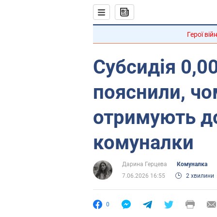
Герої вій
Субсидія 0,00
пояснили, чо
отримують д
комуналки
Дарина Герцева
Комуналка
7.06.2026 16:55
2 хвилини
0