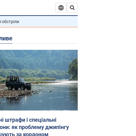
і обстріли
ливе
ні штрафи і спеціальні
гони: як проблему джипінгу
шують за кордоном