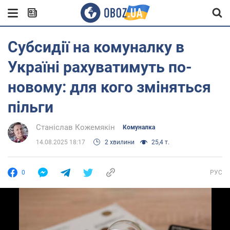
Субсидії на комуналку в
Україні рахуватимуть по-
новому: для кого зміняться
пільги
Станіслав Кожемякін
Комуналка
14.08.2025 18:17
2 хвилини
25,4 т.
0
РУС