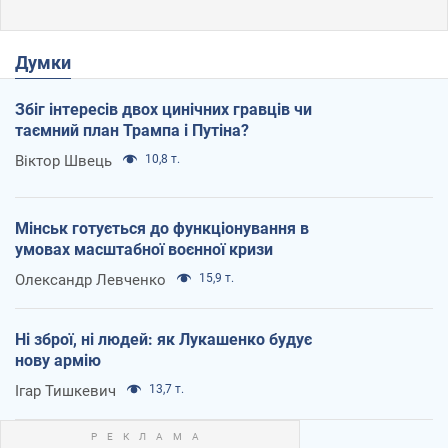
Думки
Збіг інтересів двох цинічних гравців чи
таємний план Трампа і Путіна?
Віктор Швець
10,8 т.
Мінськ готується до функціонування в
умовах масштабної воєнної кризи
Олександр Левченко
15,9 т.
Ні зброї, ні людей: як Лукашенко будує
нову армію
Ігар Тишкевич
13,7 т.