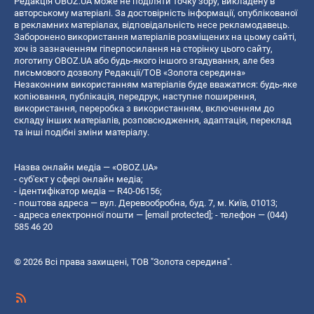
Редакція OBOZ.UA може не поділяти точку зору, викладену в
авторському матеріалі. За достовірність інформації, опублікованої
в рекламних матеріалах, відповідальність несе рекламодавець.
Заборонено використання матеріалів розміщених на цьому сайті,
хоч із зазначенням гіперпосилання на сторінку цього сайту,
логотипу OBOZ.UA або будь-якого іншого згадування, але без
письмового дозволу Редакції/ТОВ «Золота середина»
Незаконним використанням матеріалів буде вважатися: будь-яке
копiювання, публiкацiя, передрук, наступне поширення,
використання, переробка з використанням, включенням до
складу інших матеріалів, розповсюдження, адаптація, переклад
та інші подібні зміни матеріалу.
Назва онлайн медіа — «OBOZ.UA»
- суб'єкт у сфері онлайн медіа;
- ідентифікатор медіа — R40-06156;
- поштова адреса — вул. Деревообробна, буд. 7, м. Київ, 01013;
- адреса електронної пошти —
[email protected]
; - телефон — (044)
585 46 20
© 2026 Всі права захищені, ТОВ "Золота середина".