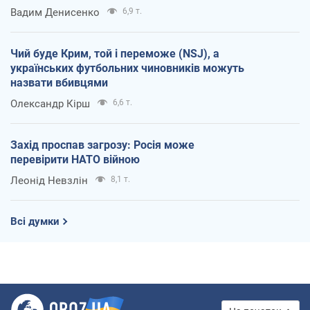
Вадим Денисенко
6,9 т.
Чий буде Крим, той і переможе (NSJ), а
українських футбольних чиновників можуть
назвати вбивцями
Олександр Кірш
6,6 т.
Захід проспав загрозу: Росія може
перевірити НАТО війною
Леонід Невзлін
8,1 т.
Всі думки