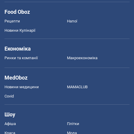
Food Oboz
Рецепти
Напої
Новини Кулінарії
Економіка
Ринки та компанії
Макроекономіка
MedOboz
Новини медицини
MAMACLUB
Covid
Шоу
Афіша
Плітки
Краса
Мода