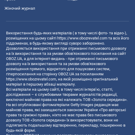
Жіночий журнал
Використання будь-яких матеріалів ( в тому числі фото- та відео-),
розміщених на цьому сайті
https://www.obozrevatel.com
та всіх його
піддоменах, в будь-якому вигляді суворо заборонено.
Дозволяється використання при отриманні письмового дозволу
на їх використання та за умови обов'язкового посилання на сайт
OBOZ.UA, а для інтернет-видань - при отриманні письмового
дозволу на їх використання та за умови обов'язкового
розміщення прямого, відкритого для пошукових систем,
гіперпосилання на сторінку OBOZ.UA за посиланням
https://www.obozrevatel.com
, на якій розміщено оригінальний
матеріал в першому абзаці матеріалу.
Всі матеріали на цьому сайті, в тому числі інтерв’ю, статті,
дослідження – є службовими творами журналістів редакції,
виключні майнові права на які належать ТОВ «Золота середина».
На всі опубліковані фотоматеріали Getty Images редакція має
майнові права, які захищаються законом України «Про авторські
права та суміжні права», ніхто не має права без письмового
дозволу ТОВ «Золота середина» їх використовувати, вони не
підлягають подальшому відтворенню, перекладу, поширенню в
будь-якій формі.