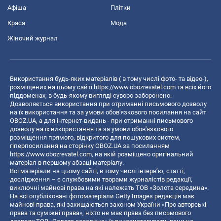
Афіша
Плітки
Краса
Мода
Жіночий журнал
Використання будь-яких матеріалів ( в тому числі фото- та відео-),
розміщених на цьому сайті
https://www.obozrevatel.com
та всіх його
піддоменах, в будь-якому вигляді суворо заборонено.
Дозволяється використання при отриманні письмового дозволу
на їх використання та за умови обов'язкового посилання на сайт
OBOZ.UA, а для інтернет-видань - при отриманні письмового
дозволу на їх використання та за умови обов'язкового
розміщення прямого, відкритого для пошукових систем,
гіперпосилання на сторінку OBOZ.UA за посиланням
https://www.obozrevatel.com
, на якій розміщено оригінальний
матеріал в першому абзаці матеріалу.
Всі матеріали на цьому сайті, в тому числі інтерв’ю, статті,
дослідження – є службовими творами журналістів редакції,
виключні майнові права на які належать ТОВ «Золота середина».
На всі опубліковані фотоматеріали Getty Images редакція має
майнові права, які захищаються законом України «Про авторські
права та суміжні права», ніхто не має права без письмового