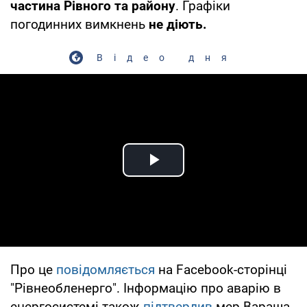
частина Рівного та району
. Графіки
погодинних вимкнень
не діють.
Відео дня
Play Video
Про це
повідомляється
на Facebook-сторінці
"Рівнеобленерго". Інформацію про аварію в
енергосистемі також
підтвердив
мер Вараша