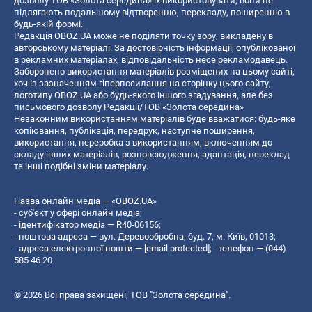
дозволу ТОВ «Золота середина» їх використовувати, вони не
підлягають подальшому відтворенню, перекладу, поширенню в
будь-якій формі.
Редакція OBOZ.UA може не поділяти точку зору, викладену в
авторському матеріалі. За достовірність інформації, опублікованої
в рекламних матеріалах, відповідальність несе рекламодавець.
Заборонено використання матеріалів розміщених на цьому сайті,
хоч із зазначенням гіперпосилання на сторінку цього сайту,
логотипу OBOZ.UA або будь-якого іншого згадування, але без
письмового дозволу Редакції/ТОВ «Золота середина»
Незаконним використанням матеріалів буде вважатися: будь-яке
копiювання, публiкацiя, передрук, наступне поширення,
використання, переробка з використанням, включенням до
складу інших матеріалів, розповсюдження, адаптація, переклад
та інші подібні зміни матеріалу.
Назва онлайн медіа — «OBOZ.UA»
- суб'єкт у сфері онлайн медіа;
- ідентифікатор медіа — R40-06156;
- поштова адреса — вул. Деревообробна, буд. 7, м. Київ, 01013;
- адреса електронної пошти —
[email protected]
; - телефон — (044)
585 46 20
© 2026 Всі права захищені, ТОВ "Золота середина".