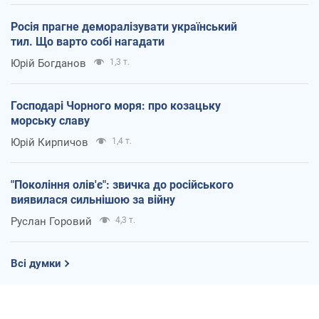
Росія прагне деморалізувати український
тил. Що варто собі нагадати
Юрій Богданов
1,3 т.
Господарі Чорного моря: про козацьку
морську славу
Юрій Кирпичов
1,4 т.
"Покоління олів'є": звичка до російського
виявилася сильнішою за війну
Руслан Горовий
4,3 т.
Всі думки