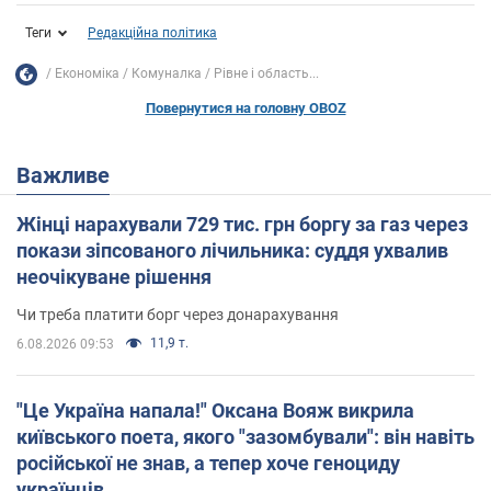
Теги
Редакційна політика
Економіка
Комуналка
Рівне і область...
Повернутися на головну OBOZ
Важливе
Жінці нарахували 729 тис. грн боргу за газ через
покази зіпсованого лічильника: суддя ухвалив
неочікуване рішення
Чи треба платити борг через донарахування
11,9 т.
6.08.2026 09:53
"Це Україна напала!" Оксана Вояж викрила
київського поета, якого "зазомбували": він навіть
російської не знав, а тепер хоче геноциду
українців