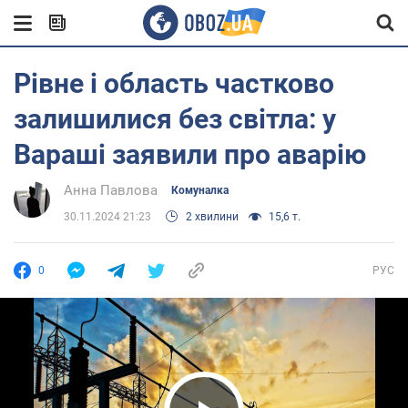
Рівне і область частково
залишилися без світла: у
Вараші заявили про аварію
Анна Павлова
Комуналка
30.11.2024 21:23
2 хвилини
15,6 т.
0
РУС