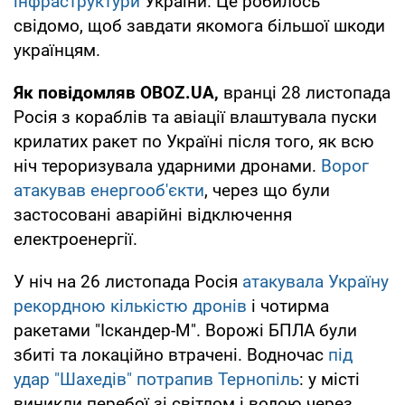
інфраструктури
України. Це робилось
свідомо, щоб завдати якомога більшої шкоди
українцям.
Як повідомляв OBOZ.UA,
вранці 28 листопада
Росія з кораблів та авіації влаштувала пуски
крилатих ракет по Україні після того, як всю
ніч тероризувала ударними дронами.
Ворог
атакував енергооб'єкти
, через що були
застосовані аварійні відключення
електроенергії.
У ніч на 26 листопада Росія
атакувала Україну
рекордною кількістю дронів
і чотирма
ракетами "Іскандер-М". Ворожі БПЛА були
збиті та локаційно втрачені. Водночас
під
удар "Шахедів" потрапив Тернопіль
: у місті
виникли перебої зі світлом і водою через