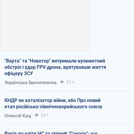
"Варта" та "Новатор" витримали кулеметний
обстріл і удар FPV-дрона, врятувавши життя
офіцеру ЗСУ
Українська Бронетехніка
2,3 т.
КНДР як каталізатор війни, або Про новий
етап російсько-північнокорейського союзу
Олексій Кущ
2,5 т.
Вихід до еліти ЧС та тріумф "Сокола": що