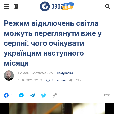
Режим відключень світла
можуть переглянути вже у
серпні: чого очікувати
українцям наступного
місяця
Роман Костюченко
Комуналка
15.07.2024 22:52
2 хвилини
7,3 т.
0
РУС