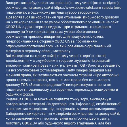
Використання будь-яких матеріалів ( в тому числі фото- та відео-),
розміщених на цьому сайті
https://www.obozrevatel.com
та всіх його
піддоменах, в будь-якому вигляді суворо заборонено.
Дозволяється використання при отриманні письмового дозволу
на їх використання та за умови обов'язкового посилання на сайт
OBOZ.UA, а для інтернет-видань - при отриманні письмового
дозволу на їх використання та за умови обов'язкового
розміщення прямого, відкритого для пошукових систем,
гіперпосилання на сторінку OBOZ.UA за посиланням
https://www.obozrevatel.com
, на якій розміщено оригінальний
матеріал в першому абзаці матеріалу.
Всі матеріали на цьому сайті, в тому числі інтерв’ю, статті,
дослідження – є службовими творами журналістів редакції,
виключні майнові права на які належать ТОВ «Золота середина».
На всі опубліковані фотоматеріали Getty Images редакція має
майнові права, які захищаються законом України «Про авторські
права та суміжні права», ніхто не має права без письмового
дозволу ТОВ «Золота середина» їх використовувати, вони не
підлягають подальшому відтворенню, перекладу, поширенню в
будь-якій формі.
Редакція OBOZ.UA може не поділяти точку зору, викладену в
авторському матеріалі. За достовірність інформації, опублікованої
в рекламних матеріалах, відповідальність несе рекламодавець.
Заборонено використання матеріалів розміщених на цьому сайті,
хоч із зазначенням гіперпосилання на сторінку цього сайту,
логотипу OBOZ.UA або будь-якого іншого згадування, але без