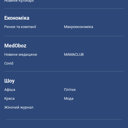
Новини Кулінарії
Економіка
Ринки та компанії
Макроекономіка
MedOboz
Новини медицини
MAMACLUB
Covid
Шоу
Афіша
Плітки
Краса
Мода
Жіночий журнал