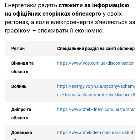
Енергетики радять
стежити за інформацією
на офіційних сторінках обленерго
у своїх
регіонах, а коли електроенергія з'являється за
графіком – споживати її економно.
Регіон
Спеціальний розділ на сайті обленерго
Вінниця та
https://www.voe.com.ua/disconnection/de
область
Волинь
https://energy.volyn.ua/spozhyvacham/pe
elektropostachanni/hrafik-vidkliuchen/#g
Дніпро та
https://www.dtek-dnem.com.ua/ru/shut
область
Донецька
https://www.dtek-dem.com.ua/ru/shutdo