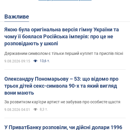
область
Важливе
Чернівці та
https://oblenergo.cv.ua/shutdowns/
область
Якою була оригінальна версія гімну України та
чому її боялася Російська імперія: про це не
Чернігівська
https://chernihivoblenergo.com.ua/blacko
розповідають у школі
область
Державним символом є тільки перший куплет та приспів пісні
13,6 т.
9.08.2026 09:15
Олександру Пономарьову – 53: що відомо про
трьох дітей секс-символа 90-х та який вигляд
вони мають
За розвитком кар'єри артист не забував про особисте щастя
8,3 т.
9.08.2026 04:01
У ПриватБанку розповіли, чи дійсні долари 1996