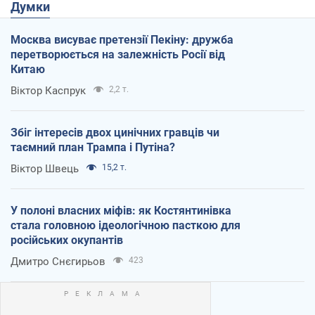
Думки
Москва висуває претензії Пекіну: дружба
перетворюється на залежність Росії від
Китаю
Віктор Каспрук
2,2 т.
Збіг інтересів двох цинічних гравців чи
таємний план Трампа і Путіна?
Віктор Швець
15,2 т.
У полоні власних міфів: як Костянтинівка
стала головною ідеологічною пасткою для
російських окупантів
Дмитро Снєгирьов
423