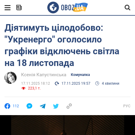
Діятимуть цілодобово:
"Укренерго" оголосило
графіки відключень світла
на 18 листопада
Ксенія Капустинська
Комуналка
17.11.2025 18:12
17.11.2025 19:57
4 хвилини
223,1 т.
112
РУС