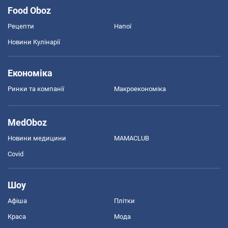
Food Oboz
Рецепти
Напої
Новини Кулінарії
Економіка
Ринки та компанії
Макроекономіка
MedOboz
Новини медицини
MAMACLUB
Covid
Шоу
Афіша
Плітки
Краса
Мода