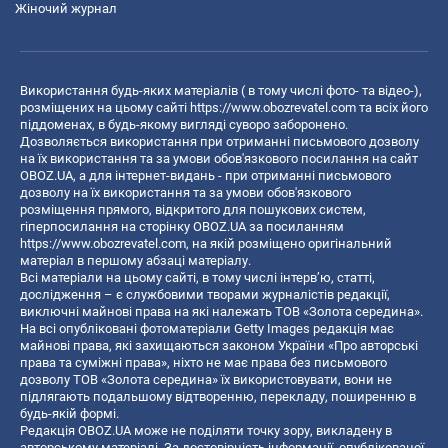
Жіночий журнал
Використання будь-яких матеріалів ( в тому числі фото- та відео-),
розміщених на цьому сайті
https://www.obozrevatel.com
та всіх його
піддоменах, в будь-якому вигляді суворо заборонено.
Дозволяється використання при отриманні письмового дозволу
на їх використання та за умови обов'язкового посилання на сайт
OBOZ.UA, а для інтернет-видань - при отриманні письмового
дозволу на їх використання та за умови обов'язкового
розміщення прямого, відкритого для пошукових систем,
гіперпосилання на сторінку OBOZ.UA за посиланням
https://www.obozrevatel.com
, на якій розміщено оригінальний
матеріал в першому абзаці матеріалу.
Всі матеріали на цьому сайті, в тому числі інтерв’ю, статті,
дослідження – є службовими творами журналістів редакції,
виключні майнові права на які належать ТОВ «Золота середина».
На всі опубліковані фотоматеріали Getty Images редакція має
майнові права, які захищаються законом України «Про авторські
права та суміжні права», ніхто не має права без письмового
дозволу ТОВ «Золота середина» їх використовувати, вони не
підлягають подальшому відтворенню, перекладу, поширенню в
будь-якій формі.
Редакція OBOZ.UA може не поділяти точку зору, викладену в
авторському матеріалі. За достовірність інформації, опублікованої