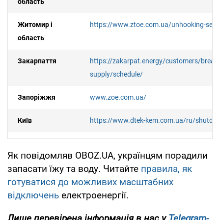
область
Житомир і
https://www.ztoe.com.ua/unhooking-sear
область
Закарпаття
https://zakarpat.energy/customers/break-in
supply/schedule/
Запоріжжя
www.zoe.com.ua/
Київ
https://www.dtek-kem.com.ua/ru/shutdo
Київська
https://www.dtek-krem.com.ua/ru/shutd
Як повідомляв OBOZ.UA, українцям порадили
область
запасати їжу та воду. Читайте
правила, як
Кіровоградська
https://kiroe.com.ua/electricity-blackout
готуватися до можливих масштабних
область
відключень
електроенергії.
Львів та
https://info.loe.lviv.ua/
(лише в персонал
Лише перевірена інформація в нас у
Telegram-