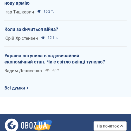
нову армію
Ігар Тишкевич
16,2 т.
Коли закінчиться війна?
Юрій Хрістензен
12,1 т.
Україна вступила в надзвичайний
економічний стан. Чи є світло вкінці тунелю?
Вадим Денисенко
9,6 т.
Всі думки
На початок