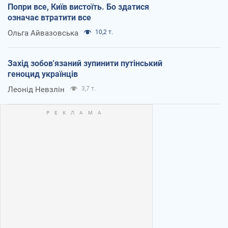
Попри все, Київ вистоїть. Бо здатися
означає втратити все
Ольга Айвазовська
10,2 т.
Захід зобов'язаний зупинити путінський
геноцид українців
Леонід Невзлін
3,7 т.