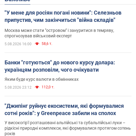
"У мене для росіян погані новини": Селезньов
припустив, чим закінчиться "війна складів"
Москва може стати "островом" і зануритися в темряву,
спрогнозував військовий експерт
58,6 т.
5.08.2026 16:00
Банки "готуються" до нового курсу долара:
українцям розповіли, чого очікувати
Яким буде курс валюти в обмінниках
112,0 т.
5.08.2026 23:12
"Джипінг руйнує екосистеми, які формувалися
сотні років": у Greenpeace забили на сполох
У високогір'ї розташовані альпійські та субальпійські луки –
рідкісні природні комплекси, які формувалися протягом сотень
років