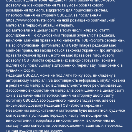
OBOZ.UA, а для інтернет-видань - при отриманні письмового
дозволу на їх використання та за умови обов'язкового
розміщення прямого, відкритого для пошукових систем,
гіперпосилання на сторінку OBOZ.UA за посиланням
https://www.obozrevatel.com
, на якій розміщено оригінальний
матеріал в першому абзаці матеріалу.
Всі матеріали на цьому сайті, в тому числі інтерв’ю, статті,
дослідження – є службовими творами журналістів редакції,
виключні майнові права на які належать ТОВ «Золота середина».
На всі опубліковані фотоматеріали Getty Images редакція має
майнові права, які захищаються законом України «Про авторські
права та суміжні права», ніхто не має права без письмового
дозволу ТОВ «Золота середина» їх використовувати, вони не
підлягають подальшому відтворенню, перекладу, поширенню в
будь-якій формі.
Редакція OBOZ.UA може не поділяти точку зору, викладену в
авторському матеріалі. За достовірність інформації, опублікованої
в рекламних матеріалах, відповідальність несе рекламодавець.
Заборонено використання матеріалів розміщених на цьому сайті,
хоч із зазначенням гіперпосилання на сторінку цього сайту,
логотипу OBOZ.UA або будь-якого іншого згадування, але без
письмового дозволу Редакції/ТОВ «Золота середина»
Незаконним використанням матеріалів буде вважатися: будь-яке
копiювання, публiкацiя, передрук, наступне поширення,
використання, переробка з використанням, включенням до
складу інших матеріалів, розповсюдження, адаптація, переклад
та інші подібні зміни матеріалу.