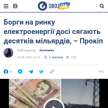
Борги на ринку
електроенергії досі сягають
десятків мільярдів, – Прокіп
Гліб Іванов
Економіка
16.09.2025 23:14
1 хвилина
228
0
РУС