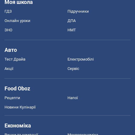
Моя школа
ГДЗ
Підручники
Онлайн уроки
ДПА
ЗНО
НМТ
Авто
Тест Драйв
Електромобілі
Акції
Сервіс
Food Oboz
Рецепти
Напої
Новини Кулінарії
Економіка
Ринки та компанії
Макроекономіка