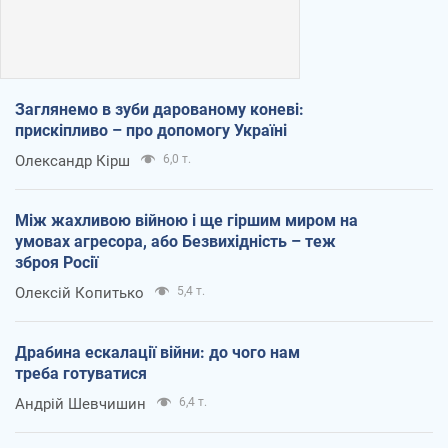
Заглянемо в зуби дарованому коневі:
прискіпливо – про допомогу Україні
Олександр Кірш
6,0 т.
Між жахливою війною і ще гіршим миром на
умовах агресора, або Безвихідність – теж
зброя Росії
Олексій Копитько
5,4 т.
Драбина ескалації війни: до чого нам
треба готуватися
Андрій Шевчишин
6,4 т.