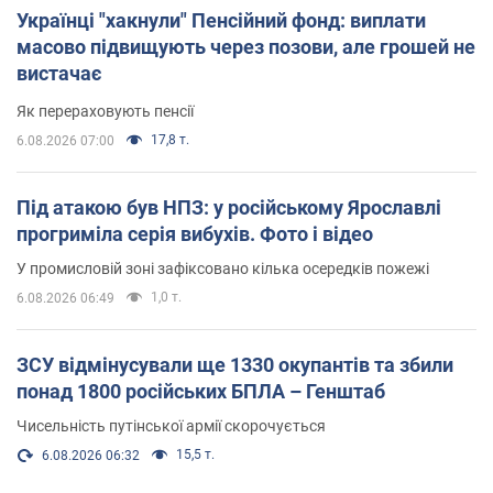
Українці "хакнули" Пенсійний фонд: виплати
масово підвищують через позови, але грошей не
вистачає
Як перераховують пенсії
17,8 т.
6.08.2026 07:00
Під атакою був НПЗ: у російському Ярославлі
прогриміла серія вибухів. Фото і відео
У промисловій зоні зафіксовано кілька осередків пожежі
1,0 т.
6.08.2026 06:49
ЗСУ відмінусували ще 1330 окупантів та збили
понад 1800 російських БПЛА – Генштаб
Чисельність путінської армії скорочується
15,5 т.
6.08.2026 06:32