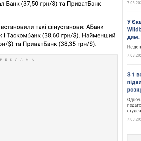
л Банк (37,50 грн/$) та ПриватБанк
7.08.20
У Єк
встановили такі фінустанови: АБанк
Wildb
нк і Таскомбанк (38,60 грн/$). Найменший
дим. 
н/$) та ПриватБанк (38,35 грн/$).
Не доп
7.08.20
З 1 
підв
розк
Одноч
педаго
студен
7.08.20