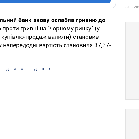
6.08.20
льний банк знову ослабив гривню до
а проти гривні на "чорному ринку" (у
 купівлю-продаж валюти) становив
у напередодні вартість становила 37,37-
ідео дня