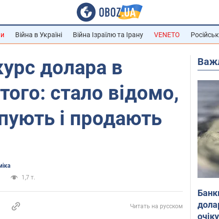
ни
Війна в Україні
Війна Ізраїлю та Ірану
VENETO
Російськ
Важ
курс долара в
того: стало відомо,
упують і продають
міка
а
1,7 т.
Банк
дола
Читать на русском
очік