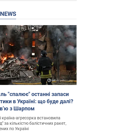
P NEWS
ль "спалює" останні запаси
тики в Україні: що буде далі?
рв’ю з Шарпом
і країна-агресорка встановила
д" за кількістю балістичних ракет,
них по Україні