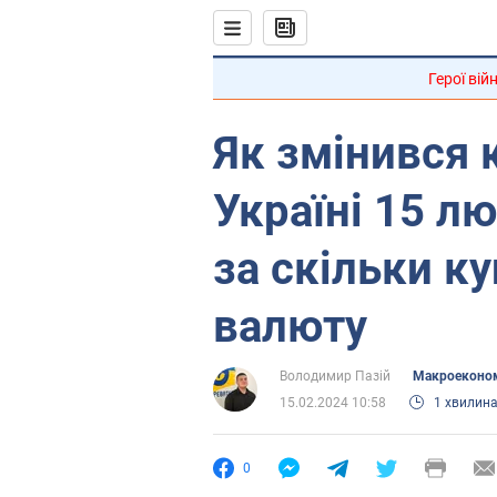
Герої вій
Як змінився 
Україні 15 лю
за скільки к
валюту
Володимир Пазій
Mакроеконо
15.02.2024 10:58
1 хвилин
0