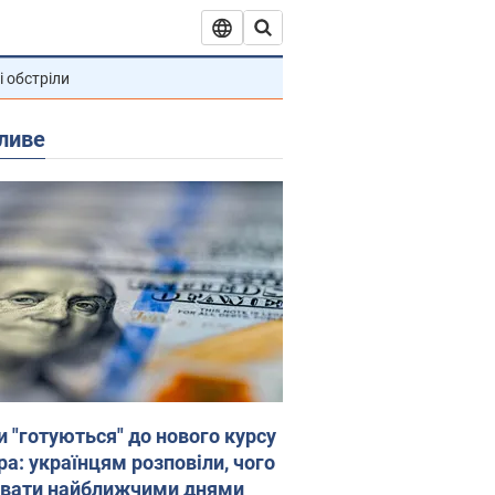
і обстріли
ливе
и "готуються" до нового курсу
ра: українцям розповіли, чого
увати найближчими днями