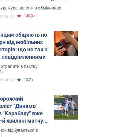
уде курс валюти в обмінниках
149,3 т.
26 22:58
їнцям обіцяють по
рн від мобільних
торів: що не так з
 повідомленнями
потрапити в пастку
їв
13,7 т.
26 21:02
орожчий
оліст "Динамо"
в "Карабаху" вже
-й хвилині матчу.
о
ок відбувається в
і