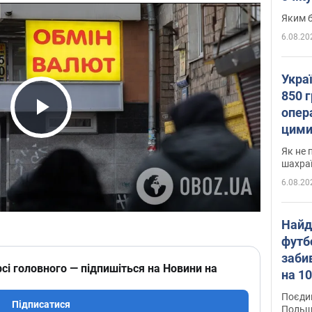
Яким б
6.08.20
Укра
850 г
опера
Play Video
цими
Як не 
шахра
6.08.20
Найд
футб
заби
сі головного — підпишіться на Новини на
на 10
Віде
Поєдин
Підписатися
Польщ