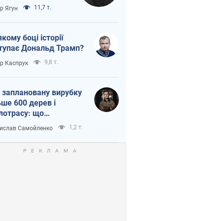
тична логістика
11,7 т.
ор Ягун
якому боці історії
тупає Дональд Трамп?
9,8 т.
ор Каспрук
 заплановану вирубку
ьше 600 дерев і
лотрасу: що
бувається на Теремках
1,2 т.
ислав Самойленко
иєві