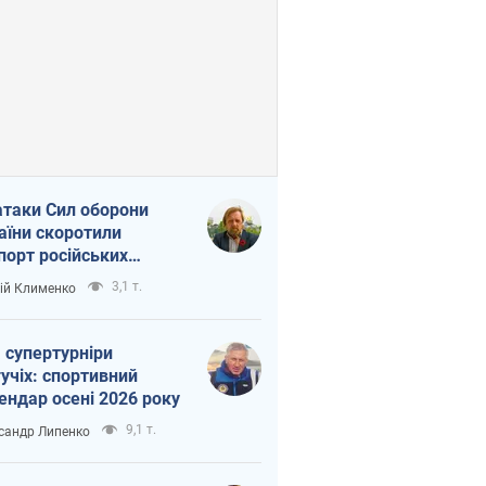
атаки Сил оборони
аїни скоротили
порт російських
топродуктів
3,1 т.
ій Клименко
 супертурніри
учіх: спортивний
ендар осені 2026 року
9,1 т.
сандр Липенко