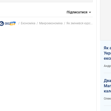
Підписатися
Економіка
Mакроекономіка
Як змінився курс...
Як 
Укр
екс
наф
Андр
Два
Маг
кал
Олек