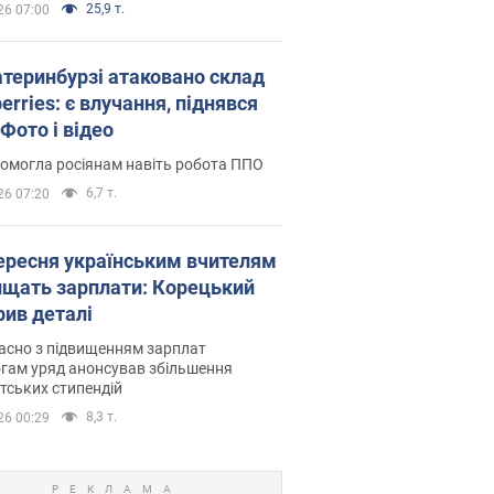
25,9 т.
26 07:00
атеринбурзі атаковано склад
erries: є влучання, піднявся
Фото і відео
омогла росіянам навіть робота ППО
6,7 т.
26 07:20
вересня українським вчителям
ищать зарплати: Корецький
рив деталі
асно з підвищенням зарплат
гам уряд анонсував збільшення
тських стипендій
8,3 т.
26 00:29