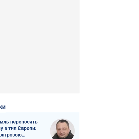
ки
мль переносить
ну в тил Європи:
 загрозою