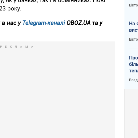
, як у банках, так і в обмінниках. Нові
кри
Вікт
23 року.
 в нас у
Telegram-каналі
OBOZ.UA та у
На 
вис
Вікт
Про
біл
теп
від
Влад
у К