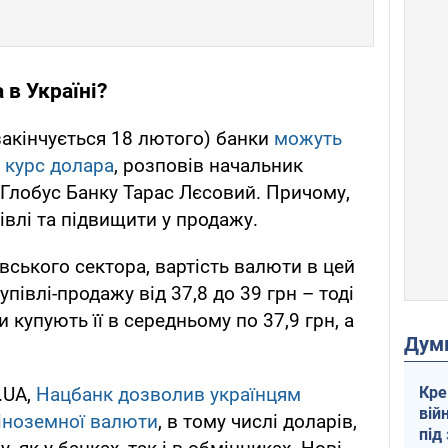
 в Україні?
закінчується 18 лютого) банки
можуть
й курс долара
, розповів начальник
Глобус Банку Тарас Лєсовий. Причому,
івлі та підвищити у продажу.
вського сектора, вартість валюти в цей
півлі-продажу від 37,8 до 39 грн – тоді
 купують її в середньому по 37,9 грн, а
Дум
Кре
.UA,
Нацбанк дозволив українцям
вій
 іноземної валюти
, в тому числі доларів,
під