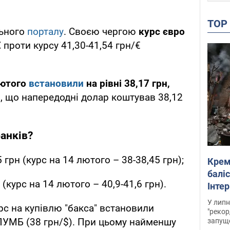
TO
льного
порталу
. Своєю чергою
курс євро
€
проти курсу 41,30-41,54 грн/€
лютого
встановили
на рівні 38,17 грн,
, що напередодні долар коштував 38,12
банків?
 грн (курс на 14 лютого – 38-38,45 грн);
Крем
баліс
 (курс на 14 лютого – 40,9-41,6 грн).
Інте
У липн
рс на купівлю "бакса" встановили
"рекор
 ПУМБ (38 грн/$). При цьому найменшу
запуще