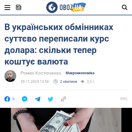
В українських обмінниках
суттєво переписали курс
долара: скільки тепер
коштує валюта
Роман Костюченко
Mакроекономіка
28.11.2024 13:56
2 хвилини
2,5 т.
0
РУС