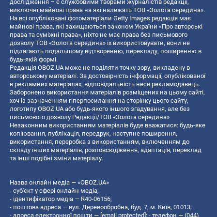
дослідження – є службовими творами журналістів редакції,
виключні майнові права на які належать ТОВ «Золота середина».
На всі опубліковані фотоматеріали Getty Images редакція має
майнові права, які захищаються законом України «Про авторські
права та суміжні права», ніхто не має права без письмового
дозволу ТОВ «Золота середина» їх використовувати, вони не
підлягають подальшому відтворенню, перекладу, поширенню в
будь-якій формі.
Редакція OBOZ.UA може не поділяти точку зору, викладену в
авторському матеріалі. За достовірність інформації, опублікованої
в рекламних матеріалах, відповідальність несе рекламодавець.
Заборонено використання матеріалів розміщених на цьому сайті,
хоч із зазначенням гіперпосилання на сторінку цього сайту,
логотипу OBOZ.UA або будь-якого іншого згадування, але без
письмового дозволу Редакції/ТОВ «Золота середина»
Незаконним використанням матеріалів буде вважатися: будь-яке
копiювання, публiкацiя, передрук, наступне поширення,
використання, переробка з використанням, включенням до
складу інших матеріалів, розповсюдження, адаптація, переклад
та інші подібні зміни матеріалу.
Назва онлайн медіа — «OBOZ.UA»
- суб'єкт у сфері онлайн медіа;
- ідентифікатор медіа — R40-06156;
- поштова адреса — вул. Деревообробна, буд. 7, м. Київ, 01013;
- адреса електронної пошти —
[email protected]
; - телефон — (044)