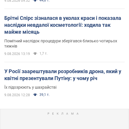
44,6 т.
9.08.2026 09:32
Брітні Спірс зізналася в уколах краси і показала
наслідки невдалої косметології: ходила так
майже місяць
Помітний наслідок процедури зберігався близько чотирьох
тижнів
1,7 т.
9.08.2026 13:19
У Росії заарештували розробників дрона, який у
квітні презентували Путіну: у чому річ
Їх підозрюють у шахрайстві
39,1 т.
9.08.2026 12:28