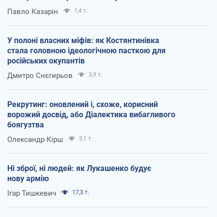
Павло Казарін
1,4 т.
У полоні власних міфів: як Костянтинівка
стала головною ідеологічною пасткою для
російських окупантів
Дмитро Снєгирьов
3,9 т.
Рекрутинг: оновлений і, схоже, корисний
ворожий досвід, або Діалектика вибагливого
боягузтва
Олександр Кірш
3,1 т.
Ні зброї, ні людей: як Лукашенко будує
нову армію
Ігар Тишкевич
17,3 т.