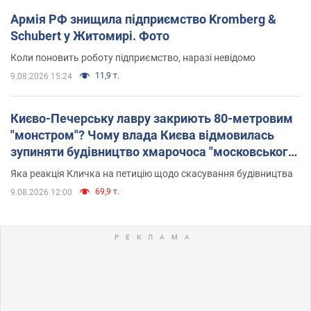
Армія РФ знищила підприємство Kromberg &
Schubert у Житомирі. Фото
Коли поновить роботу підприємство, наразі невідомо
11,9 т.
9.08.2026 15:24
Києво-Печерську лавру закриють 80-метровим
"монстром"? Чому влада Києва відмовилась
зупиняти будівництво хмарочоса "московського
вірянина"
Яка реакція Кличка на петицію щодо скасування будівництва
69,9 т.
9.08.2026 12:00