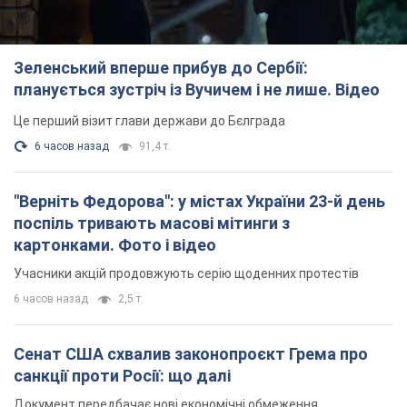
Зеленський вперше прибув до Сербії:
планується зустріч із Вучичем і не лише. Відео
Це перший візит глави держави до Бєлграда
6 часов назад
91,4 т.
"Верніть Федорова": у містах України 23-й день
поспіль тривають масові мітинги з
картонками. Фото і відео
Учасники акцій продовжують серію щоденних протестів
6 часов назад
2,5 т.
Сенат США схвалив законопроєкт Грема про
санкції проти Росії: що далі
Документ передбачає нові економічні обмеження