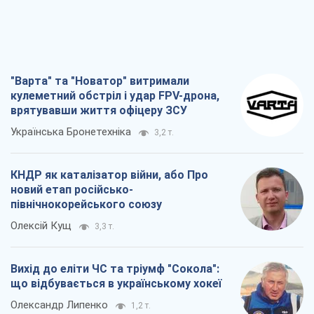
"Варта" та "Новатор" витримали
кулеметний обстріл і удар FPV-дрона,
врятувавши життя офіцеру ЗСУ
Українська Бронетехніка
3,2 т.
КНДР як каталізатор війни, або Про
новий етап російсько-
північнокорейського союзу
Олексій Кущ
3,3 т.
Вихід до еліти ЧС та тріумф "Сокола":
що відбувається в українському хокеї
Олександр Липенко
1,2 т.