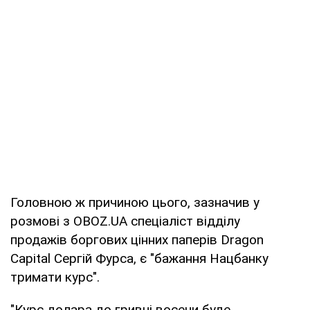
Головною ж причиною цього, зазначив у
розмові з OBOZ.UA спеціаліст відділу
продажів боргових цінних паперів Dragon
Capital Сергій Фурса, є "бажання Нацбанку
тримати курс".
"Курс долара до гривні восени буде