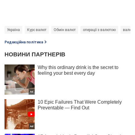
Україна
Курс валют
Обмін валют
операції з валютою
валютн
Редакційна політика