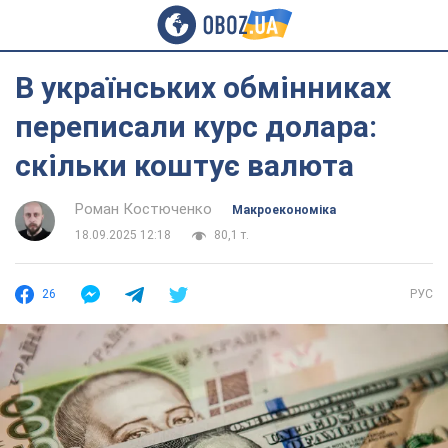
В українських обмінниках
переписали курс долара:
скільки коштує валюта
Роман Костюченко
Mакроекономіка
18.09.2025 12:18
80,1 т.
26
РУС