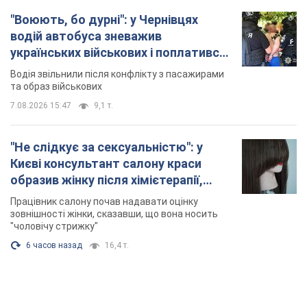
"Воюють, бо дурні": у Чернівцях
водій автобуса зневажив
українських військових і поплатився.
Відео
Водія звільнили після конфлікту з пасажирами
та образ військових
7.08.2026 15:47
9,1 т.
"Не слідкує за сексуальністю": у
Києві консультант салону краси
образив жінку після хімієтерапії,
розгорівся скандал. Фото
Працівник салону почав надавати оцінку
зовнішності жінки, сказавши, що вона носить
"чоловічу стрижку"
6 часов назад
16,4 т.