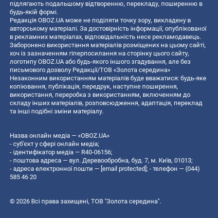
підлягають подальшому відтворенню, перекладу, поширенню в
будь-якій формі.
Редакція OBOZ.UA може не поділяти точку зору, викладену в
авторському матеріалі. За достовірність інформації, опублікованої
в рекламних матеріалах, відповідальність несе рекламодавець.
Заборонено використання матеріалів розміщених на цьому сайті,
хоч із зазначенням гіперпосилання на сторінку цього сайту,
логотипу OBOZ.UA або будь-якого іншого згадування, але без
письмового дозволу Редакції/ТОВ «Золота середина»
Незаконним використанням матеріалів буде вважатися: будь-яке
копiювання, публiкацiя, передрук, наступне поширення,
використання, переробка з використанням, включенням до
складу інших матеріалів, розповсюдження, адаптація, переклад
та інші подібні зміни матеріалу.
Назва онлайн медіа — «OBOZ.UA»
- суб'єкт у сфері онлайн медіа;
- ідентифікатор медіа — R40-06156;
- поштова адреса — вул. Деревообробна, буд. 7, м. Київ, 01013;
- адреса електронної пошти —
[email protected]
; - телефон — (044)
585 46 20
© 2026 Всі права захищені, ТОВ "Золота середина".