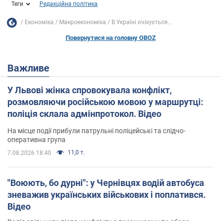
Теги
Редакційна політика
Економіка
Mакроекономіка
В Україні очікується...
Повернутися на головну OBOZ
Важливе
У Львові жінка спровокувала конфлікт,
розмовляючи російською мовою у маршрутці:
поліція склала адмінпротокол. Відео
На місце події прибули патрульні поліцейські та слідчо-
оперативна група
11,0 т.
7.08.2026 18:40
"Воюють, бо дурні": у Чернівцях водій автобуса
зневажив українських військових і поплатився.
Відео