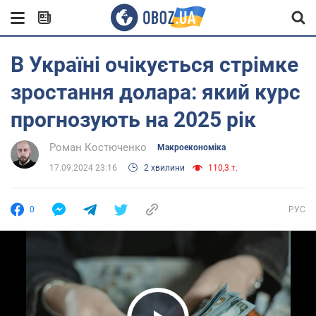
В Україні очікується стрімке
зростання долара: який курс
прогнозують на 2025 рік
Роман Костюченко
Mакроекономіка
17.09.2024 23:16
2 хвилини
110,3 т.
0
РУС