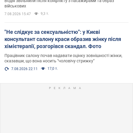
Водія звільнили після конфлікту з пасажирами та образ
військових
9,3 т.
7.08.2026 15:47
"Не слідкує за сексуальністю": у Києві
консультант салону краси образив жінку після
хімієтерапії, розгорівся скандал. Фото
Працівник салону почав надавати оцінку зовнішності жінки,
сказавши, що вона носить "чоловічу стрижку"
17,0 т.
7.08.2026 22:11