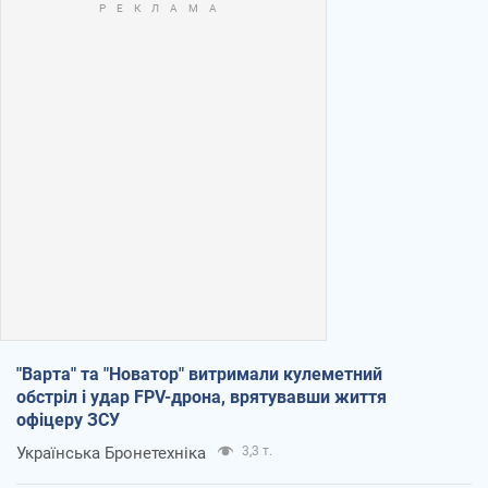
"Варта" та "Новатор" витримали кулеметний
обстріл і удар FPV-дрона, врятувавши життя
офіцеру ЗСУ
Українська Бронетехніка
3,3 т.