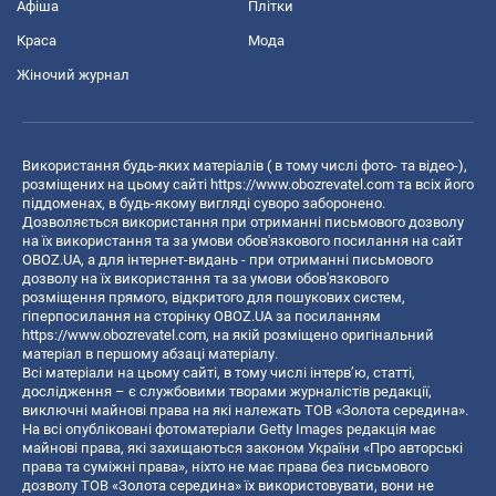
Афіша
Плітки
Краса
Мода
Жіночий журнал
Використання будь-яких матеріалів ( в тому числі фото- та відео-),
розміщених на цьому сайті
https://www.obozrevatel.com
та всіх його
піддоменах, в будь-якому вигляді суворо заборонено.
Дозволяється використання при отриманні письмового дозволу
на їх використання та за умови обов'язкового посилання на сайт
OBOZ.UA, а для інтернет-видань - при отриманні письмового
дозволу на їх використання та за умови обов'язкового
розміщення прямого, відкритого для пошукових систем,
гіперпосилання на сторінку OBOZ.UA за посиланням
https://www.obozrevatel.com
, на якій розміщено оригінальний
матеріал в першому абзаці матеріалу.
Всі матеріали на цьому сайті, в тому числі інтерв’ю, статті,
дослідження – є службовими творами журналістів редакції,
виключні майнові права на які належать ТОВ «Золота середина».
На всі опубліковані фотоматеріали Getty Images редакція має
майнові права, які захищаються законом України «Про авторські
права та суміжні права», ніхто не має права без письмового
дозволу ТОВ «Золота середина» їх використовувати, вони не