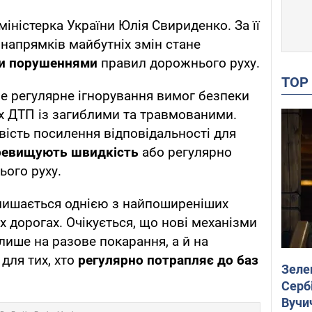
міністерка України Юлія Свириденко. За її
 напрямків майбутніх змін стане
ми порушеннями
правил дорожнього руху.
TO
е регулярне ігнорування вимог безпеки
х ДТП із загиблими та травмованими.
ість посилення відповідальності для
ревищують швидкість
або регулярно
ого руху.
лишається однією з найпоширеніших
х дорогах. Очікується, що нові механізми
лише на разове покарання, а й на
для тих, хто
регулярно потрапляє до баз
Зеле
Сербі
Вучи