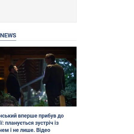
P NEWS
нський вперше прибув до
ї: планується зустріч із
чем і не лише. Відео