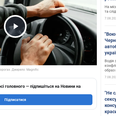
полі
На міс
Віде
та слі
7.08.20
Play Video
"Воюю
Черн
авто
укра
і поп
Водія 
конфлі
образ 
7.08.20
сі головного — підпишіться на Новини на
"Не с
сексу
Підписатися
конс
крас