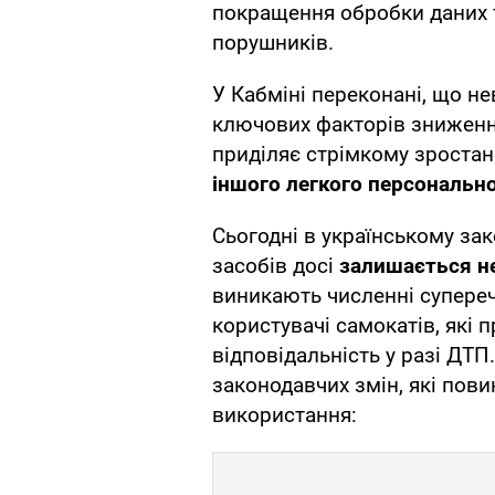
покращення обробки даних 
порушників.
У Кабміні переконані, що не
ключових факторів зниження
приділяє стрімкому зроста
іншого легкого персональн
Сьогодні в українському зак
засобів досі
залишається н
виникають численні супереч
користувачі самокатів, які 
відповідальність у разі ДТП
законодавчих змін, які пови
використання: