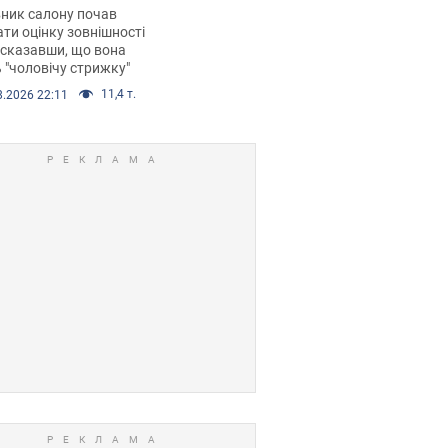
 хімієтерапії,
ник салону почав
орівся скандал.
ти оцінку зовнішності
 сказавши, що вона
 "чоловічу стрижку"
11,4 т.
8.2026 22:11