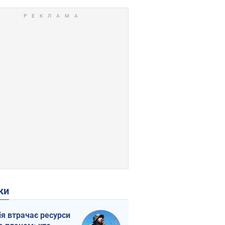
ки
ія втрачає ресурси