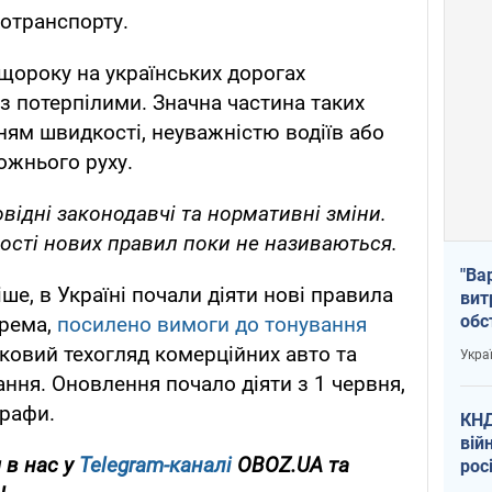
ротранспорту.
щороку на українських дорогах
із потерпілими. Значна частина таких
ям швидкості, неуважністю водіїв або
жнього руху.
овідні законодавчі та нормативні зміни.
ності нових правил поки не називаються.
"Ва
е, в Україні почали діяти нові правила
вит
обс
крема,
посилено вимоги до тонування
вря
ковий техогляд комерційних авто та
Укра
офі
ння. Оновлення почало діяти з 1 червня,
трафи.
КНД
вій
 в нас у
Telegram-каналі
OBOZ.UA та
рос
пів