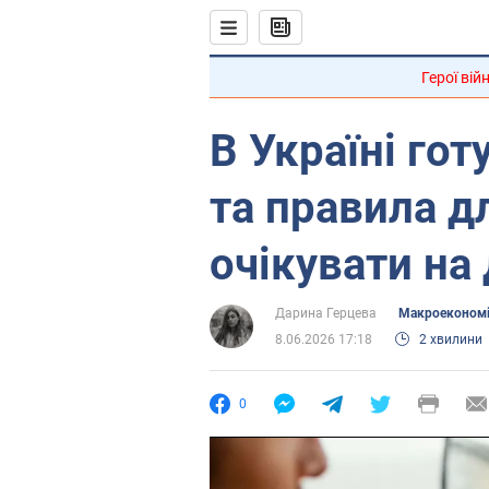
Герої вій
В Україні го
та правила дл
очікувати на
Дарина Герцева
Mакроеконом
8.06.2026 17:18
2 хвилини
0