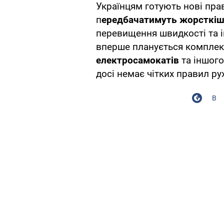
Українцям готують нові прав
п
ередбачатимуть жорсткіш
перевищення швидкості та 
вперше планується компле
електросамокатів
та іншого
досі немає чітких правил рух
В