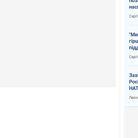
поз
нас
тем
Серг
"Ми
гір
під
рак
Серг
Зах
Рос
НАТ
Леон