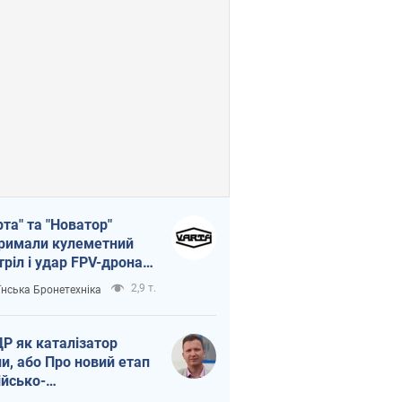
рта" та "Новатор"
римали кулеметний
тріл і удар FPV-дрона,
тувавши життя
2,9 т.
їнська Бронетехніка
церу ЗСУ
Р як каталізатор
ни, або Про новий етап
ійсько-
нічнокорейського