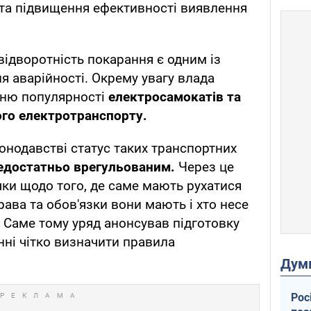
та підвищення ефективності виявлення
відворотність покарання є одним із
 аварійності. Окрему увагу влада
нню популярності
електросамокатів та
ого електротранспорту.
онодавстві статус таких транспортних
едостатньо врегульованим.
Через це
ки щодо того, де саме мають рухатися
права та обов'язки вони мають і хто несе
. Саме тому уряд анонсував підготовку
нні чітко визначити правила
Дум
Рос