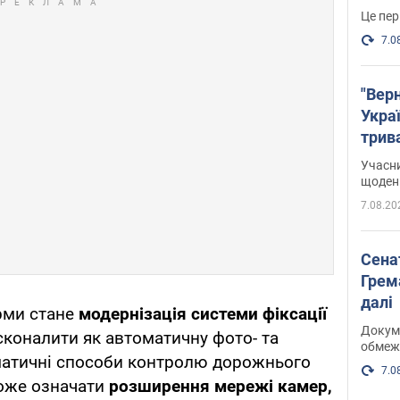
Це пер
7.0
"Верн
Украї
трив
карт
Учасн
щоденн
7.08.20
Сена
Грема
далі
рми стане
модернізація системи фіксації
Докуме
сконалити як автоматичну фото- та
обмеж
оматичні способи контролю дорожнього
7.0
може означати
розширення мережі камер,