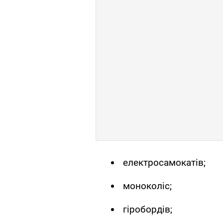
електросамокатів;
моноколіс;
гіробордів;