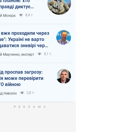
а планом: хто
правді диктує
п війни
8,4 т.
ій Місюра
 вже проходили через
ше": Україні не варто
даватися зневірі через
етний терор
8,1 т.
ій Марченко, експерт
ід проспав загрозу:
ія може перевірити
О війною
2,8 т.
ід Невзлін