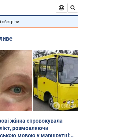
і обстріли
ливе
вові жінка спровокувала
лікт, розмовляючи
йською мовою у маршрутці: