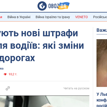
ни
Війна в Україні
Війна Ізраїлю та Ірану
VENETO
Російськ
Важ
тують нові штрафи
я водіїв: які зміни
 дорогах
іка
93,2 т.
Читать на русском
У Ль
конф
росі