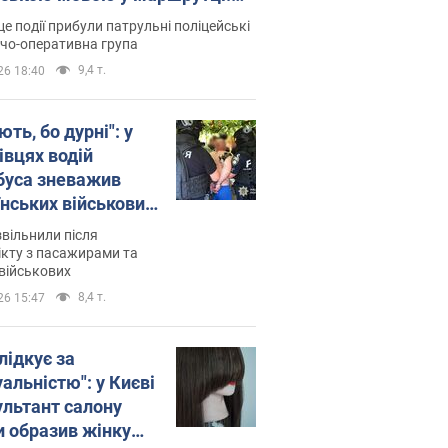
ція склала адмінпротокол.
це події прибули патрульні поліцейські
о
дчо-оперативна група
9,4 т.
26 18:40
ть, бо дурні": у
івцях водій
буса зневажив
їнських військових
латився. Відео
звільнили після
кту з пасажирами та
військових
8,4 т.
26 15:47
лідкує за
альністю": у Києві
ультант салону
и образив жінку