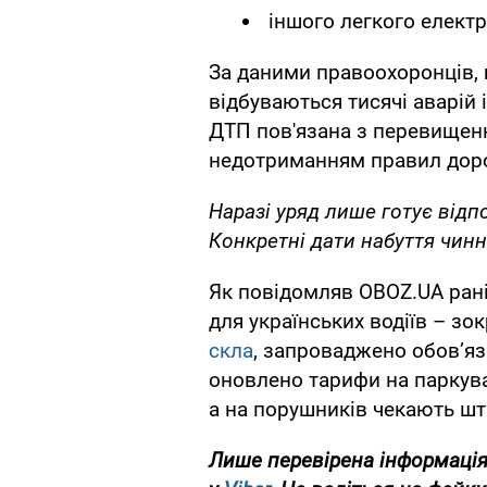
іншого легкого елект
За даними правоохоронців, 
відбуваються тисячі аварій 
ДТП пов'язана з перевищенн
недотриманням правил доро
Наразі уряд лише готує відп
Конкретні дати набуття чин
Як повідомляв OBOZ.UA раніш
для українських водіїв – зо
скла
, запроваджено обовʼяз
оновлено тарифи на паркува
а на порушників чекають ш
Лише перевірена інформація