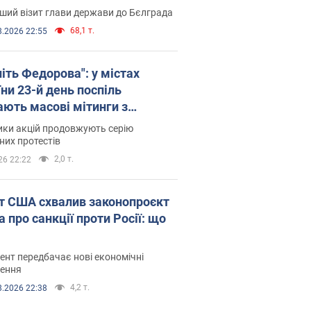
ший візит глави держави до Бєлграда
68,1 т.
8.2026 22:55
іть Федорова": у містах
ни 23-й день поспіль
ають масові мітинги з
онками. Фото і відео
ики акцій продовжують серію
их протестів
2,0 т.
26 22:22
т США схвалив законопроєкт
 про санкції проти Росії: що
нт передбачає нові економічні
ення
4,2 т.
8.2026 22:38