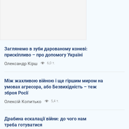
Заглянемо в зуби дарованому коневі:
прискіпливо – про допомогу Україні
Олександр Кірш
6,0 т.
Між жахливою війною і ще гіршим миром на
умовах агресора, або Безвихідність – теж
зброя Росії
Олексій Копитько
5,4 т.
Драбина ескалації війни: до чого нам
треба готуватися