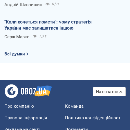
Андрій Шевчишин
6,5 т.
"Коли хочеться помсти": чому стратегія
України має залишатися іншою
Серж Марко
7,0 т.
Всі думки
На початок
Про компанію
Команда
Правова інформація
Політика конфіденційності
Реклама на сайті
Документи