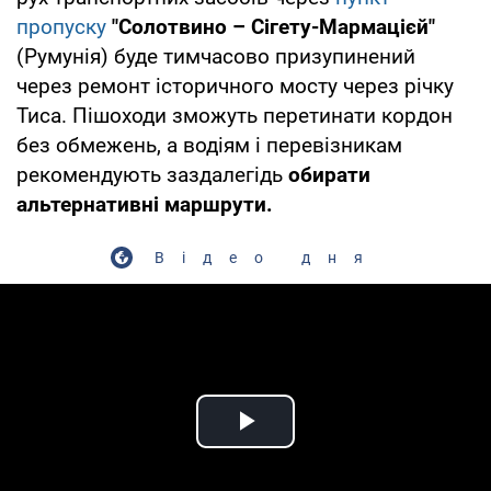
пропуску
"Солотвино – Сігету-Мармацієй"
(Румунія) буде тимчасово призупинений
через ремонт історичного мосту через річку
Тиса. Пішоходи зможуть перетинати кордон
без обмежень, а водіям і перевізникам
рекомендують заздалегідь
обирати
альтернативні маршрути.
Відео дня
Play Video