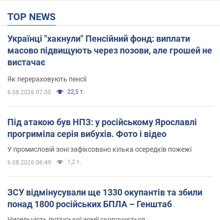
TOP NEWS
Українці "хакнули" Пенсійний фонд: виплати
масово підвищують через позови, але грошей не
вистачає
Як перераховують пенсії
22,5 т.
6.08.2026 07:00
Під атакою був НПЗ: у російському Ярославлі
прогриміла серія вибухів. Фото і відео
У промисловій зоні зафіксовано кілька осередків пожежі
1,2 т.
6.08.2026 06:49
ЗСУ відмінусували ще 1330 окупантів та збили
понад 1800 російських БПЛА – Генштаб
Чисельність путінської армії скорочується