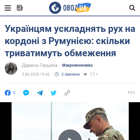
Українцям ускладнять рух на
кордоні з Румунією: скільки
триватимуть обмеження
Дарина Герцева
Mакроекономіка
5.06.2026 10:42
2 хвилини
7,7 т.
0
РУС