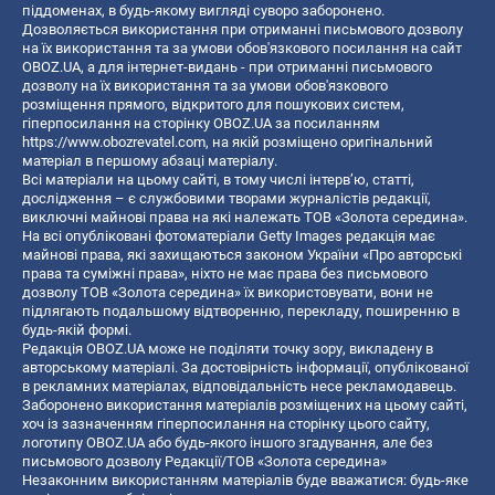
піддоменах, в будь-якому вигляді суворо заборонено.
Дозволяється використання при отриманні письмового дозволу
на їх використання та за умови обов'язкового посилання на сайт
OBOZ.UA, а для інтернет-видань - при отриманні письмового
дозволу на їх використання та за умови обов'язкового
розміщення прямого, відкритого для пошукових систем,
гіперпосилання на сторінку OBOZ.UA за посиланням
https://www.obozrevatel.com
, на якій розміщено оригінальний
матеріал в першому абзаці матеріалу.
Всі матеріали на цьому сайті, в тому числі інтерв’ю, статті,
дослідження – є службовими творами журналістів редакції,
виключні майнові права на які належать ТОВ «Золота середина».
На всі опубліковані фотоматеріали Getty Images редакція має
майнові права, які захищаються законом України «Про авторські
права та суміжні права», ніхто не має права без письмового
дозволу ТОВ «Золота середина» їх використовувати, вони не
підлягають подальшому відтворенню, перекладу, поширенню в
будь-якій формі.
Редакція OBOZ.UA може не поділяти точку зору, викладену в
авторському матеріалі. За достовірність інформації, опублікованої
в рекламних матеріалах, відповідальність несе рекламодавець.
Заборонено використання матеріалів розміщених на цьому сайті,
хоч із зазначенням гіперпосилання на сторінку цього сайту,
логотипу OBOZ.UA або будь-якого іншого згадування, але без
письмового дозволу Редакції/ТОВ «Золота середина»
Незаконним використанням матеріалів буде вважатися: будь-яке