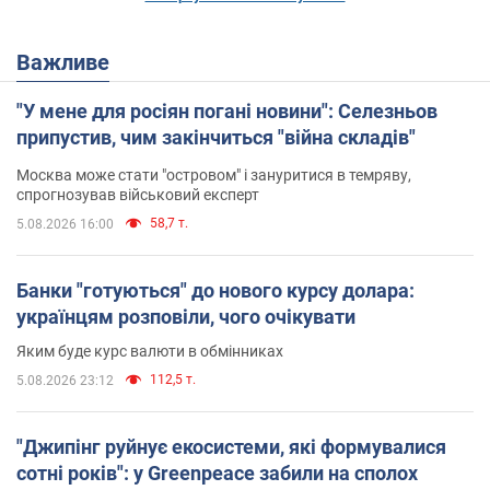
Важливе
"У мене для росіян погані новини": Селезньов
припустив, чим закінчиться "війна складів"
Москва може стати "островом" і зануритися в темряву,
спрогнозував військовий експерт
58,7 т.
5.08.2026 16:00
Банки "готуються" до нового курсу долара:
українцям розповіли, чого очікувати
Яким буде курс валюти в обмінниках
112,5 т.
5.08.2026 23:12
"Джипінг руйнує екосистеми, які формувалися
сотні років": у Greenpeace забили на сполох