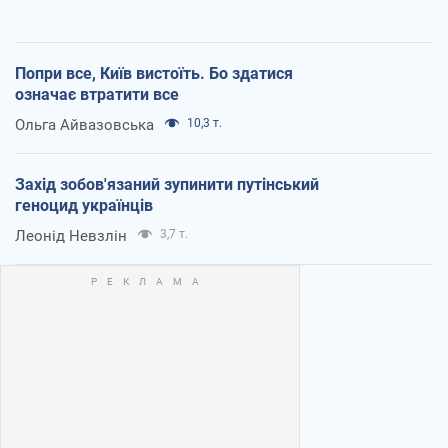
Попри все, Київ вистоїть. Бо здатися
означає втратити все
Ольга Айвазовська
10,3 т.
Захід зобов'язаний зупинити путінський
геноцид українців
Леонід Невзлін
3,7 т.