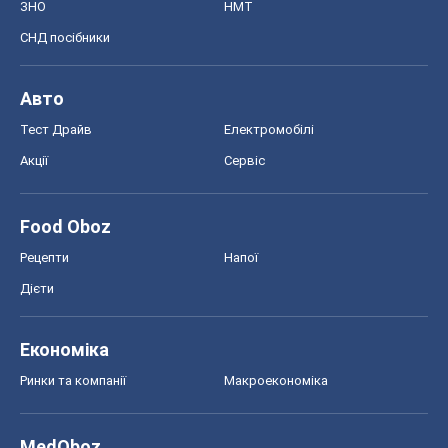
ЗНО
НМТ
СНД посібники
Авто
Тест Драйв
Електромобілі
Акції
Сервіс
Food Oboz
Рецепти
Напої
Дієти
Економіка
Ринки та компанії
Макроекономіка
MedOboz