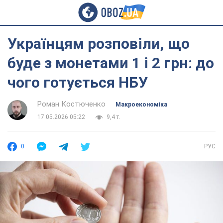
Українцям розповіли, що
буде з монетами 1 і 2 грн: до
чого готується НБУ
Роман Костюченко
Mакроекономіка
17.05.2026 05:22
9,4 т.
0
РУС