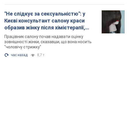
"Не слідкує за сексуальністю": у
Києві консультант салону краси
образив жінку після хімієтерапії,
розгорівся скандал. Фото
Працівник салону почав надавати оцінку
зовнішності жінки, сказавши, що вона носить
"чоловічу стрижку"
час назад
8,7 т.