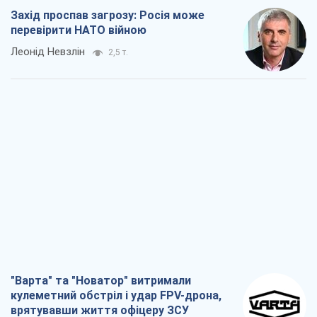
Захід проспав загрозу: Росія може
перевірити НАТО війною
Леонід Невзлін
2,5 т.
"Варта" та "Новатор" витримали
кулеметний обстріл і удар FPV-дрона,
врятувавши життя офіцеру ЗСУ