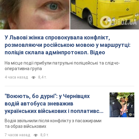
У Львові жінка спровокувала конфлікт,
розмовляючи російською мовою у маршрутці:
поліція склала адмінпротокол. Відео
На місце події прибули патрульні поліцейські та слідчо-
оперативна група
4 часа назад
8,4 т.
"Воюють, бо дурні": у Чернівцях
водій автобуса зневажив
українських військових і поплатився.
Відео
Водія звільнили після конфлікту з пасажирами
та образ військових
7 часов назад
8,0 т.