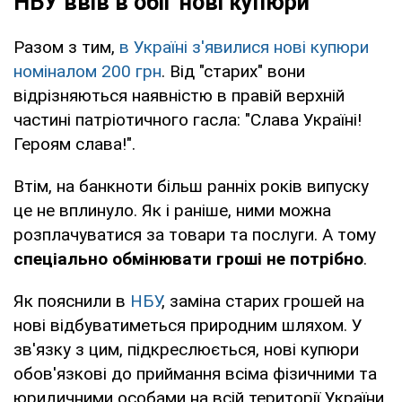
НБУ ввів в обіг нові купюри
Разом з тим,
в Україні з'явилися нові купюри
номіналом 200 грн
. Від "старих" вони
відрізняються наявністю в правій верхній
частині патріотичного гасла: "Слава Україні!
Героям слава!".
Втім, на банкноти більш ранніх років випуску
це не вплинуло. Як і раніше, ними можна
розплачуватися за товари та послуги. А тому
спеціально обмінювати гроші не потрібно
.
Як пояснили в
НБУ
, заміна старих грошей на
нові відбуватиметься природним шляхом. У
зв'язку з цим, підкреслюється, нові купюри
обов'язкові до приймання всіма фізичними та
юридичними особами на всій території України.