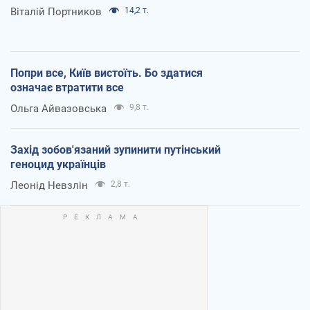
Віталій Портников
14,2 т.
Попри все, Київ вистоїть. Бо здатися
означає втратити все
Ольга Айвазовська
9,8 т.
Захід зобов'язаний зупинити путінський
геноцид українців
Леонід Невзлін
2,8 т.