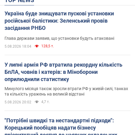
Україна буде знищувати пускові установки
російської балістики: Зеленський провів
засідання РНБО
Глава держави заявив, що установки будуть атаковані
128,5 т.
5.08.2026 18:04
У липні армія РФ втратила рекордну кількість
БпЛА, човнів і катерів: в Міноборони
оприлюднили статистику
Минулого місяця також зросли втрати РФ у живій силі, танках
та кількість уражень на великій відстані
4,7 т.
5.08.2026 20:02
"Потрібні швидкі та нестандартні підходи":
Корецький пообіцяв надати бізнесу
пріоритетний доступ до наявних складських