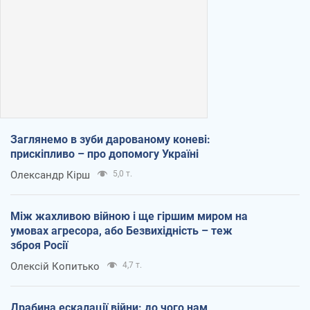
Заглянемо в зуби дарованому коневі:
прискіпливо – про допомогу Україні
Олександр Кірш
5,0 т.
Між жахливою війною і ще гіршим миром на
умовах агресора, або Безвихідність – теж
зброя Росії
Олексій Копитько
4,7 т.
Драбина ескалації війни: до чого нам