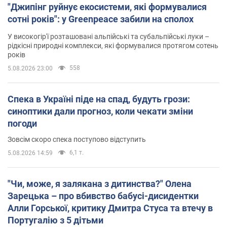
"Джипінг руйнує екосистеми, які формувалися
сотні років": у Greenpeace забили на сполох
У високогір'ї розташовані альпійські та субальпійські луки –
рідкісні природні комплекси, які формувалися протягом сотень
років
558
5.08.2026 23:00
Спека в Україні піде на спад, будуть грози:
синоптики дали прогноз, коли чекати зміни
погоди
Зовсім скоро спека поступово відступить
6,1 т.
5.08.2026 14:59
"Чи, може, я залякана з дитинства?" Олена
Зарецька – про вбивство бабусі-дисидентки
Алли Горської, критику Дмитра Стуса та втечу в
Португалію з 5 дітьми