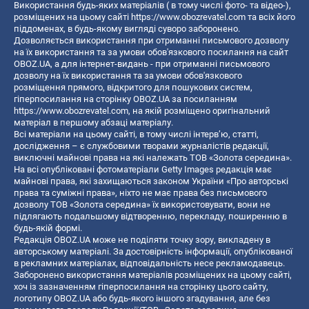
Використання будь-яких матеріалів ( в тому числі фото- та відео-),
розміщених на цьому сайті
https://www.obozrevatel.com
та всіх його
піддоменах, в будь-якому вигляді суворо заборонено.
Дозволяється використання при отриманні письмового дозволу
на їх використання та за умови обов'язкового посилання на сайт
OBOZ.UA, а для інтернет-видань - при отриманні письмового
дозволу на їх використання та за умови обов'язкового
розміщення прямого, відкритого для пошукових систем,
гіперпосилання на сторінку OBOZ.UA за посиланням
https://www.obozrevatel.com
, на якій розміщено оригінальний
матеріал в першому абзаці матеріалу.
Всі матеріали на цьому сайті, в тому числі інтерв’ю, статті,
дослідження – є службовими творами журналістів редакції,
виключні майнові права на які належать ТОВ «Золота середина».
На всі опубліковані фотоматеріали Getty Images редакція має
майнові права, які захищаються законом України «Про авторські
права та суміжні права», ніхто не має права без письмового
дозволу ТОВ «Золота середина» їх використовувати, вони не
підлягають подальшому відтворенню, перекладу, поширенню в
будь-якій формі.
Редакція OBOZ.UA може не поділяти точку зору, викладену в
авторському матеріалі. За достовірність інформації, опублікованої
в рекламних матеріалах, відповідальність несе рекламодавець.
Заборонено використання матеріалів розміщених на цьому сайті,
хоч із зазначенням гіперпосилання на сторінку цього сайту,
логотипу OBOZ.UA або будь-якого іншого згадування, але без