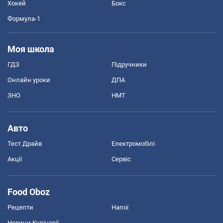
Хокей
Бокс
Формула-1
Моя школа
ГДЗ
Підручники
Онлайн уроки
ДПА
ЗНО
НМТ
Авто
Тест Драйв
Електромобілі
Акції
Сервіс
Food Oboz
Рецепти
Напої
Новини Кулінарії