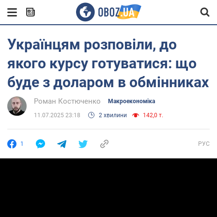
Українцям розповіли, до
якого курсу готуватися: що
буде з доларом в обмінниках
Роман Костюченко
Mакроекономіка
11.07.2025 23:18
2 хвилини
142,0 т.
1
РУС