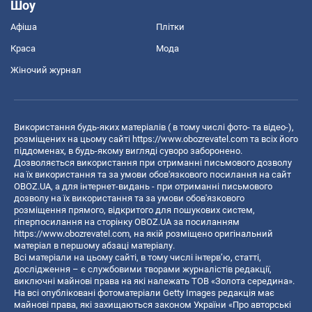
Шоу
Афіша
Плітки
Краса
Мода
Жіночий журнал
Використання будь-яких матеріалів ( в тому числі фото- та відео-),
розміщених на цьому сайті
https://www.obozrevatel.com
та всіх його
піддоменах, в будь-якому вигляді суворо заборонено.
Дозволяється використання при отриманні письмового дозволу
на їх використання та за умови обов'язкового посилання на сайт
OBOZ.UA, а для інтернет-видань - при отриманні письмового
дозволу на їх використання та за умови обов'язкового
розміщення прямого, відкритого для пошукових систем,
гіперпосилання на сторінку OBOZ.UA за посиланням
https://www.obozrevatel.com
, на якій розміщено оригінальний
матеріал в першому абзаці матеріалу.
Всі матеріали на цьому сайті, в тому числі інтерв’ю, статті,
дослідження – є службовими творами журналістів редакції,
виключні майнові права на які належать ТОВ «Золота середина».
На всі опубліковані фотоматеріали Getty Images редакція має
майнові права, які захищаються законом України «Про авторські