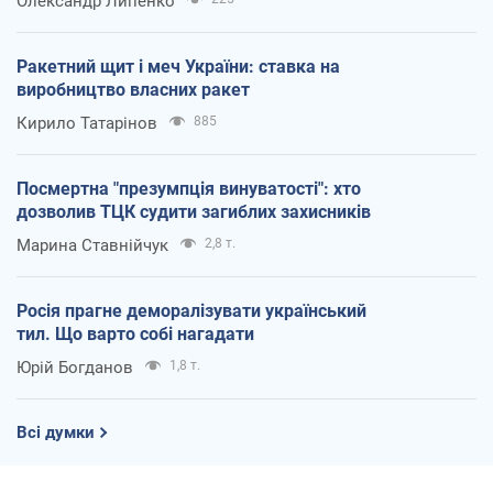
Олександр Липенко
Ракетний щит і меч України: ставка на
виробництво власних ракет
Кирило Татарінов
885
Посмертна "презумпція винуватості": хто
дозволив ТЦК судити загиблих захисників
Марина Ставнійчук
2,8 т.
Росія прагне деморалізувати український
тил. Що варто собі нагадати
Юрій Богданов
1,8 т.
Всі думки