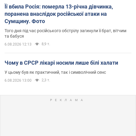
Її вбила Росія: померла 13-річна дівчинка,
поранена внаслідок російської атаки на
Сумщину. Фото
Того дня під час російського обстрілу загинули її брат, вітчим
та бабуся
8,9 т.
6.08.2026 12:13
Чому в СРСР лікарі носили лише білі халати
У цьому був як практичний, так і символічний сенс
2,3 т.
6.08.2026 13:00