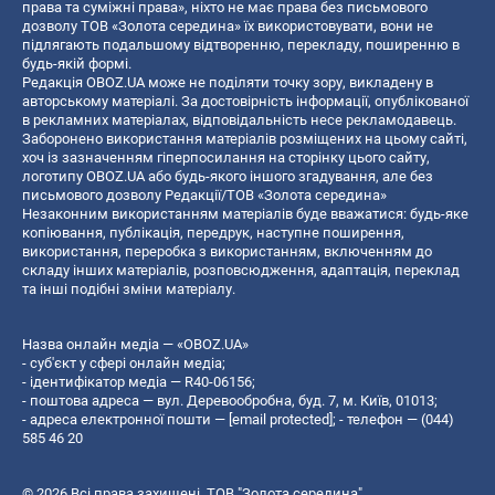
права та суміжні права», ніхто не має права без письмового
дозволу ТОВ «Золота середина» їх використовувати, вони не
підлягають подальшому відтворенню, перекладу, поширенню в
будь-якій формі.
Редакція OBOZ.UA може не поділяти точку зору, викладену в
авторському матеріалі. За достовірність інформації, опублікованої
в рекламних матеріалах, відповідальність несе рекламодавець.
Заборонено використання матеріалів розміщених на цьому сайті,
хоч із зазначенням гіперпосилання на сторінку цього сайту,
логотипу OBOZ.UA або будь-якого іншого згадування, але без
письмового дозволу Редакції/ТОВ «Золота середина»
Незаконним використанням матеріалів буде вважатися: будь-яке
копiювання, публiкацiя, передрук, наступне поширення,
використання, переробка з використанням, включенням до
складу інших матеріалів, розповсюдження, адаптація, переклад
та інші подібні зміни матеріалу.
Назва онлайн медіа — «OBOZ.UA»
- суб'єкт у сфері онлайн медіа;
- ідентифікатор медіа — R40-06156;
- поштова адреса — вул. Деревообробна, буд. 7, м. Київ, 01013;
- адреса електронної пошти —
[email protected]
; - телефон — (044)
585 46 20
© 2026 Всі права захищені, ТОВ "Золота середина".