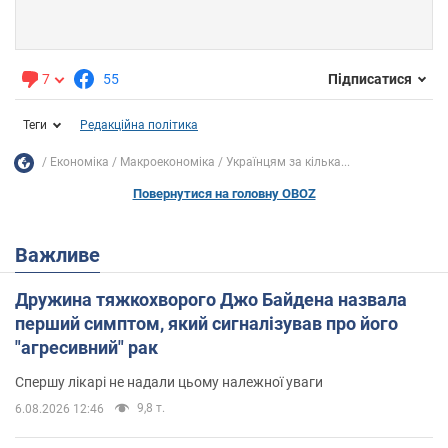
7
55
Підписатися
Теги
Редакційна політика
Економіка
Mакроекономіка
Українцям за кілька...
Повернутися на головну OBOZ
Важливе
Дружина тяжкохворого Джо Байдена назвала
перший симптом, який сигналізував про його
"агресивний" рак
Спершу лікарі не надали цьому належної уваги
9,8 т.
6.08.2026 12:46