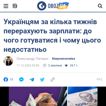
Українцям за кілька тижнів
перерахують зарплати: до
чого готуватися і чому цього
недостатньо
Олександр Литвин
Mакроекономіка
11.12.2023 04:00
3 хвилини
29,7 т.
55
РУС