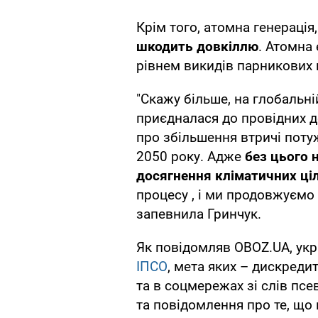
Крім того, атомна генерація
шкодить довкіллю
. Атомна
рівнем викидів парникових г
"Скажу більше, на глобальн
приєдналася до провідних д
про збільшення втричі потуж
2050 року. Адже
без цього 
досягнення кліматичних ці
процесу , і ми продовжуємо
запевнила Гринчук.
Як повідомляв OBOZ.UA, укр
ІПСО
, мета яких – дискреди
та в соцмережах зі слів псе
та повідомлення про те, що