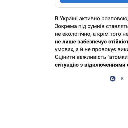
В Україні активно розповс
Зокрема під сумнів ставлять 
не екологічно, а крім того 
не лише забезпечує стійкіс
умовах, а й не провокує ви
Оцінити важливість "атомк
ситуацію з відключеннями с
В