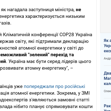
, як нагадала заступниця міністра,
не
 енергетика характеризується низьким
азів.
ій Кліматичній конференції COP28 Україна
Як 
ержав світу, які підтримали декларацію
Укр
ностей атомної енергетики у світі до
екс
неможливий "зелений" перехід та
наф
Андр
лей
. Україна має бути серед лідерів цього
 розвивати атомну енергетику", –
Два
Маг
кал
аїнців уже
попереджали про російські
Олек
тація атомної енергетики. Зокрема, у ЗМІ
вдоекспертів з'являються замовні статті
Рак
 влада нібито планує спрямовувати кошти