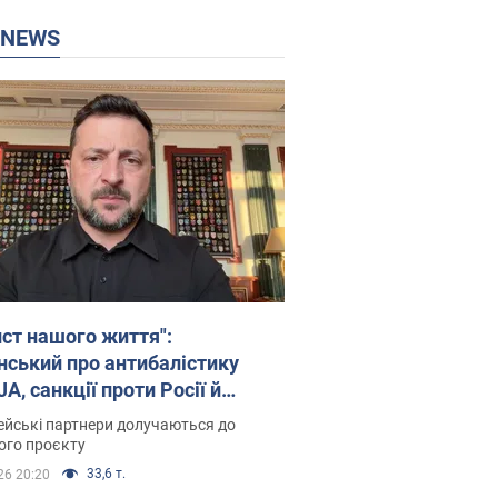
P NEWS
ист нашого життя":
нський про антибалістику
A, санкції проти Росії й
имку аграріїв. Відео
йські партнери долучаються до
ого проєкту
33,6 т.
26 20:20