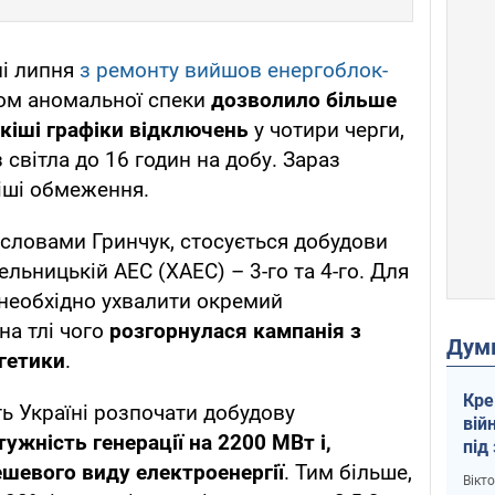
ні липня
з ремонту вийшов енергоблок-
адом аномальної спеки
дозволило більше
кіші графіки відключень
у чотири черги,
 світла до 16 годин на добу. Зараз
іші обмеження.
а словами Гринчук, стосується добудови
льницькій АЕС (ХАЕС) – 3-го та 4-го. Для
 необхідно ухвалити окремий
на тлі чого
розгорнулася кампанія з
Дум
гетики
.
Кре
ь Україні розпочати добудову
вій
ужність генерації на 2200 МВт і,
під
кри
ешевого виду електроенергії
. Тим більше,
Вікт