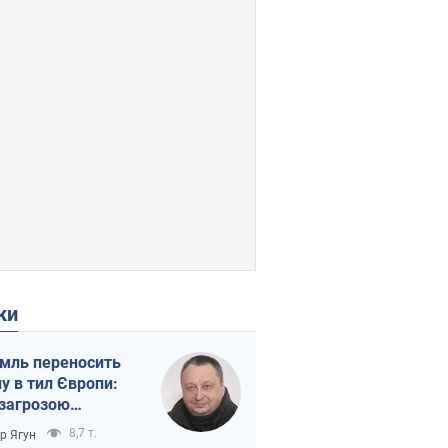
ки
мль переносить
ну в тил Європи:
 загрозою
тична логістика
8,7 т.
ор Ягун