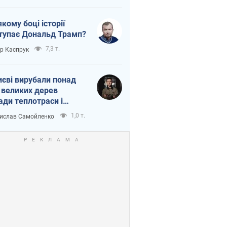
якому боці історії
тупає Дональд Трамп?
7,3 т.
ор Каспрук
иєві вирубали понад
 великих дерев
ади теплотраси і
переч Генплану
1,0 т.
ислав Самойленко