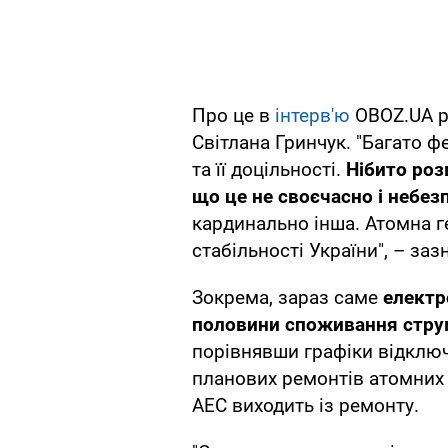
Про це в
інтерв'ю
OBOZ.UA р
Світлана Гринчук. "Багато ф
та її доцільності.
Нібито роз
що це не своєчасно і небез
кардинально інша. Атомна г
стабільності України", – заз
Зокрема, зараз саме
електр
половини споживання струм
порівнявши графіки відключ
планових ремонтів атомних е
АЕС виходить із ремонту.