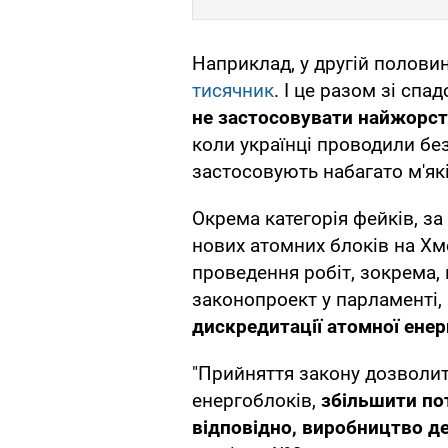
Наприклад, у другій полови
тисячник
. І це разом зі сп
не застосовувати найжорст
коли українці проводили без
застосовують набагато м'як
Окрема категорія фейків, з
нових атомних блоків на Хме
проведення робіт, зокрема,
законопроект у парламенті, 
дискредитації атомної енер
"Прийняття закону дозволит
енергоблоків,
збільшити пот
відповідно, виробництво д