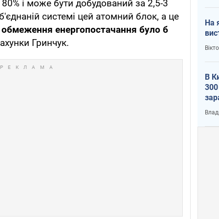
80% і може бути добудований за 2,5-3
об'єднаній системі цей атомний блок, а це
На 
з
обмеження енергопостачання було б
вис
рахунки Гринчук.
Вікт
В К
300
зар
всу
Влад