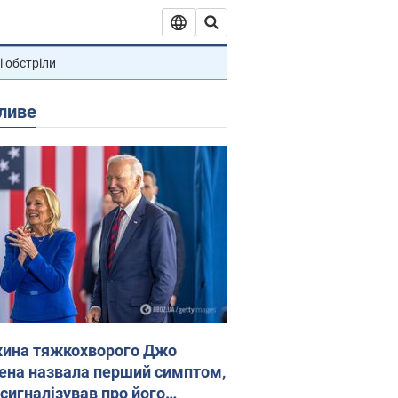
і обстріли
ливе
ина тяжкохворого Джо
ена назвала перший симптом,
 сигналізував про його