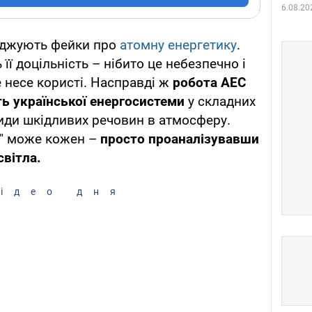
6.08.20
юджують фейки про
атомну енергетику
.
її доцільність – нібито це небезпечно і
не несе користі. Насправді ж
робота АЕС
ть української енергосистеми
у складних
киди шкідливих речовин в атмосферу.
и" може кожен –
просто проаналізувавши
вітла.
ідео дня