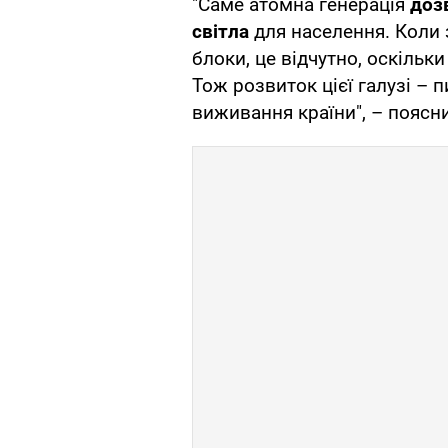
"Саме атомна генерація
доз
світла
для населення. Коли 
блоки, це відчутно, оскільк
Тож розвиток цієї галузі – 
виживання країни", – поясни