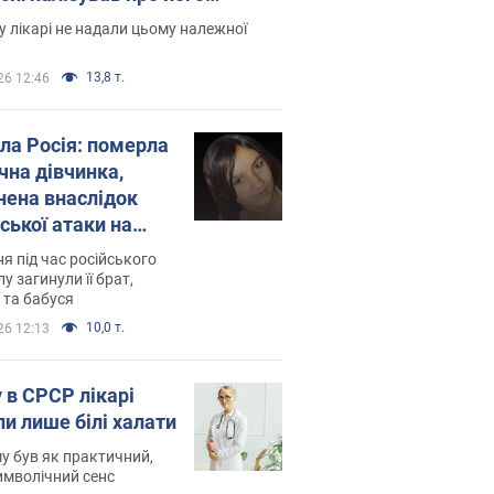
есивний" рак
 лікарі не надали цьому належної
13,8 т.
26 12:46
ила Росія: померла
чна дівчинка,
нена внаслідок
ської атаки на
ину. Фото
ня під час російського
лу загинули її брат,
 та бабуся
10,0 т.
26 12:13
 в СРСР лікарі
ли лише білі халати
у був як практичний,
символічний сенс