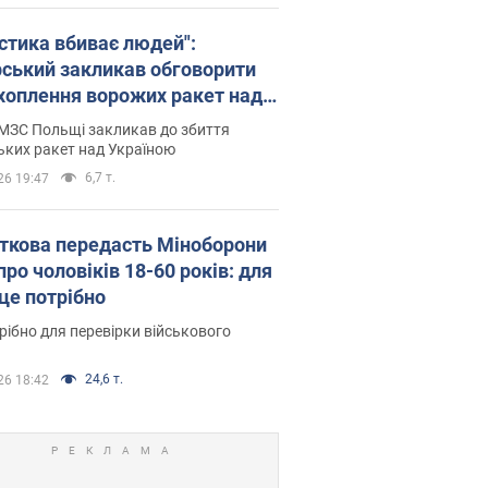
істика вбиває людей":
рський закликав обговорити
хоплення ворожих ракет над
їною
МЗС Польщі закликав до збиття
ьких ракет над Україною
6,7 т.
26 19:47
ткова передасть Міноборони
про чоловіків 18-60 років: для
 це потрібно
рібно для перевірки військового
24,6 т.
26 18:42