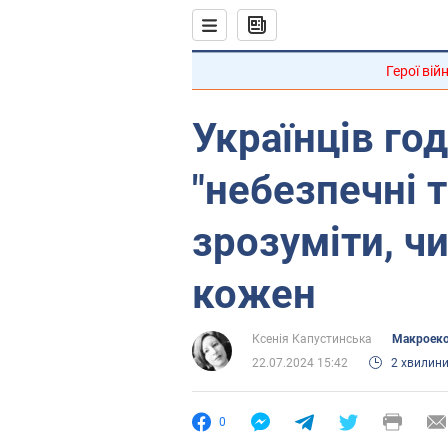
Герої вій
Українців го
"небезпечні т
зрозуміти, ч
кожен
Ксенія Капустинська
Mакроеко
22.07.2024 15:42
2 хвилин
0