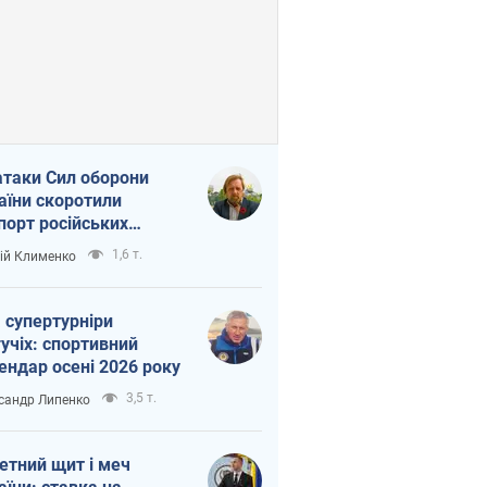
атаки Сил оборони
аїни скоротили
порт російських
топродуктів
1,6 т.
ій Клименко
 супертурніри
учіх: спортивний
ендар осені 2026 року
3,5 т.
сандр Липенко
етний щит і меч