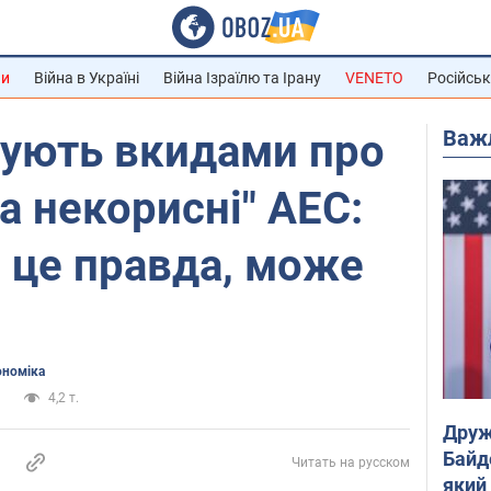
ни
Війна в Україні
Війна Ізраїлю та Ірану
VENETO
Російськ
Важ
дують вкидами про
а некорисні" АЕС:
и це правда, може
номіка
и
4,2 т.
Друж
Байд
Читать на русском
який