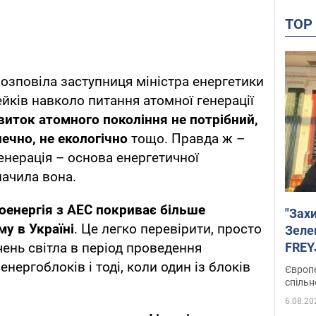
TO
озповіла заступниця міністра енергетики
ейків навколо питання атомної генерації
виток атомного покоління не потрібний,
печно, не екологічно
тощо. Правда ж –
енерація – основа енергетичної
начила вона.
оенергія з АЕС покриває більше
"Зах
у в Україні
. Це легко перевірити, просто
Зеле
FREYJ
ень світла в період проведення
підтр
нергоблоків і тоді, коли один із блоків
Європе
спільн
6.08.20