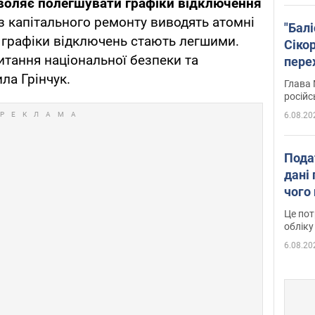
воляє полегшувати графіки відключення
з капітального ремонту виводять атомні
"Бал
и графіки відключень стають легшими.
Сіко
питання національної безпеки та
пере
Укра
ла Грінчук.
Глава 
російс
6.08.20
Пода
дані 
чого
Це пот
обліку
6.08.20