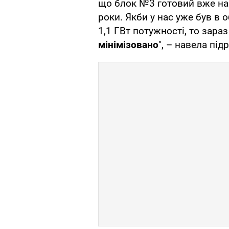
що блок №3 готовий вже на 
роки. Якби у нас уже був в 
1,1 ГВт потужності, то зара
мінімізовано
", – навела під