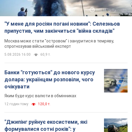
"У мене для росіян погані новини": Селезньов
припустив, чим закінчиться "війна складів"
Москва може стати "островом" і зануритися в темряву,
спрогнозував військовий експерт
5.08.2026 16:00
60,9 т.
Банки "готуються" до нового курсу
долара: українцям розповіли, чого
очікувати
Яким буде курс валюти в обмінниках
12 годин тому
120,0 т.
"Джипінг руйнує екосистеми, які
формувалися сотні років": у