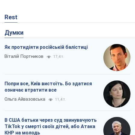
Rest
Думки
Як протидіяти російській балістиці
Віталій Портников
17,4 т.
Попри все, Київ вистоїть. Бо здатися
означає втратити все
Ольга Айвазовська
11,4 т.
В США батьки через суд звинувачують
TikTok у смерті своїх дітей, або Атака
КНР на молодь