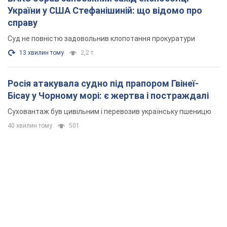
України у США Стефанішиній: що відомо про
справу
Суд не повністю задовольнив клопотання прокуратури
13 хвилин тому
2,2 т.
Росія атакувала судно під прапором Гвінеї-
Бісау у Чорному морі: є жертва і постраждалі
Суховантаж був цивільним і перевозив українську пшеницю
40 хвилин тому
501