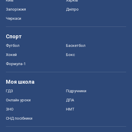
Київ
Харків
Запоріжжя
Дніпро
Черкаси
Спорт
Футбол
Баскетбол
Хокей
Бокс
Формула-1
Моя школа
ГДЗ
Підручники
Онлайн уроки
ДПА
ЗНО
НМТ
СНД посібники