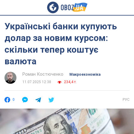
Українські банки купують
долар за новим курсом:
скільки тепер коштує
валюта
Роман Костюченко
Mакроекономіка
11.07.2025 12:38
234,4 т.
0
РУС