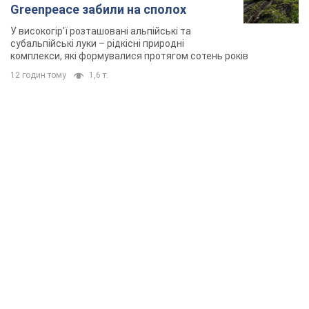
Greenpeace забили на сполох
У високогір'ї розташовані альпійські та
субальпійські луки – рідкісні природні
комплекси, які формувалися протягом сотень років
12 годин тому
1,6 т.