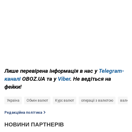
Лише перевірена інформація в нас у
Telegram-
каналі
OBOZ.UA та у
Viber
. Не ведіться на
фейки!
Україна
Обмін валют
Курс валют
операції з валютою
валютн
Редакційна політика