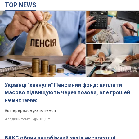
TOP NEWS
Українці "хакнули" Пенсійний фонд: виплати
масово підвищують через позови, але грошей
не вистачає
Як перераховують пенсії
4 години тому
81,8 т.
ВАКС обрав запобіжний захід експосолці