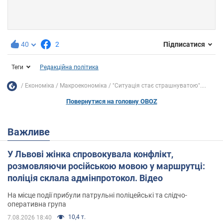
40
2
Підписатися
Теги
Редакційна політика
Економіка
Mакроекономіка
"Ситуація стає страшнуватою"....
Повернутися на головну OBOZ
Важливе
У Львові жінка спровокувала конфлікт,
розмовляючи російською мовою у маршрутці:
поліція склала адмінпротокол. Відео
На місце події прибули патрульні поліцейські та слідчо-
оперативна група
10,4 т.
7.08.2026 18:40