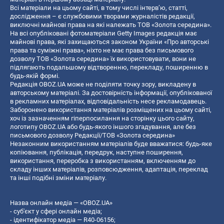
Всі матеріали на цьому сайті, в тому числі інтерв’ю, статті,
дослідження – є службовими творами журналістів редакції,
виключні майнові права на які належать ТОВ «Золота середина».
На всі опубліковані фотоматеріали Getty Images редакція має
майнові права, які захищаються законом України «Про авторські
права та суміжні права», ніхто не має права без письмового
дозволу ТОВ «Золота середина» їх використовувати, вони не
підлягають подальшому відтворенню, перекладу, поширенню в
будь-якій формі.
Редакція OBOZ.UA може не поділяти точку зору, викладену в
авторському матеріалі. За достовірність інформації, опублікованої
в рекламних матеріалах, відповідальність несе рекламодавець.
Заборонено використання матеріалів розміщених на цьому сайті,
хоч із зазначенням гіперпосилання на сторінку цього сайту,
логотипу OBOZ.UA або будь-якого іншого згадування, але без
письмового дозволу Редакції/ТОВ «Золота середина»
Незаконним використанням матеріалів буде вважатися: будь-яке
копiювання, публiкацiя, передрук, наступне поширення,
використання, переробка з використанням, включенням до
складу інших матеріалів, розповсюдження, адаптація, переклад
та інші подібні зміни матеріалу.
Назва онлайн медіа — «OBOZ.UA»
- суб'єкт у сфері онлайн медіа;
- ідентифікатор медіа — R40-06156;