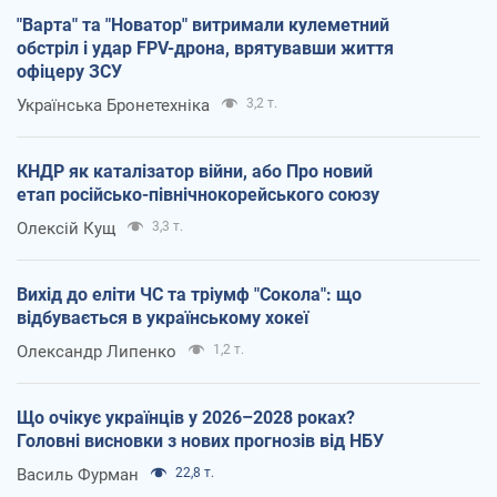
"Варта" та "Новатор" витримали кулеметний
обстріл і удар FPV-дрона, врятувавши життя
офіцеру ЗСУ
Українська Бронетехніка
3,2 т.
КНДР як каталізатор війни, або Про новий
етап російсько-північнокорейського союзу
Олексій Кущ
3,3 т.
Вихід до еліти ЧС та тріумф "Сокола": що
відбувається в українському хокеї
Олександр Липенко
1,2 т.
Що очікує українців у 2026–2028 роках?
Головні висновки з нових прогнозів від НБУ
Василь Фурман
22,8 т.