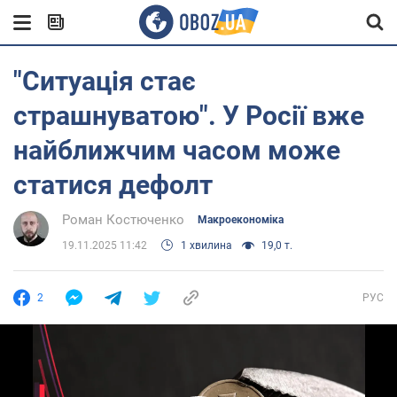
"Ситуація стає
страшнуватою". У Росії вже
найближчим часом може
статися дефолт
Роман Костюченко
Mакроекономіка
19.11.2025 11:42
1 хвилина
19,0 т.
2
РУС