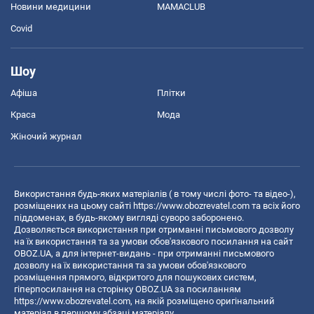
Новини медицини
MAMACLUB
Covid
Шоу
Афіша
Плітки
Краса
Мода
Жіночий журнал
Використання будь-яких матеріалів ( в тому числі фото- та відео-),
розміщених на цьому сайті
https://www.obozrevatel.com
та всіх його
піддоменах, в будь-якому вигляді суворо заборонено.
Дозволяється використання при отриманні письмового дозволу
на їх використання та за умови обов'язкового посилання на сайт
OBOZ.UA, а для інтернет-видань - при отриманні письмового
дозволу на їх використання та за умови обов'язкового
розміщення прямого, відкритого для пошукових систем,
гіперпосилання на сторінку OBOZ.UA за посиланням
https://www.obozrevatel.com
, на якій розміщено оригінальний
матеріал в першому абзаці матеріалу.