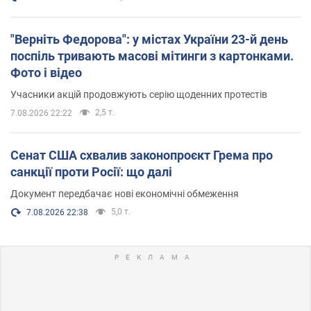
"Верніть Федорова": у містах України 23-й день
поспіль тривають масові мітинги з картонками.
Фото і відео
Учасники акцій продовжують серію щоденних протестів
2,5 т.
7.08.2026 22:22
Сенат США схвалив законопроєкт Грема про
санкції проти Росії: що далі
Документ передбачає нові економічні обмеження
5,0 т.
7.08.2026 22:38