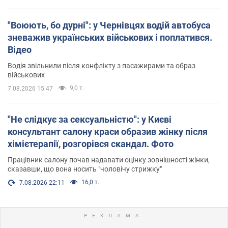
"Воюють, бо дурні": у Чернівцях водій автобуса
зневажив українських військових і поплатився.
Відео
Водія звільнили після конфлікту з пасажирами та образ
військових
9,0 т.
7.08.2026 15:47
"Не слідкує за сексуальністю": у Києві
консультант салону краси образив жінку після
хімієтерапії, розгорівся скандал. Фото
Працівник салону почав надавати оцінку зовнішності жінки,
сказавши, що вона носить "чоловічу стрижку"
16,0 т.
7.08.2026 22:11