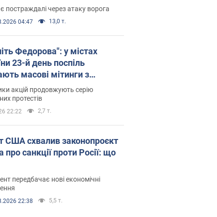
є постраждалі через атаку ворога
13,0 т.
8.2026 04:47
іть Федорова": у містах
ни 23-й день поспіль
ають масові мітинги з
онками. Фото і відео
ики акцій продовжують серію
их протестів
2,7 т.
26 22:22
т США схвалив законопроєкт
 про санкції проти Росії: що
нт передбачає нові економічні
ення
5,5 т.
8.2026 22:38