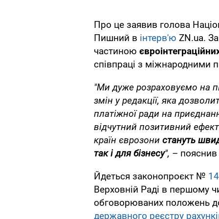
Про це заявив голова Націо
Пишний в
інтерв'ю
ZN.ua. За
частиною
євроінтеграційних
співпраці з міжнародними 
"Ми дуже розраховуємо на 
змін у редакції, яка дозволи
платіжної ради на приєднан
відчутний позитивний ефект:
країн єврозони
стануть шви
так і для бізнесу
",
– пояснив
Йдеться законопроєкт №
14
Верховній Раді в першому чи
обговорюваних положень до
державного реєстру рахункі