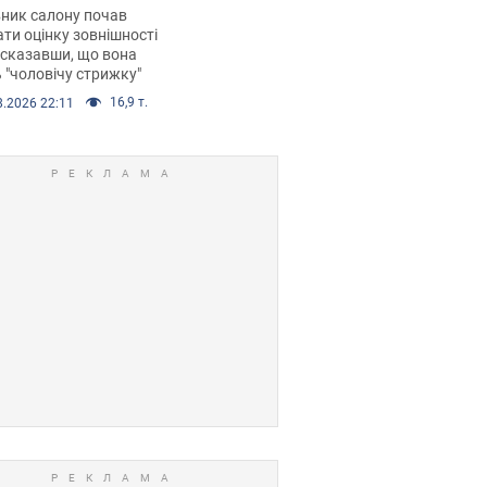
 хімієтерапії,
ник салону почав
орівся скандал.
ти оцінку зовнішності
 сказавши, що вона
 "чоловічу стрижку"
16,9 т.
8.2026 22:11