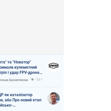
рта" та "Новатор"
римали кулеметний
тріл і удар FPV-дрона,
тувавши життя
3,3 т.
їнська Бронетехніка
церу ЗСУ
Р як каталізатор
ни, або Про новий етап
ійсько-
нічнокорейського