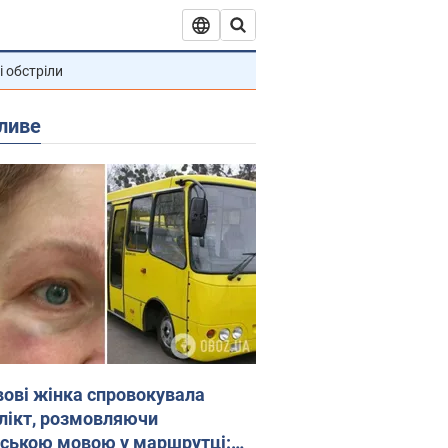
і обстріли
ливе
вові жінка спровокувала
лікт, розмовляючи
йською мовою у маршрутці: