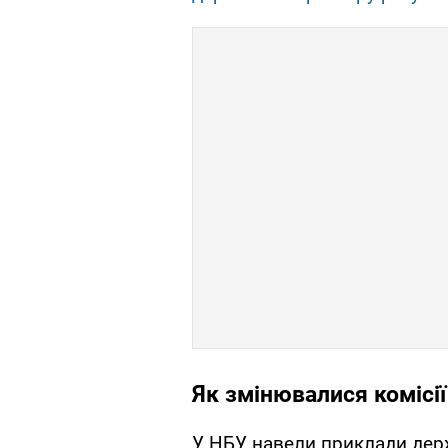
Як змінювалися комісії
У НБУ навели приклади дер