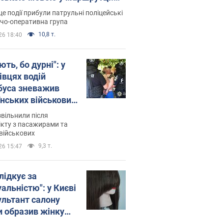
ція склала адмінпротокол.
це події прибули патрульні поліцейські
о
дчо-оперативна група
10,8 т.
26 18:40
ть, бо дурні": у
івцях водій
буса зневажив
їнських військових
латився. Відео
звільнили після
кту з пасажирами та
військових
9,3 т.
26 15:47
лідкує за
альністю": у Києві
ультант салону
и образив жінку