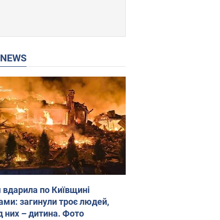
P NEWS
я вдарила по Київщині
ами: загинули троє людей,
д них – дитина. Фото