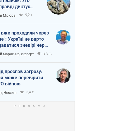
а планом: хто
правді диктує
п війни
9,2 т.
ій Місюра
 вже проходили через
ше": Україні не варто
даватися зневірі через
етний терор
8,5 т.
ій Марченко, експерт
ід проспав загрозу:
ія може перевірити
О війною
3,4 т.
ід Невзлін