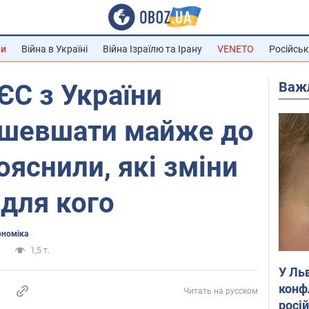
ни
Війна в Україні
Війна Ізраїлю та Ірану
VENETO
Російськ
Важ
ЄС з України
шевшати майже до
ояснили, які зміни
 для кого
номіка
и
1,5 т.
У Ль
конф
Читать на русском
росі