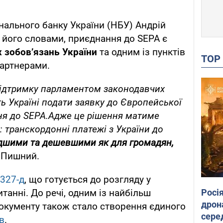
нального банку України (НБУ) Андрій
 його словами, приєднання до SEPA є
 зобов’язань України
та одним із пунктів
TO
партнерами.
підтримку парламентом законодавчих
ть Україні подати заявку до Європейської
ня до SEPA.Адже це рішення матиме
 транскордонні платежі з України до
дшими та дешевшими як для громадян,
 Пишний.
327-д
, що готується до розгляду у
Росі
танні. До речі, одним із найбільш
дрон
кументу також стало створення єдиного
сере
в
.