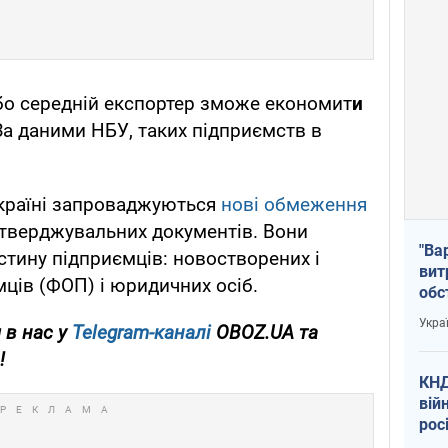
бо середній експортер зможе економит
и
 За даними НБУ, таких підприємств в
Україні запроваджуються
нові обмеження
тверджувальних документів. Вони
"Ва
астину підприємців: новостворених і
вит
мців (ФОП) і юридичних осіб.
обс
вря
Укра
 в нас у
Telegram-каналі
OBOZ.UA та
офі
!
КНД
вій
рос
пів