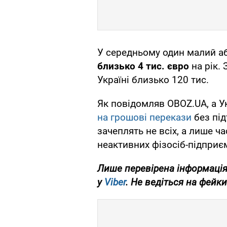
У середньому один малий а
близько 4 тис. євро
на рік.
Україні близько 120 тис.
Як повідомляв OBOZ.UA, а 
на грошові перекази
без під
зачеплять не всіх, а лише ч
неактивних фізосіб-підприє
Лише перевірена інформація
у
Viber
. Не ведіться на фейки