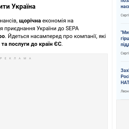
поз
ити Україна
нас
тем
Серг
нансів,
щорічна
економія на
я приєднання України до SEPA
"Ми
ро
. Йдеться насамперед про компанії, які
гір
та послуги до країн ЄС
.
під
рак
Серг
Зах
Рос
НАТ
Леон