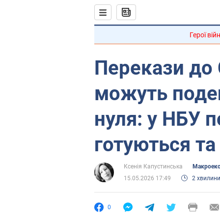
Герої вій
Перекази до 
можуть поде
нуля: у НБУ п
готуються та
Ксенія Капустинська
Mакроеко
15.05.2026 17:49
2 хвилин
0