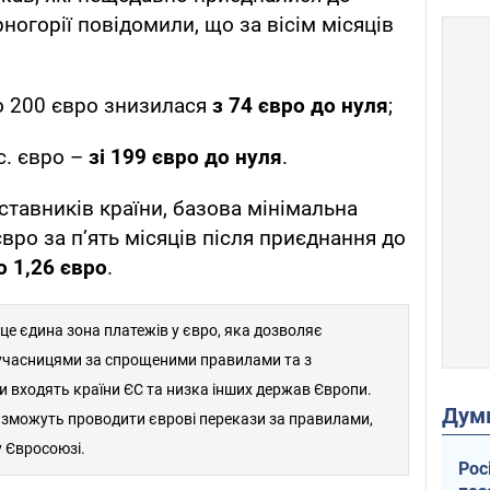
ногорії повідомили, що за вісім місяців
до 200 євро знизилася
з 74 євро до нуля
;
с. євро –
зі 199 євро до нуля
.
ставників країни, базова мінімальна
євро за п’ять місяців після приєднання до
о 1,26 євро
.
це єдина зона платежів у євро, яка дозволяє
учасницями за спрощеними правилами та з
и входять країни ЄС та низка інших держав Європи.
Дум
 зможуть проводити єврові перекази за правилами,
у Євросоюзі.
Рос