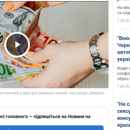
полі
На міс
Віде
та слі
7.08.20
"Воюю
Черн
авто
Play Video
укра
і поп
Водія 
конфлі
образ 
7.08.20
"Не с
сексу
сі головного — підпишіться на Новини на
конс
крас