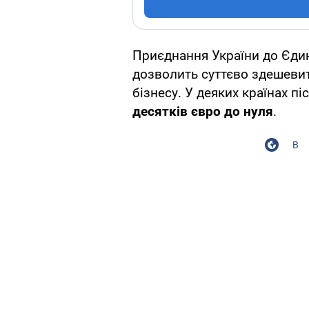
Приєднання України до
Єдин
дозволить суттєво здешеви
бізнесу. У деяких країнах п
десятків євро до нуля
.
В