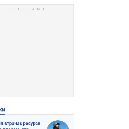
ки
ія втрачає ресурси