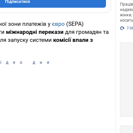
після
Підписатися
Праців
розг
надава
жінки,
Фото
носить
ої зони платежів у
євро
(SEPA)
7.0
ти
міжнародні перекази
для громадян та
ісля запуску системи
комісії впали з
ідео дня