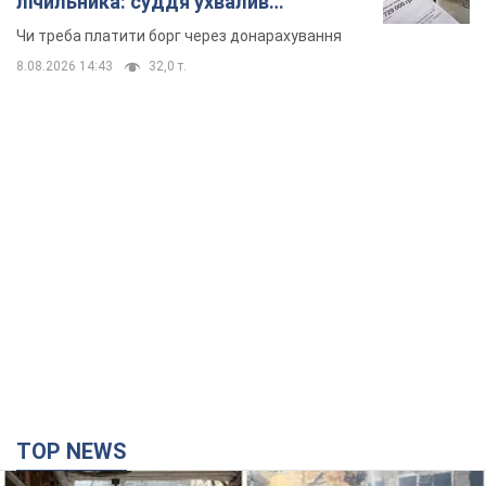
лічильника: суддя ухвалив
неочікуване рішення
Чи треба платити борг через донарахування
8.08.2026 14:43
32,0 т.
TOP NEWS