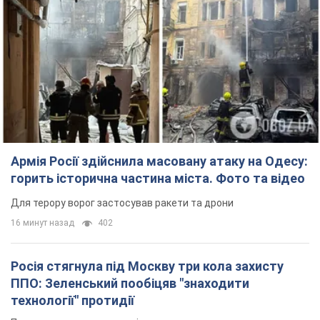
Армія Росії здійснила масовану атаку на Одесу:
горить історична частина міста. Фото та відео
Для терору ворог застосував ракети та дрони
16 минут назад
402
Росія стягнула під Москву три кола захисту
ППО: Зеленський пообіцяв "знаходити
технології" протидії