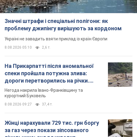
Значні штрафи і спеціальні полігони: як
проблему джипінгу вирішують за кордоном
Україні не завадить взяти приклад із країн Європи
8.08.2026 05:10
2,6 т.
На Прикарпатті після аномальної
спеки пройшла потужна злива:
дороги перетворились на річки.
Відео
Негода накрила Івано-Франківщину та
курортний Буковель
8.08.2026 09:27
37,4 т.
Жінці нарахували 729 тис. грн боргу
за газ через покази зіпсованого