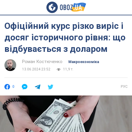
Офіційний курс різко виріс і
досяг історичного рівня: що
відбувається з доларом
Роман Костюченко
Mакроекономіка
13.06.2024 23:52
11,9 т.
0
РУС