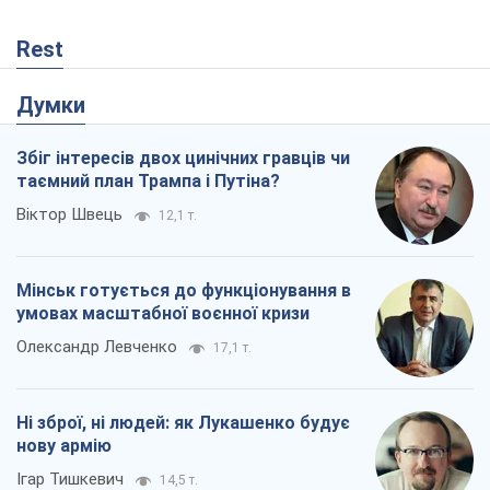
Rest
Думки
Збіг інтересів двох цинічних гравців чи
таємний план Трампа і Путіна?
Віктор Швець
12,1 т.
Мінськ готується до функціонування в
умовах масштабної воєнної кризи
Олександр Левченко
17,1 т.
Ні зброї, ні людей: як Лукашенко будує
нову армію
Ігар Тишкевич
14,5 т.