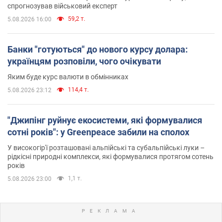
спрогнозував військовий експерт
59,2 т.
5.08.2026 16:00
Банки "готуються" до нового курсу долара:
українцям розповіли, чого очікувати
Яким буде курс валюти в обмінниках
114,4 т.
5.08.2026 23:12
"Джипінг руйнує екосистеми, які формувалися
сотні років": у Greenpeace забили на сполох
У високогір'ї розташовані альпійські та субальпійські луки –
рідкісні природні комплекси, які формувалися протягом сотень
років
1,1 т.
5.08.2026 23:00