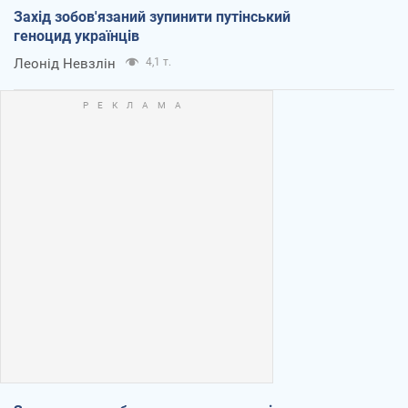
Захід зобов'язаний зупинити путінський
геноцид українців
Леонід Невзлін
4,1 т.