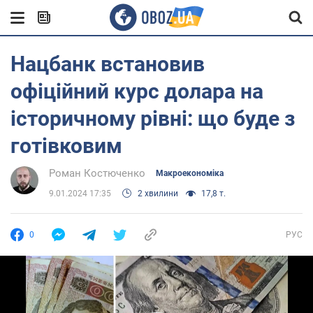
Нацбанк встановив
офіційний курс долара на
історичному рівні: що буде з
готівковим
Роман Костюченко
Mакроекономіка
9.01.2024 17:35
2 хвилини
17,8 т.
0
РУС