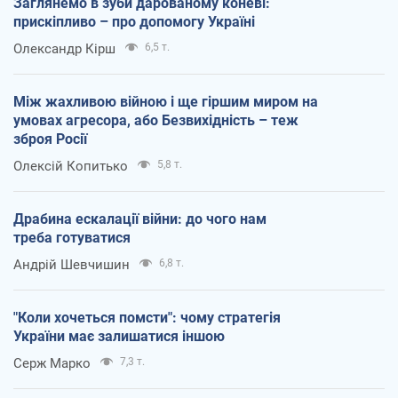
Заглянемо в зуби дарованому коневі:
прискіпливо – про допомогу Україні
Олександр Кірш
6,5 т.
Між жахливою війною і ще гіршим миром на
умовах агресора, або Безвихідність – теж
зброя Росії
Олексій Копитько
5,8 т.
Драбина ескалації війни: до чого нам
треба готуватися
Андрій Шевчишин
6,8 т.
"Коли хочеться помсти": чому стратегія
України має залишатися іншою
Серж Марко
7,3 т.