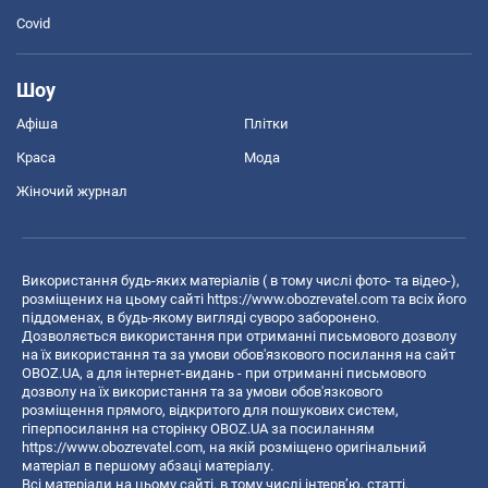
Covid
Шоу
Афіша
Плітки
Краса
Мода
Жіночий журнал
Використання будь-яких матеріалів ( в тому числі фото- та відео-),
розміщених на цьому сайті
https://www.obozrevatel.com
та всіх його
піддоменах, в будь-якому вигляді суворо заборонено.
Дозволяється використання при отриманні письмового дозволу
на їх використання та за умови обов'язкового посилання на сайт
OBOZ.UA, а для інтернет-видань - при отриманні письмового
дозволу на їх використання та за умови обов'язкового
розміщення прямого, відкритого для пошукових систем,
гіперпосилання на сторінку OBOZ.UA за посиланням
https://www.obozrevatel.com
, на якій розміщено оригінальний
матеріал в першому абзаці матеріалу.
Всі матеріали на цьому сайті, в тому числі інтерв’ю, статті,