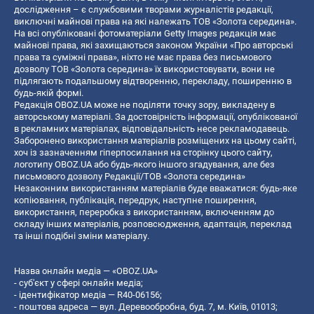
дослідження – є службовими творами журналістів редакції,
виключні майнові права на які належать ТОВ «Золота середина».
На всі опубліковані фотоматеріали Getty Images редакція має
майнові права, які захищаються законом України «Про авторські
права та суміжні права», ніхто не має права без письмового
дозволу ТОВ «Золота середина» їх використовувати, вони не
підлягають подальшому відтворенню, перекладу, поширенню в
будь-якій формі.
Редакція OBOZ.UA може не поділяти точку зору, викладену в
авторському матеріалі. За достовірність інформації, опублікованої
в рекламних матеріалах, відповідальність несе рекламодавець.
Заборонено використання матеріалів розміщених на цьому сайті,
хоч із зазначенням гіперпосилання на сторінку цього сайту,
логотипу OBOZ.UA або будь-якого іншого згадування, але без
письмового дозволу Редакції/ТОВ «Золота середина»
Незаконним використанням матеріалів буде вважатися: будь-яке
копiювання, публiкацiя, передрук, наступне поширення,
використання, переробка з використанням, включенням до
складу інших матеріалів, розповсюдження, адаптація, переклад
та інші подібні зміни матеріалу.
Назва онлайн медіа — «OBOZ.UA»
- суб'єкт у сфері онлайн медіа;
- ідентифікатор медіа — R40-06156;
- поштова адреса — вул. Деревообробна, буд. 7, м. Київ, 01013;