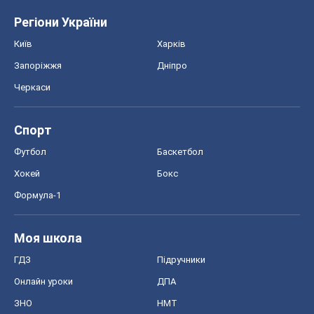
Регіони України
Київ
Харків
Запоріжжя
Дніпро
Черкаси
Спорт
Футбол
Баскетбол
Хокей
Бокс
Формула-1
Моя школа
ГДЗ
Підручники
Онлайн уроки
ДПА
ЗНО
НМТ