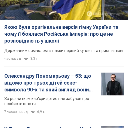
Якою була оригінальна версія гімну України та
чому її боялася Російська імперія: про це не
розповідають у школі
Державним символом є тільки перший куплет та приспів пісні
час назад
3,3 т.
Олександру Пономарьову – 53: що
відомо про трьох дітей секс-
символа 90-х та який вигляд вони
мають
За розвитком кар'єри артист не забував про
особисте щастя
7 часов назад
6,9 т.