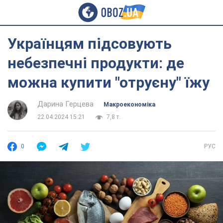
Українцям підсовують
небезпечні продукти: де
можна купити "отруєну" їжу
Дарина Герцева
Mакроекономіка
22.04.2024 15:21
7,8 т.
0
РУС