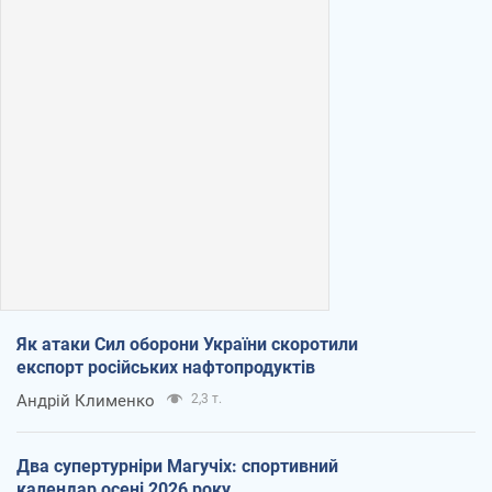
Як атаки Сил оборони України скоротили
експорт російських нафтопродуктів
Андрій Клименко
2,3 т.
Два супертурніри Магучіх: спортивний
календар осені 2026 року