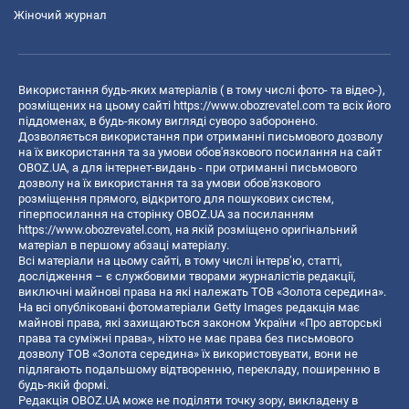
Жіночий журнал
Використання будь-яких матеріалів ( в тому числі фото- та відео-),
розміщених на цьому сайті
https://www.obozrevatel.com
та всіх його
піддоменах, в будь-якому вигляді суворо заборонено.
Дозволяється використання при отриманні письмового дозволу
на їх використання та за умови обов'язкового посилання на сайт
OBOZ.UA, а для інтернет-видань - при отриманні письмового
дозволу на їх використання та за умови обов'язкового
розміщення прямого, відкритого для пошукових систем,
гіперпосилання на сторінку OBOZ.UA за посиланням
https://www.obozrevatel.com
, на якій розміщено оригінальний
матеріал в першому абзаці матеріалу.
Всі матеріали на цьому сайті, в тому числі інтерв’ю, статті,
дослідження – є службовими творами журналістів редакції,
виключні майнові права на які належать ТОВ «Золота середина».
На всі опубліковані фотоматеріали Getty Images редакція має
майнові права, які захищаються законом України «Про авторські
права та суміжні права», ніхто не має права без письмового
дозволу ТОВ «Золота середина» їх використовувати, вони не
підлягають подальшому відтворенню, перекладу, поширенню в
будь-якій формі.
Редакція OBOZ.UA може не поділяти точку зору, викладену в