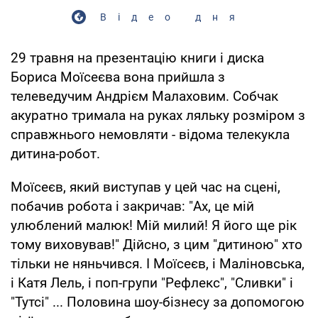
Відео дня
29 травня на презентацію книги і диска
Бориса Моїсеєва вона прийшла з
телеведучим Андрієм Малаховим. Собчак
акуратно тримала на руках ляльку розміром з
справжнього немовляти - відома телекукла
дитина-робот.
Моїсеєв, який виступав у цей час на сцені,
побачив робота і закричав: "Ах, це мій
улюблений малюк! Мій милий! Я його ще рік
тому виховував!" Дійсно, з цим "дитиною" хто
тільки не няньчився. І Моїсеєв, і Маліновська,
і Катя Лель, і поп-групи "Рефлекс", "Сливки" і
"Тутсі" ... Половина шоу-бізнесу за допомогою