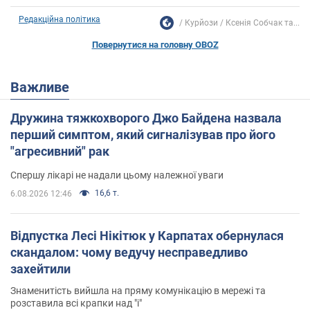
Редакційна політика
Курйози
Ксенія Собчак та...
Повернутися на головну OBOZ
Важливе
Дружина тяжкохворого Джо Байдена назвала
перший симптом, який сигналізував про його
"агресивний" рак
Спершу лікарі не надали цьому належної уваги
16,6 т.
6.08.2026 12:46
Відпустка Лесі Нікітюк у Карпатах обернулася
скандалом: чому ведучу несправедливо
захейтили
Знаменитість вийшла на пряму комунікацію в мережі та
розставила всі крапки над "і"