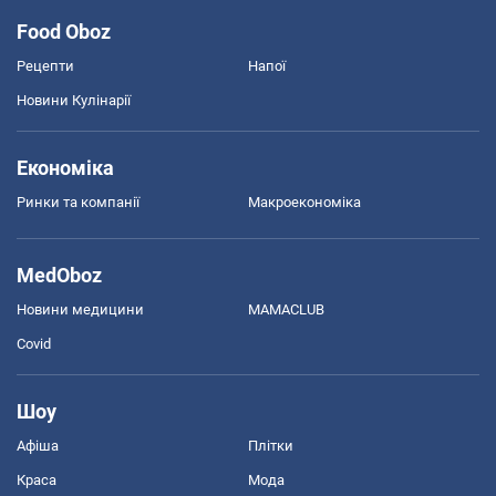
Food Oboz
Рецепти
Напої
Новини Кулінарії
Економіка
Ринки та компанії
Макроекономіка
MedOboz
Новини медицини
MAMACLUB
Covid
Шоу
Афіша
Плітки
Краса
Мода