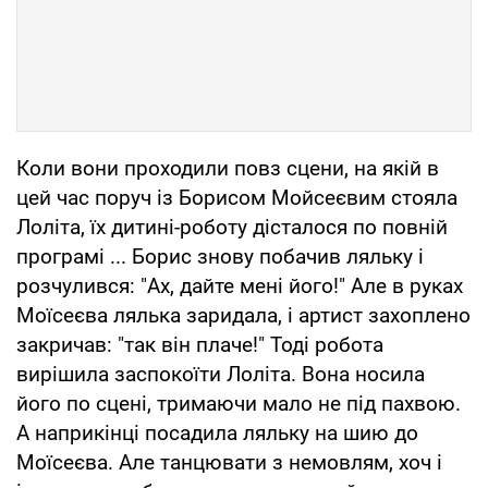
Коли вони проходили повз сцени, на якій в
цей час поруч із Борисом Мойсеєвим стояла
Лоліта, їх дитині-роботу дісталося по повній
програмі ... Борис знову побачив ляльку і
розчулився: "Ах, дайте мені його!" Але в руках
Моїсеєва лялька заридала, і артист захоплено
закричав: "так він плаче!" Тоді робота
вирішила заспокоїти Лоліта. Вона носила
його по сцені, тримаючи мало не під пахвою.
А наприкінці посадила ляльку на шию до
Моїсеєва. Але танцювати з немовлям, хоч і