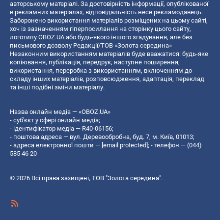
авторському матеріалі. За достовірність інформації, опублікованої
в рекламних матеріалах, відповідальність несе рекламодавець.
Заборонено використання матеріалів розміщених на цьому сайті,
хоч із зазначенням гіперпосилання на сторінку цього сайту,
логотипу OBOZ.UA або будь-якого іншого згадування, але без
письмового дозволу Редакції/ТОВ «Золота середина»
Незаконним використанням матеріалів буде вважатися: будь-яке
копiювання, публiкацiя, передрук, наступне поширення,
використання, переробка з використанням, включенням до
складу інших матеріалів, розповсюдження, адаптація, переклад
та інші подібні зміни матеріалу.
Назва онлайн медіа — «OBOZ.UA»
- суб'єкт у сфері онлайн медіа;
- ідентифікатор медіа — R40-06156;
- поштова адреса — вул. Деревообробна, буд. 7, м. Київ, 01013;
- адреса електронної пошти —
[email protected]
; - телефон — (044)
585 46 20
© 2026 Всі права захищені, ТОВ "Золота середина".