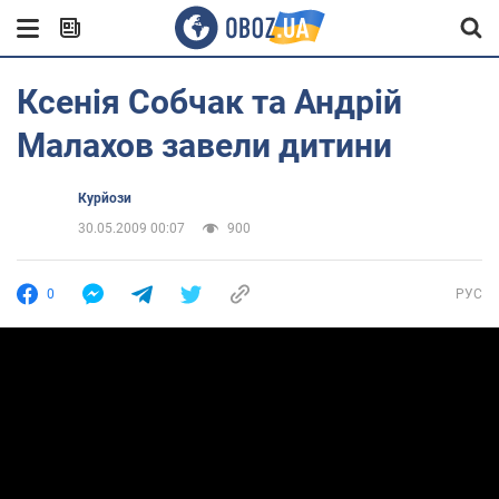
Ксенія Собчак та Андрій
Малахов завели дитини
Курйози
30.05.2009 00:07
900
0
РУС