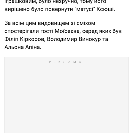
іграшковим, було незручно, тому його
вирішено було повернути "матусі" Ксюші.
За всім цим видовищем зі сміхом
спостерігали гості Моїсеєва, серед яких був
Філіп Кіркоров, Володимир Винокур та
Альона Апіна.