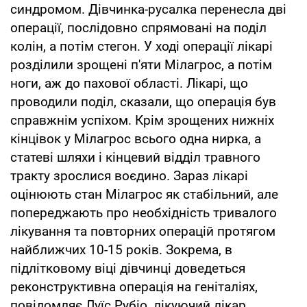
синдромом. Дівчинка-русалка перенесла дві
операції, послідовно спрямовані на поділ
колін, а потім стегон. У ході операції лікарі
розділили зрощені п'яти Мілагрос, а потім
ноги, аж до пахової області. Лікарі, що
проводили поділ, сказали, що операція був
справжнім успіхом. Крім зрощених нижніх
кінцівок у Мілагрос всього одна нирка, а
статеві шляхи і кінцевий відділ травного
тракту зрослися воєдино. Зараз лікарі
оцінюють стан Мілагрос як стабільний, але
попереджають про необхідність тривалого
лікування та повторних операцій протягом
найближчих 10-15 років. Зокрема, в
підлітковому віці дівчинці доведеться
реконструктивна операція на геніталіях,
повідомляє Луїс Рубіо, лікуючий лікар