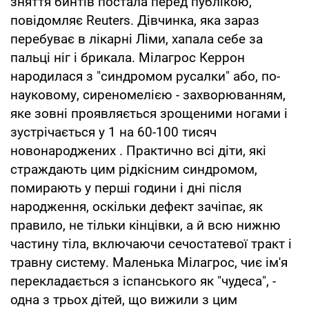
зняття бинтів постала перед публікою,
повідомляє Reuters. Дівчинка, яка зараз
перебуває в лікарні Ліми, хапала себе за
пальці ніг і брикала. Мілагрос Керрон
народилася з "синдромом русалки" або, по-
науковому, сиреномелією - захворюванням,
яке зовні проявляється зрощеними ногами і
зустрічається у 1 на 60-100 тисяч
новонароджених . Практично всі діти, які
страждають цим рідкісним синдромом,
помирають у перші години і дні після
народження, оскільки дефект зачіпає, як
правило, не тільки кінцівки, а й всю нижню
частину тіла, включаючи сечостатевої тракт і
травну систему. Маленька Мілагрос, чиє ім'я
перекладається з іспанського як "чудеса", -
одна з трьох дітей, що вижили з цим