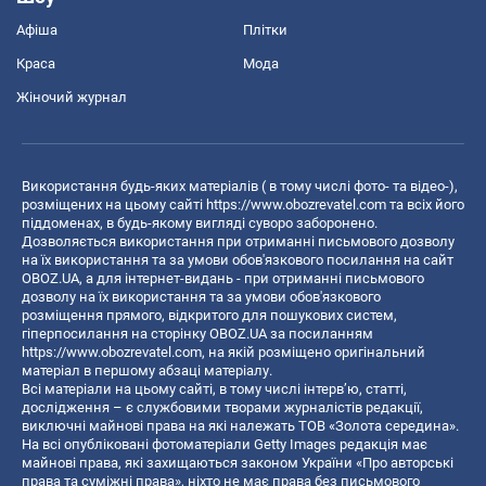
Афіша
Плітки
Краса
Мода
Жіночий журнал
Використання будь-яких матеріалів ( в тому числі фото- та відео-),
розміщених на цьому сайті
https://www.obozrevatel.com
та всіх його
піддоменах, в будь-якому вигляді суворо заборонено.
Дозволяється використання при отриманні письмового дозволу
на їх використання та за умови обов'язкового посилання на сайт
OBOZ.UA, а для інтернет-видань - при отриманні письмового
дозволу на їх використання та за умови обов'язкового
розміщення прямого, відкритого для пошукових систем,
гіперпосилання на сторінку OBOZ.UA за посиланням
https://www.obozrevatel.com
, на якій розміщено оригінальний
матеріал в першому абзаці матеріалу.
Всі матеріали на цьому сайті, в тому числі інтерв’ю, статті,
дослідження – є службовими творами журналістів редакції,
виключні майнові права на які належать ТОВ «Золота середина».
На всі опубліковані фотоматеріали Getty Images редакція має
майнові права, які захищаються законом України «Про авторські
права та суміжні права», ніхто не має права без письмового