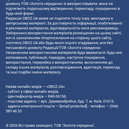
дозволу ТОВ «Золота середина» їх використовувати, вони не
підлягають подальшому відтворенню, перекладу, поширенню в
будь-якій формі.
Редакція OBOZ.UA може не поділяти точку зору, викладену в
авторському матеріалі. За достовірність інформації, опублікованої
в рекламних матеріалах, відповідальність несе рекламодавець.
Заборонено використання матеріалів розміщених на цьому сайті,
хоч із зазначенням гіперпосилання на сторінку цього сайту,
логотипу OBOZ.UA або будь-якого іншого згадування, але без
письмового дозволу Редакції/ТОВ «Золота середина»
Незаконним використанням матеріалів буде вважатися: будь-яке
копiювання, публiкацiя, передрук, наступне поширення,
використання, переробка з використанням, включенням до
складу інших матеріалів, розповсюдження, адаптація, переклад
та інші подібні зміни матеріалу.
Назва онлайн медіа — «OBOZ.UA»
- суб'єкт у сфері онлайн медіа;
- ідентифікатор медіа — R40-06156;
- поштова адреса — вул. Деревообробна, буд. 7, м. Київ, 01013;
- адреса електронної пошти —
[email protected]
; - телефон — (044)
585 46 20
© 2026 Всі права захищені, ТОВ "Золота середина".