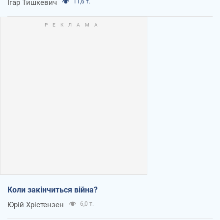
Ігар Тишкевич
11,6 т.
Коли закінчиться війна?
Юрій Хрістензен
6,0 т.