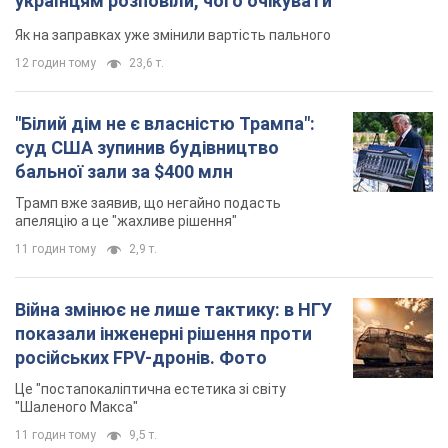
українцям розповіли, чого очікувати
Як на заправках уже змінили вартість пального
12 годин тому
23,6 т.
"Білий дім не є власністю Трампа":
суд США зупинив будівництво
бальної зали за $400 млн
Трамп вже заявив, що негайно подасть
апеляцію а це "жахливе рішення"
11 годин тому
2,9 т.
Війна змінює не лише тактику: в НГУ
показали інженерні рішення проти
російських FPV-дронів. Фото
Це "постапокаліптична естетика зі світу
"Шаленого Макса"
11 годин тому
9,5 т.