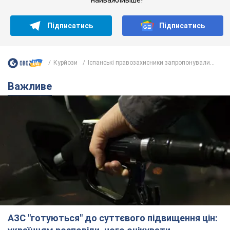
Підписатись
Підписатись
Курйози
Іспанські правозахисники запропонували...
Важливе
АЗС "готуються" до суттєвого підвищення цін: