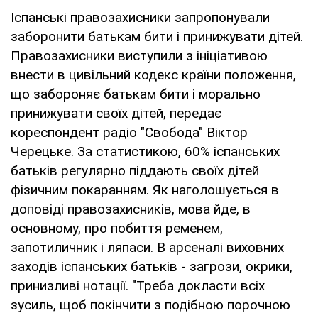
Іспанські правозахисники запропонували
заборонити батькам бити і принижувати дітей.
Правозахисники виступили з ініціативою
внести в цивільний кодекс країни положення,
що забороняє батькам бити і морально
принижувати своїх дітей, передає
кореспондент радіо "Свобода" Віктор
Черецьке. За статистикою, 60% іспанських
батьків регулярно піддають своїх дітей
фізичним покаранням. Як наголошується в
доповіді правозахисників, мова йде, в
основному, про побиття ременем,
запотиличник і ляпаси. В арсеналі виховних
заходів іспанських батьків - загрози, окрики,
принизливі нотації. "Треба докласти всіх
зусиль, щоб покінчити з подібною порочною