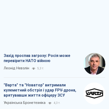
Захід проспав загрозу: Росія може
перевірити НАТО війною
Леонід Невзлін
5,3 т.
"Варта" та "Новатор" витримали
кулеметний обстріл і удар FPV-дрона,
врятувавши життя офіцеру ЗСУ
Українська Бронетехніка
4,3 т.