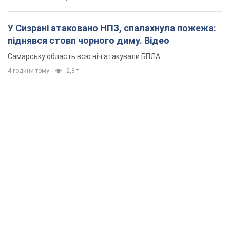
У Сизрані атаковано НПЗ, спалахнула пожежа:
піднявся стовп чорного диму. Відео
Самарську область всю ніч атакували БПЛА
4 години тому
2,8 т.