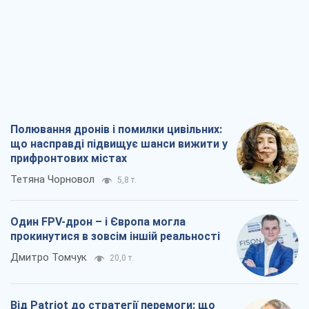
Полювання дронів і помилки цивільних:
що насправді підвищує шанси вижити у
прифронтових містах
Тетяна Чорновол
5,8 т.
Один FPV-дрон – і Європа могла
прокинутися в зовсім іншій реальності
Дмитро Томчук
20,0 т.
Від Patriot до стратегії перемоги: що