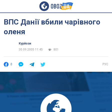
ВПС Данії вбили чарівного
оленя
Курйози
30.09.2005 11:45
801
0
РУС