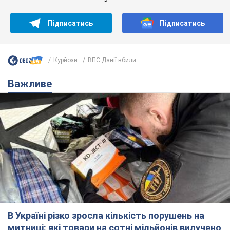
Підписатись
Підписатись
Курйози
ВПС Данії вбили...
Важливе
В Україні різко зросла кількість порушень на
митниці: які товари на сотні мільйонів вилучено