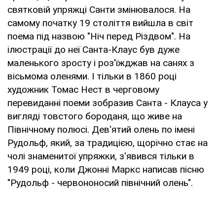
святковій упряжці Санти змінювалося. На
самому початку 19 століття вийшла в світ
поема під назвою "Ніч перед Різдвом". На
ілюстрації до неї Санта-Клаус був дуже
маленького зросту і роз'їжджав на санях з
вісьмома оленями. І тільки в 1860 році
художник Томас Нест в черговому
перевиданні поеми зобразив Санта - Клауса у
вигляді товстого бороданя, що живе на
Північному полюсі. Дев'ятий олень по імені
Рудольф, який, за традицією, щорічно стає на
чолі знаменитої упряжки, з'явився тільки в
1949 році, коли Джонні Маркс написав пісню
"Рудольф - червононосий північний олень".