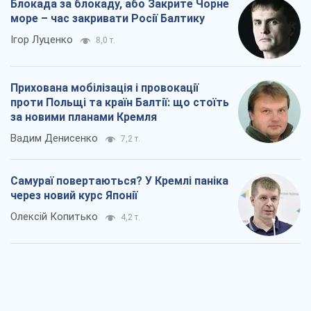
Блокада за блокаду, або Закрите Чорне
море – час закривати Росії Балтику
Ігор Луценко
8,0 т.
Прихована мобілізація і провокації
проти Польщі та країн Балтії: що стоїть
за новими планами Кремля
Вадим Денисенко
7,2 т.
Самураї повертаються? У Кремлі паніка
через новий курс Японії
Олексій Копитько
4,2 т.