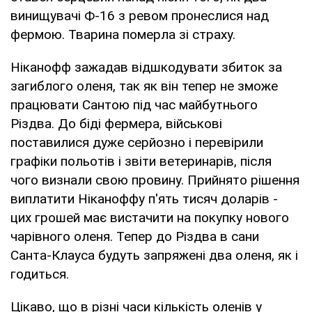
винищувачі Ф-16 з ревом пронеслися над
фермою. Тварина померла зі страху.
Ніканофф зажадав відшкодувати збиток за
загиблого оленя, так як він тепер не зможе
працювати Сантою під час майбутнього
Різдва. До біді фермера, військові
поставилися дуже серйозно і перевірили
графіки польотів і звіти ветеринарів, після
чого визнали свою провину. Прийнято рішення
виплатити Ніканоффу п'ять тисяч доларів -
цих грошей має вистачити на покупку нового
чарівного оленя. Тепер до Різдва в сани
Санта-Клауса будуть запряжені два оленя, як і
годиться.
Цікаво, що в різні часи кількість оленів у