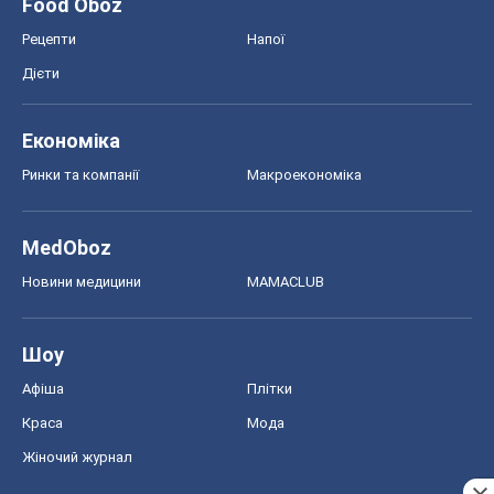
Food Oboz
Рецепти
Напої
Дієти
Економіка
Ринки та компанії
Макроекономіка
MedOboz
Новини медицини
MAMACLUB
Шоу
Афіша
Плітки
Краса
Мода
Жіночий журнал