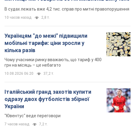
В судах лежать вже 4,2 тис. справ про митні правопорушення
10 часов назад
2,8 т.
Українцям "до межі" підвищили
мобільні тарифи: ціни зросли у
кілька разів
Чому учасники ринку вважають, що тариф у 400
грн на місяць – це небагато
10.08.2026 06:20
37,2 т.
Італійський гранд захотів купити
одразу двох футболістів збірної
України
"Ювентус" веде переговори
7 часов назад
7,2 т.