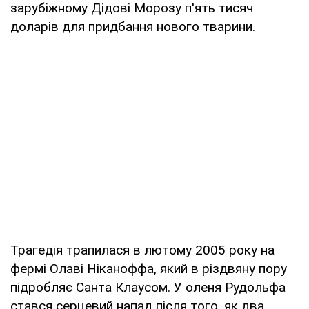
зарубіжному Дідові Морозу п'ять тисяч
доларів для придбання нового тварини.
Трагедія трапилася в лютому 2005 року на
фермі Олаві Ніканоффа, який в різдвяну пору
підробляє Санта Клаусом. У оленя Рудольфа
стався серцевий напад після того, як два