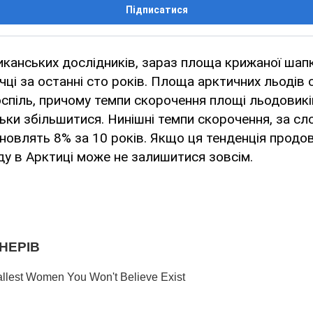
Підписатися
канських дослідників, зараз площа крижаної шапк
чці за останні сто років. Площа арктичних льодів
оспіль, причому темпи скорочення площі льодовикі
ьки збільшитися. Нинішні темпи скорочення, за с
ановлять 8% за 10 років. Якщо ця тенденція продо
ду в Арктиці може не залишитися зовсім.