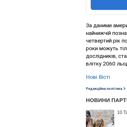
За даними амери
найнижчій позна
четвертий рік п
роки можуть тіл
дослідників, ст
влітку 2060 льо
Нові Вісті
Редакційна політика