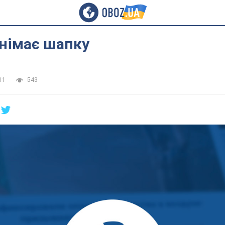
знімає шапку
11
543