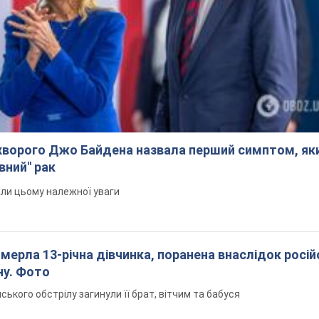
ворого Джо Байдена назвала перший симптом, яки
вний" рак
али цьому належної уваги
померла 13-річна дівчинка, поранена внаслідок росій
ну. Фото
йського обстрілу загинули її брат, вітчим та бабуся