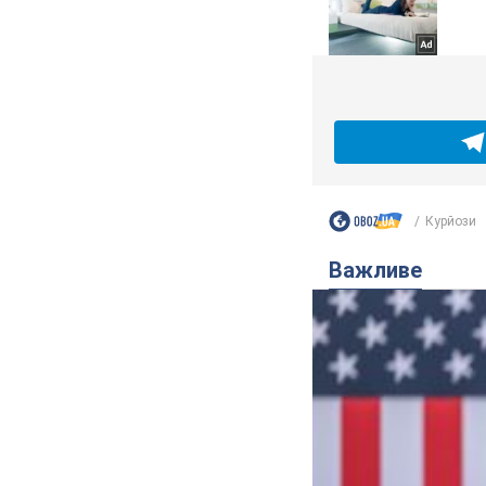
Курйози
Важливе