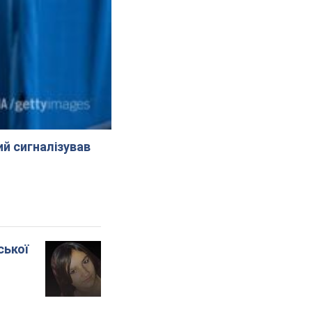
й сигналізував
ської