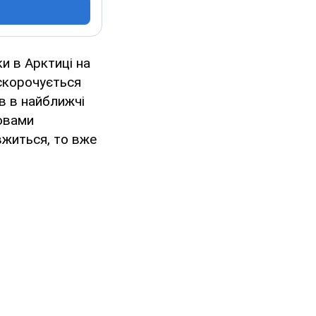
и в Арктиці на
 скорочується
в в найближчі
ловами
вжиться, то вже