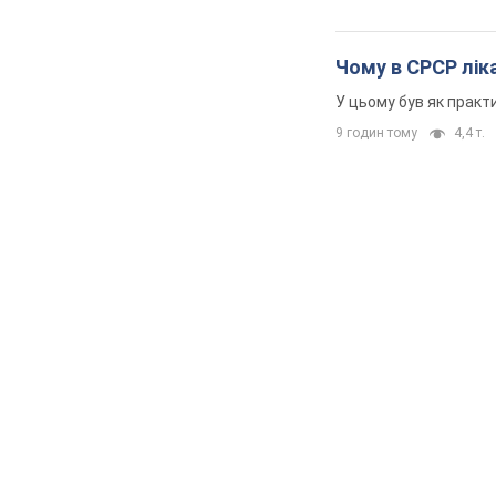
Чому в СРСР ліка
У цьому був як практи
9 годин тому
4,4 т.