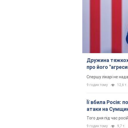
Дружина тяжкох
про його "агреси
Спершу лікарі не над
9 годин тому
12,6 т.
Її вбила Росія: 
атаки на Сумщи
Того дня під час росі
9 годин тому
9,7 т.