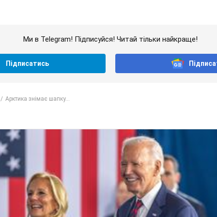
Ми в Telegram! Підписуйся! Читай тільки найкраще!
Підписатись
Підписа
Арктика знімає шапку...