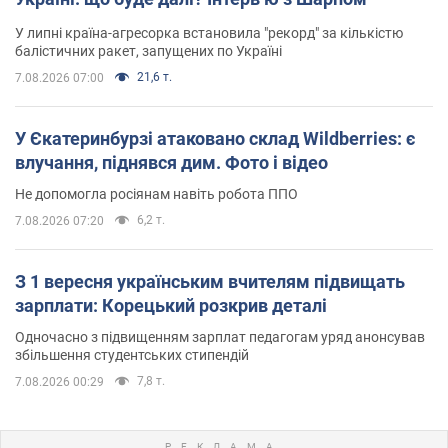
У липні країна-агресорка встановила "рекорд" за кількістю
балістичних ракет, запущених по Україні
21,6 т.
7.08.2026 07:00
У Єкатеринбурзі атаковано склад Wildberries: є
влучання, піднявся дим. Фото і відео
Не допомогла росіянам навіть робота ППО
6,2 т.
7.08.2026 07:20
З 1 вересня українським вчителям підвищать
зарплати: Корецький розкрив деталі
Одночасно з підвищенням зарплат педагогам уряд анонсував
збільшення студентських стипендій
7,8 т.
7.08.2026 00:29