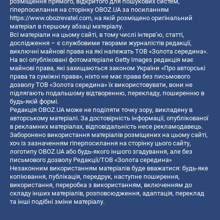
розміщення прямого, відкритого для пошукових систем,
гіперпосилання на сторінку OBOZ.UA за посиланням
https://www.obozrevatel.com
, на якій розміщено оригінальний
матеріал в першому абзаці матеріалу.
Всі матеріали на цьому сайті, в тому числі інтерв’ю, статті,
дослідження – є службовими творами журналістів редакції,
виключні майнові права на які належать ТОВ «Золота середина».
На всі опубліковані фотоматеріали Getty Images редакція має
майнові права, які захищаються законом України «Про авторські
права та суміжні права», ніхто не має права без письмового
дозволу ТОВ «Золота середина» їх використовувати, вони не
підлягають подальшому відтворенню, перекладу, поширенню в
будь-якій формі.
Редакція OBOZ.UA може не поділяти точку зору, викладену в
авторському матеріалі. За достовірність інформації, опублікованої
в рекламних матеріалах, відповідальність несе рекламодавець.
Заборонено використання матеріалів розміщених на цьому сайті,
хоч із зазначенням гіперпосилання на сторінку цього сайту,
логотипу OBOZ.UA або будь-якого іншого згадування, але без
письмового дозволу Редакції/ТОВ «Золота середина»
Незаконним використанням матеріалів буде вважатися: будь-яке
копiювання, публiкацiя, передрук, наступне поширення,
використання, переробка з використанням, включенням до
складу інших матеріалів, розповсюдження, адаптація, переклад
та інші подібні зміни матеріалу.