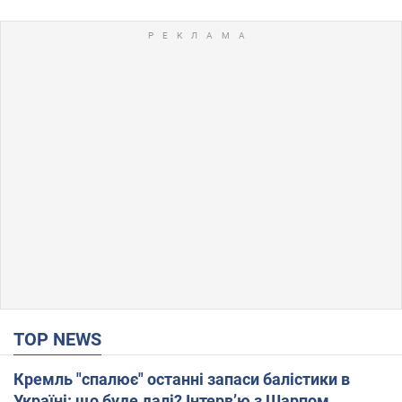
TOP NEWS
Кремль "спалює" останні запаси балістики в
Україні: що буде далі? Інтерв’ю з Шарпом