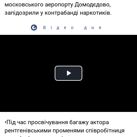
московського аеропорту Домодєдово,
запідозрили у контрабанді наркотиків.
Відео дня
Play Video
•Під час просвічування багажу актора
рентгенівськими променями співробітниця