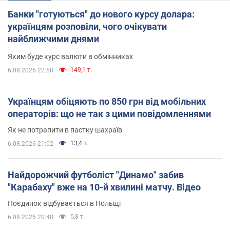
Банки "готуються" до нового курсу долара:
українцям розповіли, чого очікувати
найближчими днями
Яким буде курс валюти в обмінниках
149,1 т.
6.08.2026 22:58
Українцям обіцяють по 850 грн від мобільних
операторів: що не так з цими повідомленнями
Як не потрапити в пастку шахраїв
13,4 т.
6.08.2026 21:02
Найдорожчий футболіст "Динамо" забив
"Карабаху" вже на 10-й хвилині матчу. Відео
Поєдинок відбувається в Польщі
5,8 т.
6.08.2026 20:48