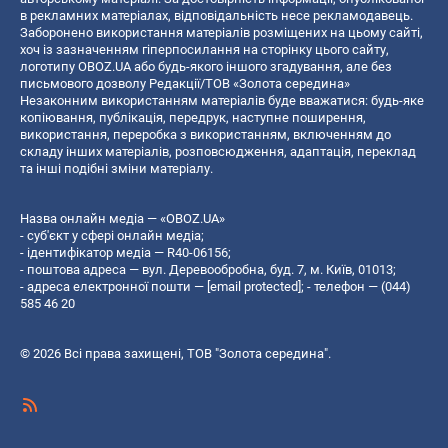
в рекламних матеріалах, відповідальність несе рекламодавець.
Заборонено використання матеріалів розміщених на цьому сайті,
хоч із зазначенням гіперпосилання на сторінку цього сайту,
логотипу OBOZ.UA або будь-якого іншого згадування, але без
письмового дозволу Редакції/ТОВ «Золота середина»
Незаконним використанням матеріалів буде вважатися: будь-яке
копiювання, публiкацiя, передрук, наступне поширення,
використання, переробка з використанням, включенням до
складу інших матеріалів, розповсюдження, адаптація, переклад
та інші подібні зміни матеріалу.
Назва онлайн медіа — «OBOZ.UA»
- суб'єкт у сфері онлайн медіа;
- ідентифікатор медіа — R40-06156;
- поштова адреса — вул. Деревообробна, буд. 7, м. Київ, 01013;
- адреса електронної пошти —
[email protected]
; - телефон — (044)
585 46 20
© 2026 Всі права захищені, ТОВ "Золота середина".