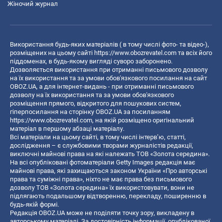
Жіночий журнал
Використання будь-яких матеріалів ( в тому числі фото- та відео-),
розміщених на цьому сайті
https://www.obozrevatel.com
та всіх його
піддоменах, в будь-якому вигляді суворо заборонено.
Дозволяється використання при отриманні письмового дозволу
на їх використання та за умови обов'язкового посилання на сайт
OBOZ.UA, а для інтернет-видань - при отриманні письмового
дозволу на їх використання та за умови обов'язкового
розміщення прямого, відкритого для пошукових систем,
гіперпосилання на сторінку OBOZ.UA за посиланням
https://www.obozrevatel.com
, на якій розміщено оригінальний
матеріал в першому абзаці матеріалу.
Всі матеріали на цьому сайті, в тому числі інтерв’ю, статті,
дослідження – є службовими творами журналістів редакції,
виключні майнові права на які належать ТОВ «Золота середина».
На всі опубліковані фотоматеріали Getty Images редакція має
майнові права, які захищаються законом України «Про авторські
права та суміжні права», ніхто не має права без письмового
дозволу ТОВ «Золота середина» їх використовувати, вони не
підлягають подальшому відтворенню, перекладу, поширенню в
будь-якій формі.
Редакція OBOZ.UA може не поділяти точку зору, викладену в
авторському матеріалі. За достовірність інформації, опублікованої