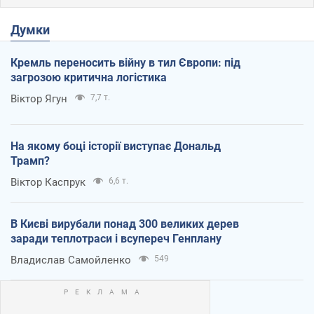
Думки
Кремль переносить війну в тил Європи: під
загрозою критична логістика
Віктор Ягун
7,7 т.
На якому боці історії виступає Дональд
Трамп?
Віктор Каспрук
6,6 т.
В Києві вирубали понад 300 великих дерев
заради теплотраси і всупереч Генплану
Владислав Самойленко
549