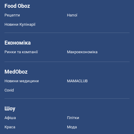
Food Oboz
Рецепти
Напої
Новини Кулінарії
Економіка
Ринки та компанії
Макроекономіка
MedOboz
Новини медицини
MAMACLUB
Covid
Шоу
Афіша
Плітки
Краса
Мода