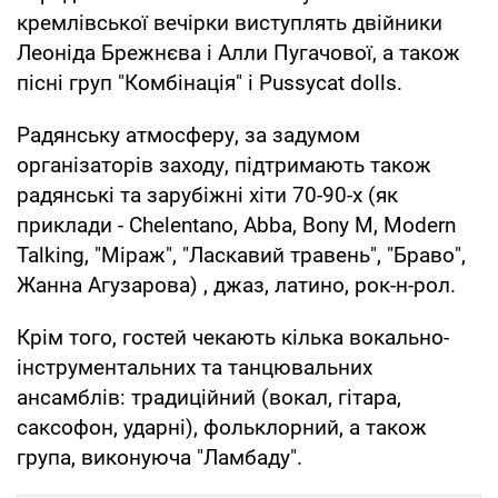
кремлівської вечірки виступлять двійники
Леоніда Брежнєва і Алли Пугачової, а також
пісні груп "Комбінація" і Pussycat dolls.
Радянську атмосферу, за задумом
організаторів заходу, підтримають також
радянські та зарубіжні хіти 70-90-х (як
приклади - Chelentano, Abba, Bony M, Modern
Talking, "Міраж", "Ласкавий травень", "Браво",
Жанна Агузарова) , джаз, латино, рок-н-рол.
Крім того, гостей чекають кілька вокально-
інструментальних та танцювальних
ансамблів: традиційний (вокал, гітара,
саксофон, ударні), фольклорний, а також
група, виконуюча "Ламбаду".