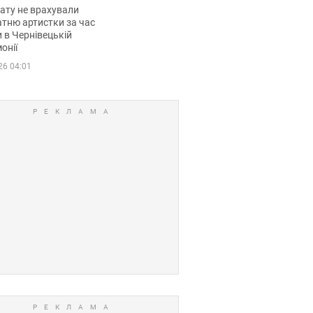
мувала співачка
ату не врахували
тню артистки за час
 в Чернівецькій
онії
26 04:01