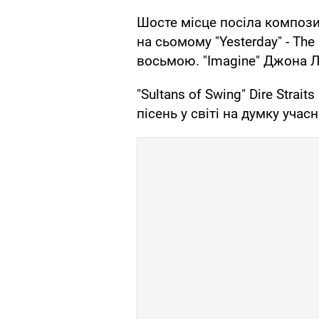
Шосте місце посіла композиці
на сьомому "Yesterday" - The 
восьмою. "Imagine" Джона Л
"Sultans of Swing" Dire Stra
пісень у світі на думку учас