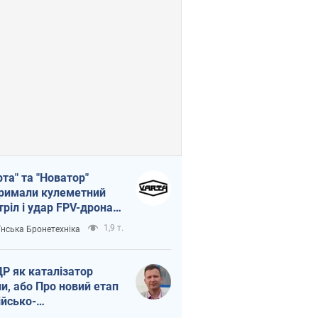
рта" та "Новатор"
римали кулеметний
тріл і удар FPV-дрона,
тувавши життя
1,9 т.
їнська Бронетехніка
церу ЗСУ
Р як каталізатор
ни, або Про новий етап
ійсько-
нічнокорейського