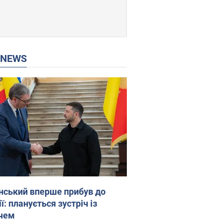
P NEWS
нський вперше прибув до
ї: планується зустріч із
чем