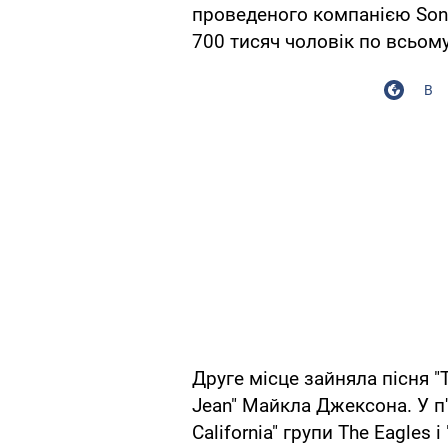
проведеного компанією Sony
700 тисяч чоловік по всьому
В
Друге місце зайняла пісня "To
Jean" Майкла Джексона. У п
California" групи The Eagles і