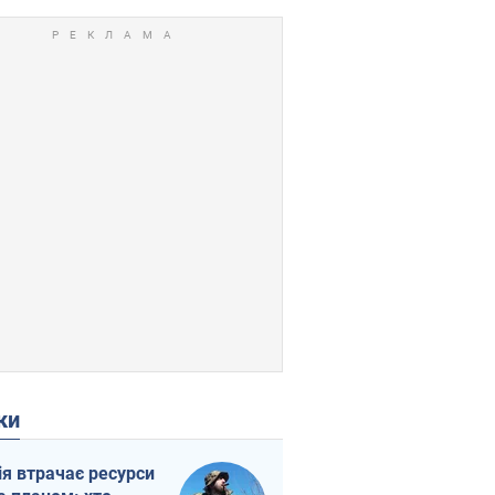
ки
ія втрачає ресурси