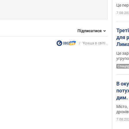
7.08.20
Трет
Підписатися
для 
"Краща в світі...
Лима
диск
Це зар
угруп
Cпецп
В ок
поту
дим. 
Місто,
дронів
7.08.20