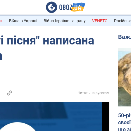
ни
Війна в Україні
Війна Ізраїлю та Ірану
VENETO
Російськ
Важ
і пісня" написана
n
Читать на русском
50-р
своєї
що з