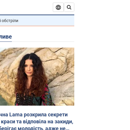
і обстріли
ливе
ічна Lama розкрила секрети
 краси та відповіла на закиди,
берігає молодість, адже не