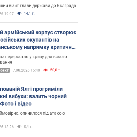
Це перший візит глави держави до Бєлграда
14,1 т.
26 19:07
ій армійський корпус створює
російських окупантів на
нському напрямку критичний
омфорт: як це вдалося
аз переростає у кризу для всього
овання
50,0 т.
роєкт
7.08.2026 16:40
упованій Ялті прогриміли
жні вибухи: валить чорний
Фото і відео
 ймовірно, опинилося під атакою
8,4 т.
26 13:26