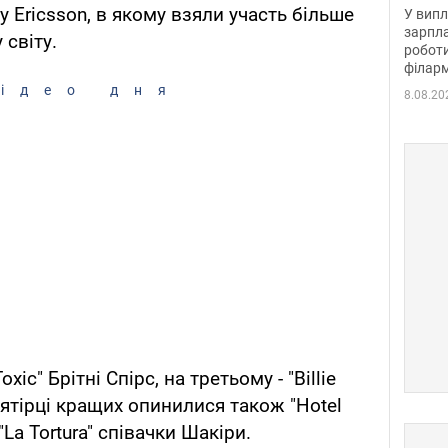
отри
 Ericsson, в якому взяли участь більше
У випл
зарпла
 світу.
роботи
філарм
ідео дня
8.08.20
xic" Брітні Спірс, на третьому - "Billie
'ятірці кращих опинилися також "Hotel
 "La Tortura" співачки Шакіри.