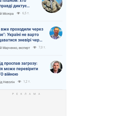
а планом: хто
правді диктує
п війни
6,5 т.
ій Місюра
 вже проходили через
ше": Україні не варто
даватися зневірі через
етний терор
7,0 т.
ій Марченко, експерт
ід проспав загрозу:
ія може перевірити
О війною
1,2 т.
ід Невзлін