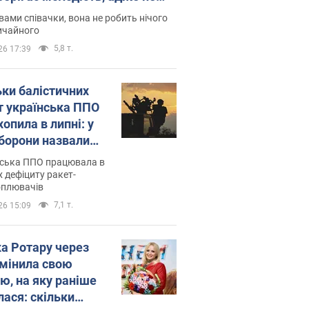
дітей
вами співачки, вона не робить нічого
ичайного
5,8 т.
26 17:39
ьки балістичних
т українська ППО
опила в липні: у
борони назвали
у
нська ППО працювала в
 дефіциту ракет-
оплювачів
7,1 т.
26 15:09
ка Ротару через
змінила свою
ю, на яку раніше
лася: скільки