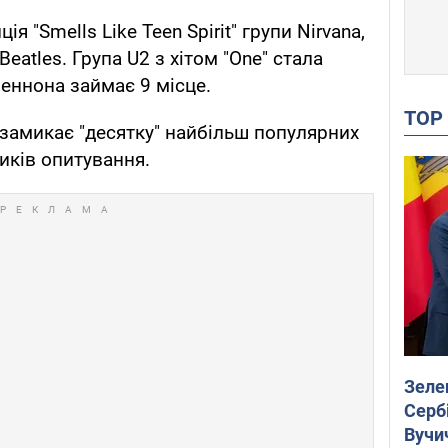
я "Smells Like Teen Spirit" групи Nirvana,
Beatles. Група U2 з хітом "One" стала
еннона займає 9 місце.
TO
its замикає "десятку" найбільш популярних
ників опитування.
Зеле
Сербі
Вучи