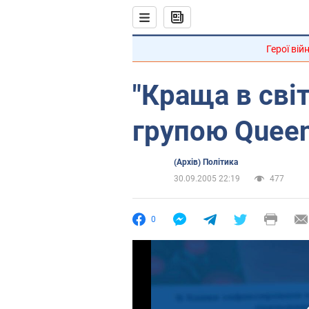
Герої вій
"Краща в світ
групою Quee
(Архів) Політика
30.09.2005 22:19
477
0