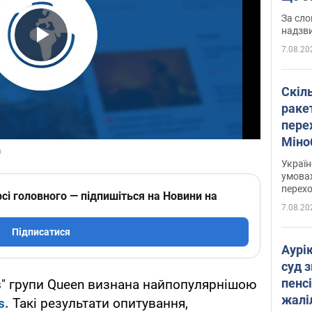
має 
За сло
надзв
7.08.20
Play Video
Скіл
раке
перех
Міно
цифр
Украї
умовах
перех
сі головного — підпишіться на Новини на
7.08.20
Підписатися
Аурі
суд 
пенсі
s" групи Queen визнана найпопулярнішою
жалі
s.
Такі результати опитування,