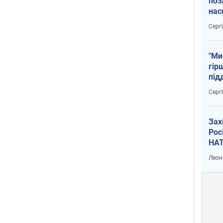
поз
нас
тем
Серг
"Ми
гір
під
рак
Серг
Зах
Рос
НАТ
Леон