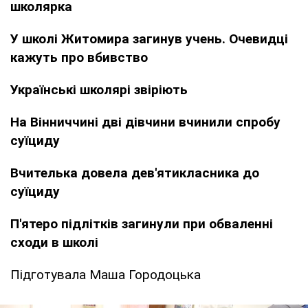
школярка
У школі Житомира загинув учень. Очевидці
кажуть про вбивство
Українські школярі звіріють
На Вінниччині дві дівчини вчинили спробу
суїциду
Вчителька довела дев'ятикласника до
суїциду
П'ятеро підлітків загинули при обваленні
сходи в школі
Підготувала Маша Городоцька