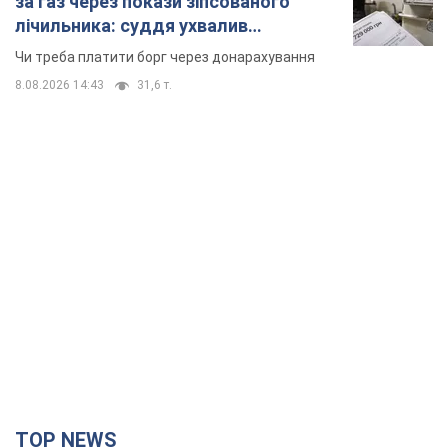
за газ через покази зіпсованого
лічильника: суддя ухвалив
неочікуване рішення
Чи треба платити борг через донарахування
8.08.2026 14:43
31,6 т.
TOP NEWS