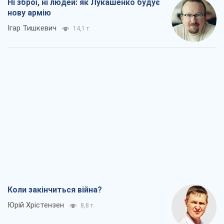
Ні зброї, ні людей: як Лукашенко будує
нову армію
Ігар Тишкевич
14,1 т.
Коли закінчиться війна?
Юрій Хрістензен
8,8 т.