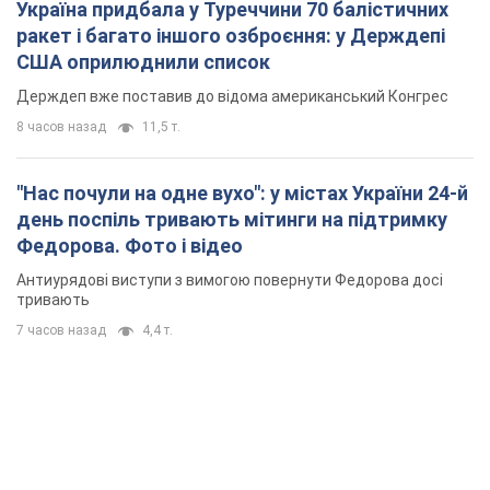
Україна придбала у Туреччини 70 балістичних
ракет і багато іншого озброєння: у Держдепі
США оприлюднили список
Держдеп вже поставив до відома американський Конгрес
8 часов назад
11,5 т.
"Нас почули на одне вухо": у містах України 24-й
день поспіль тривають мітинги на підтримку
Федорова. Фото і відео
Антиурядові виступи з вимогою повернути Федорова досі
тривають
7 часов назад
4,4 т.