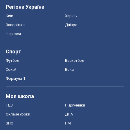
Регіони України
Київ
Харків
Запоріжжя
Дніпро
Черкаси
Спорт
Футбол
Баскетбол
Хокей
Бокс
Формула-1
Моя школа
ГДЗ
Підручники
Онлайн уроки
ДПА
ЗНО
НМТ