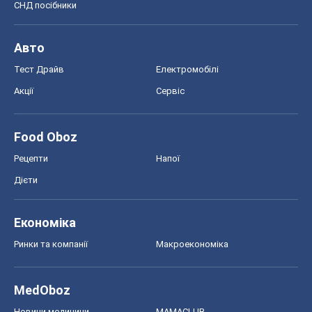
СНД посібники
Авто
Тест Драйв
Електромобілі
Акції
Сервіс
Food Oboz
Рецепти
Напої
Дієти
Економіка
Ринки та компанії
Макроекономіка
MedOboz
Новини медицини
MAMACLUB