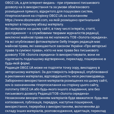
OBOZ.UA, а для інтернет-видань - при отриманні письмового
дозволу на їх використання та за умови обов'язкового
розміщення прямого, відкритого для пошукових систем,
гіперпосилання на сторінку OBOZ.UA за посиланням
https://www.obozrevatel.com
, на якій розміщено оригінальний
матеріал в першому абзаці матеріалу.
Всі матеріали на цьому сайті, в тому числі інтерв’ю, статті,
дослідження – є службовими творами журналістів редакції,
виключні майнові права на які належать ТОВ «Золота середина».
На всі опубліковані фотоматеріали Getty Images редакція має
майнові права, які захищаються законом України «Про авторські
права та суміжні права», ніхто не має права без письмового
дозволу ТОВ «Золота середина» їх використовувати, вони не
підлягають подальшому відтворенню, перекладу, поширенню в
будь-якій формі.
Редакція OBOZ.UA може не поділяти точку зору, викладену в
авторському матеріалі. За достовірність інформації, опублікованої
в рекламних матеріалах, відповідальність несе рекламодавець.
Заборонено використання матеріалів розміщених на цьому сайті,
хоч із зазначенням гіперпосилання на сторінку цього сайту,
логотипу OBOZ.UA або будь-якого іншого згадування, але без
письмового дозволу Редакції/ТОВ «Золота середина»
Незаконним використанням матеріалів буде вважатися: будь-яке
копiювання, публiкацiя, передрук, наступне поширення,
використання, переробка з використанням, включенням до
складу інших матеріалів, розповсюдження, адаптація, переклад