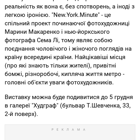
реальність як вона є, без спотворень, а іноді з
легкою іронією. "New.York.Minute" - це
спільний проект починаючої фотохудожниці
Марини Макаренко і нью-йоркського
фотографа Сема Лі, тому являє собою
поєднання чоловічого і жіночого поглядів на
країну всередині країни. Найцікавіші місця
(про які знають тільки жителі), привітні
бомжі, різноробочі, кипляча життя метро -
головні об'єкти уваги фотохудожників.
Виставку можна буде подивитися до 5 грудня
в галереї "Худграф" (бульвар Т.Шевченка, 33,
2-й поверх).