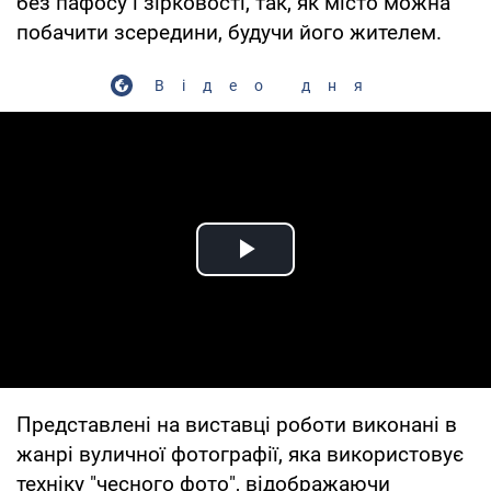
без пафосу і зірковості, так, як місто можна
побачити зсередини, будучи його жителем.
Відео дня
Play Video
Представлені на виставці роботи виконані в
жанрі вуличної фотографії, яка використовує
техніку "чесного фото", відображаючи