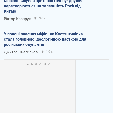
Москва висуває претензії Пекіну: дружба
перетворюється на залежність Росії від
Китаю
Віктор Каспрук
3,6 т.
У полоні власних міфів: як Костянтинівка
стала головною ідеологічною пасткою для
російських окупантів
Дмитро Снєгирьов
1,0 т.