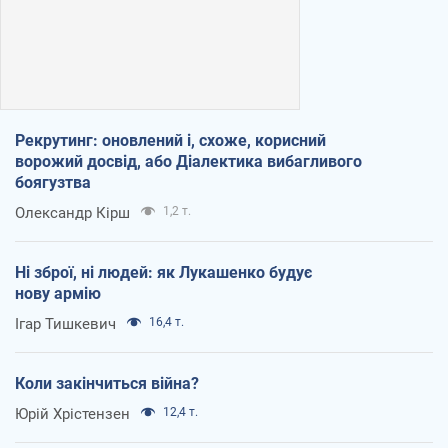
Рекрутинг: оновлений і, схоже, корисний
ворожий досвід, або Діалектика вибагливого
боягузтва
Олександр Кірш
1,2 т.
Ні зброї, ні людей: як Лукашенко будує
нову армію
Ігар Тишкевич
16,4 т.
Коли закінчиться війна?
Юрій Хрістензен
12,4 т.