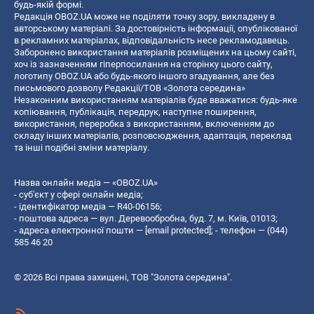
будь-якій формі.
Редакція OBOZ.UA може не поділяти точку зору, викладену в
авторському матеріалі. За достовірність інформації, опублікованої
в рекламних матеріалах, відповідальність несе рекламодавець.
Заборонено використання матеріалів розміщених на цьому сайті,
хоч із зазначенням гіперпосилання на сторінку цього сайту,
логотипу OBOZ.UA або будь-якого іншого згадування, але без
письмового дозволу Редакції/ТОВ «Золота середина»
Незаконним використанням матеріалів буде вважатися: будь-яке
копiювання, публiкацiя, передрук, наступне поширення,
використання, переробка з використанням, включенням до
складу інших матеріалів, розповсюдження, адаптація, переклад
та інші подібні зміни матеріалу.
Назва онлайн медіа — «OBOZ.UA»
- суб'єкт у сфері онлайн медіа;
- ідентифікатор медіа — R40-06156;
- поштова адреса — вул. Деревообробна, буд. 7, м. Київ, 01013;
- адреса електронної пошти —
[email protected]
; - телефон — (044)
585 46 20
© 2026 Всі права захищені, ТОВ "Золота середина".