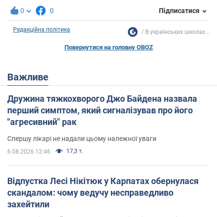
0
0
Підписатися
Редакційна політика
В українських школах...
Повернутися на головну OBOZ
Важливе
Дружина тяжкохворого Джо Байдена назвала
перший симптом, який сигналізував про його
"агресивний" рак
Спершу лікарі не надали цьому належної уваги
17,3 т.
6.08.2026 12:46
Відпустка Лесі Нікітюк у Карпатах обернулася
скандалом: чому ведучу несправедливо
захейтили