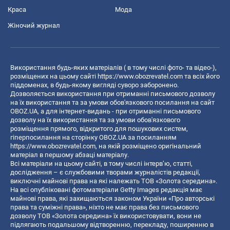
Краса
Мода
Жіночий журнал
Використання будь-яких матеріалів ( в тому числі фото- та відео-),
розміщених на цьому сайті
https://www.obozrevatel.com
та всіх його
піддоменах, в будь-якому вигляді суворо заборонено.
Дозволяється використання при отриманні письмового дозволу
на їх використання та за умови обов'язкового посилання на сайт
OBOZ.UA, а для інтернет-видань - при отриманні письмового
дозволу на їх використання та за умови обов'язкового
розміщення прямого, відкритого для пошукових систем,
гіперпосилання на сторінку OBOZ.UA за посиланням
https://www.obozrevatel.com
, на якій розміщено оригінальний
матеріал в першому абзаці матеріалу.
Всі матеріали на цьому сайті, в тому числі інтерв’ю, статті,
дослідження – є службовими творами журналістів редакції,
виключні майнові права на які належать ТОВ «Золота середина».
На всі опубліковані фотоматеріали Getty Images редакція має
майнові права, які захищаються законом України «Про авторські
права та суміжні права», ніхто не має права без письмового
дозволу ТОВ «Золота середина» їх використовувати, вони не
підлягають подальшому відтворенню, перекладу, поширенню в