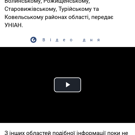
Волинському, Рожищенському,
Старовижівському, Турійському та
Ковельському районах області, передає
УНІАН.
Відео дня
Play Video
З інших областей подібної інформації поки не