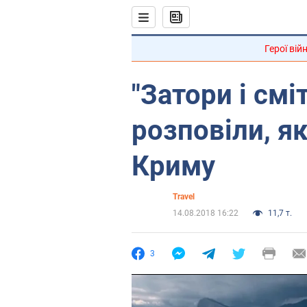
Герої вій
"Затори і смі
розповіли, я
Криму
Travel
14.08.2018 16:22
11,7 т.
3