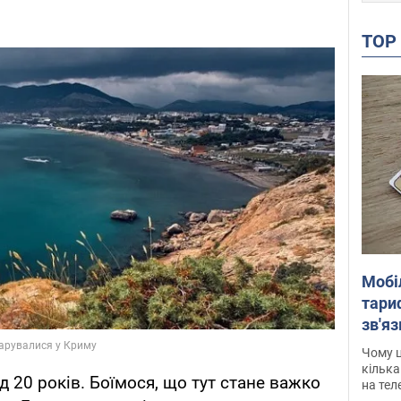
TO
Мобі
тариф
зв'яз
скар
Чому ц
кілька
 20 років. Боїмося, що тут стане важко
на тел