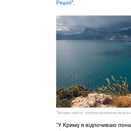
Реалії
".
"У Криму я відпочиваю понад