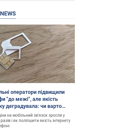
P NEWS
льні оператори підвищили
и "до межі", але якість
ку деградувала: чи варто
житись на ціни
іни на мобільний зв'язок зросли у
 разів і як поліпшити якість інтернету
ефоні