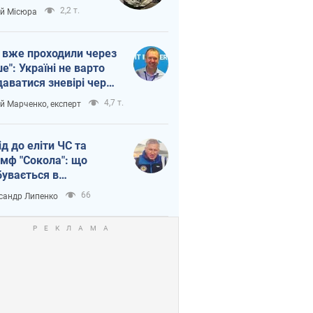
п війни
2,2 т.
ій Місюра
 вже проходили через
ше": Україні не варто
даватися зневірі через
етний терор
4,7 т.
ій Марченко, експерт
ід до еліти ЧС та
умф "Сокола": що
бувається в
аїнському хокеї
66
сандр Липенко