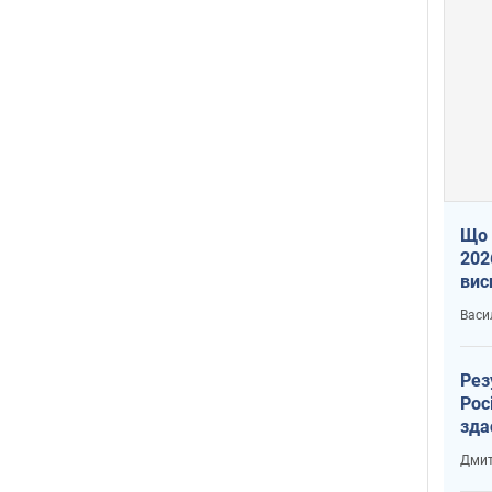
Що 
202
вис
про
Васи
Рез
Рос
зда
Дмит