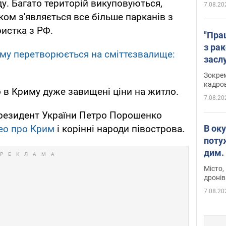
у. Багато територій викуповуються,
7.08.20
ом з'являється все більше парканів з
ристка з РФ.
"Пра
з ра
иму перетворюється на сміттєзвалище:
засл
анон
Зокрем
кадров
 в Криму дуже завищені ціни на житло.
7.08.20
Президент України Петро Порошенко
В ок
ео про Крим
і корінні народи півострова.
поту
дим. 
Місто,
дронів
7.08.20