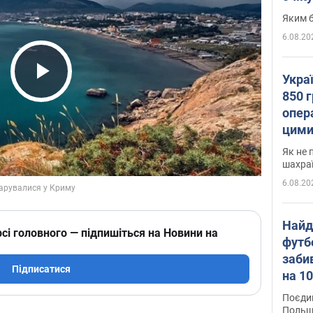
Яким б
6.08.20
Укра
Play Video
850 г
опера
цими
Як не 
шахра
6.08.20
Найд
сі головного — підпишіться на Новини на
футб
заби
Підписатися
на 10
Віде
Поєдин
Польщ