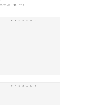
7,2 т.
26 20:48