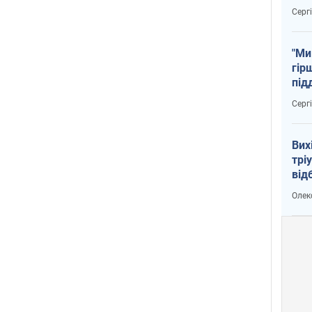
тем
Серг
"Ми
гір
під
рак
Серг
Вих
трі
від
укр
Олек