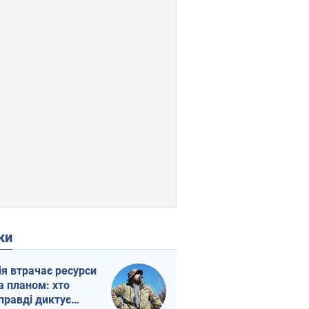
ки
ія втрачає ресурси
а планом: хто
правді диктує