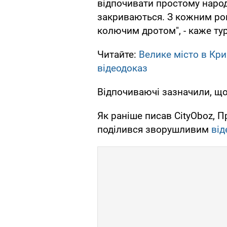
відпочивати простому народ
закриваються. З кожним рок
колючим дротом", - каже ту
Читайте:
Велике місто в Кр
відеодоказ
Відпочиваючі зазначили, що
Як раніше писав CityOboz, 
поділився зворушливим
від