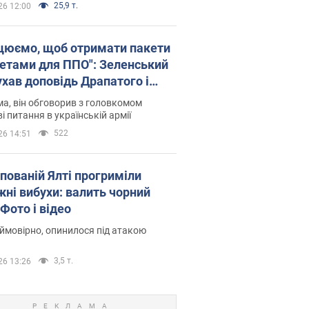
25,9 т.
26 12:00
цюємо, щоб отримати пакети
кетами для ППО": Зеленський
ухав доповідь Драпатого і
сував нові кроки
а, він обговорив з головкомом
і питання в українській армії
522
26 14:51
упованій Ялті прогриміли
жні вибухи: валить чорний
Фото і відео
 ймовірно, опинилося під атакою
3,5 т.
26 13:26