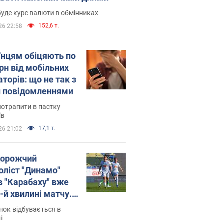
уде курс валюти в обмінниках
152,6 т.
26 22:58
їнцям обіцяють по
рн від мобільних
торів: що не так з
 повідомленнями
потрапити в пастку
їв
17,1 т.
26 21:02
орожчий
оліст "Динамо"
в "Карабаху" вже
-й хвилині матчу.
о
ок відбувається в
і