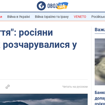
ни
Війна в Україні
Війна Ізраїлю та Ірану
VENETO
Російськ
Важ
ття": росіяни
к розчарувалися у
Читать на русском
Банк
дола
очік