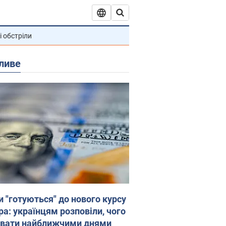
і обстріли
ливе
и "готуються" до нового курсу
ра: українцям розповіли, чого
увати найближчими днями