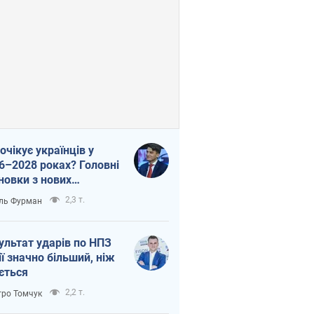
очікує українців у
6–2028 роках? Головні
новки з нових
гнозів від НБУ
2,3 т.
ль Фурман
ультат ударів по НПЗ
ії значно більший, ніж
ється
2,2 т.
ро Томчук