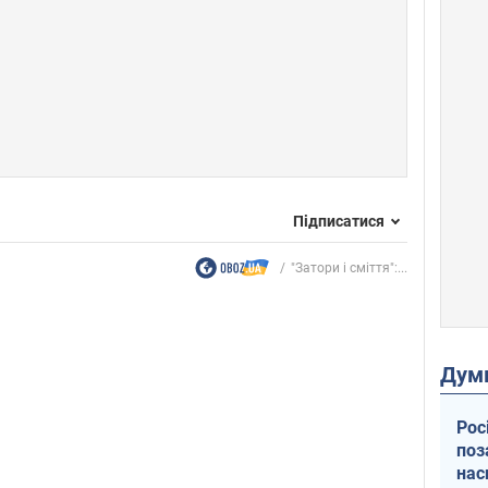
Підписатися
"Затори і сміття":...
Дум
Рос
поз
нас