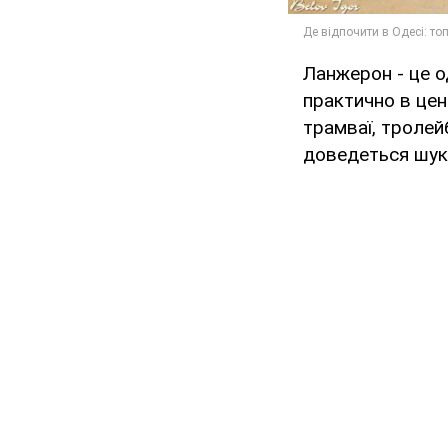
Ланжерон - це о
практично в цен
трамваї, тролей
доведеться шука