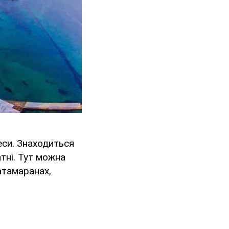
еси. Знаходиться
тні. Тут можна
атамаранах,