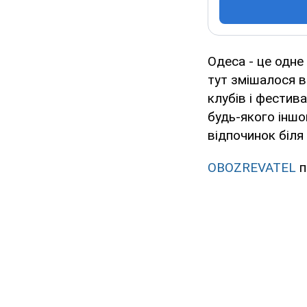
Одеса - це одне 
тут змішалося в
клубів і фестива
будь-якого іншо
відпочинок біля
OBOZREVATEL
п