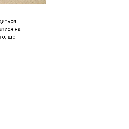
диться
атися на
го, що