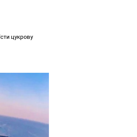
оїсти цукрову