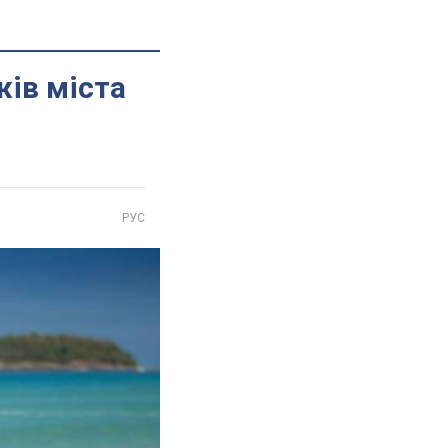
жів міста
РУС