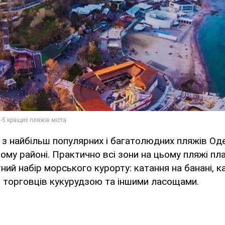
 з найбільш популярних і багатолюдних пляжів Од
ому районі. Практично всі зони на цьому пляжі пла
ний набір морського курорту: катання на банані, к
ь торговців кукурудзою та іншими ласощами.