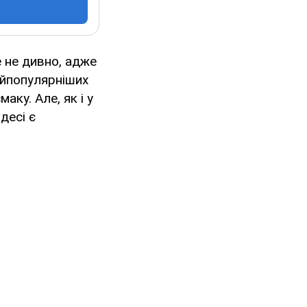
е не дивно, адже
найпопулярніших
аку. Але, як і у
десі є