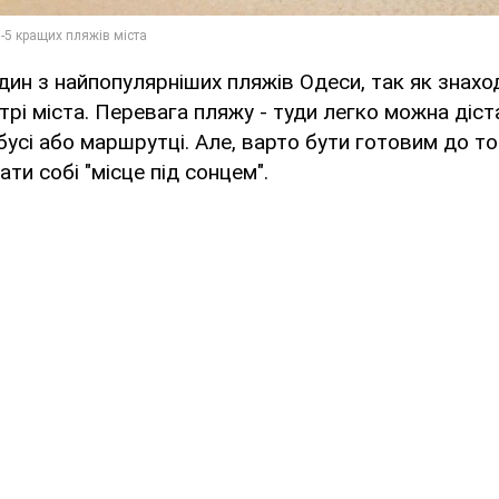
дин з найпопулярніших пляжів Одеси, так як знахо
трі міста. Перевага пляжу - туди легко можна діст
бусі або маршрутці. Але, варто бути готовим до то
ти собі "місце під сонцем".