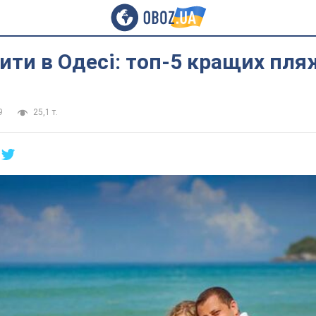
ити в Одесі: топ-5 кращих пля
9
25,1 т.