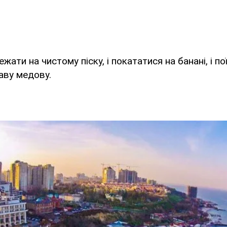
ежати на чистому піску, і покататися на банані, і п
лаву медову.