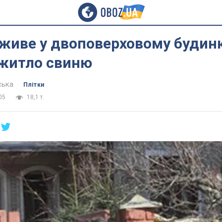
живе у двоповерховому будинк
 житло свиню
ська
Плітки
05
18,1 т.