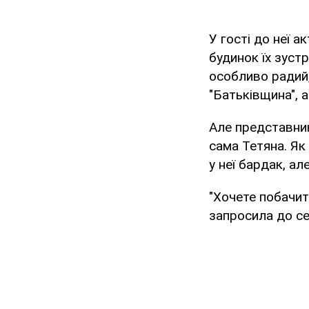
У гості до неї а
будинок їх зуст
особливо радий,
"Батьківщина", 
Але представник
сама Тетяна. Як
у неї бардак, ал
"Хочете побачит
запросила до се