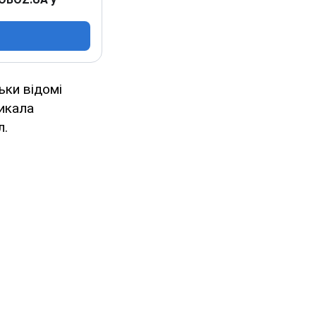
ьки відомі
ликала
л.