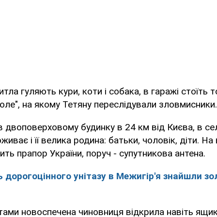
итла гуляють кури, коти і собака, в гаражі стоїть 
ле", на якому Тетяну переслідували зловмисники.
 двоповерховому будинку в 24 км від Києва, в се
иває і її велика родина: батьки, чоловік, діти. На
ить прапор України, поруч - супутникова антена.
ь дорогоцінного унітазу в Межигір'я знайшли зо
ами новоспечена чиновниця відкрила навіть ящики