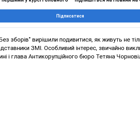
Підписатися
"Без зборів" вирішили подивитися, як живуть не тіл
редставники ЗМІ. Особливий інтерес, звичайно вик
нині і глава Антикорупційного бюро Тетяна Чорнові