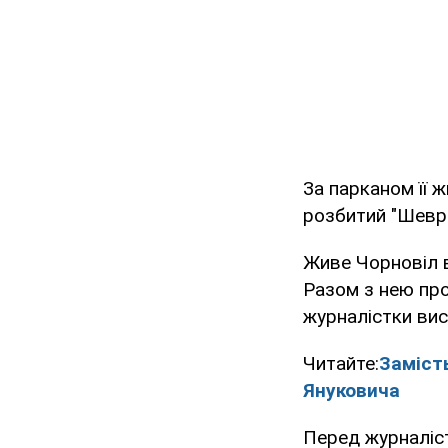
За парканом її ж
розбитий "Шевро
Живе Чорновіл в
Разом з нею прож
журналістки вис
Читайте:
Заміст
Януковича
Перед журналіст