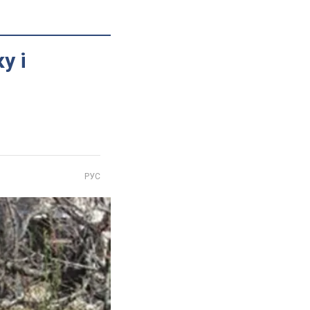
у і
РУС