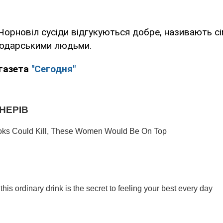
орновіл сусіди відгукуються добре, називають сі
подарськими людьми.
газета
"Сегодня"