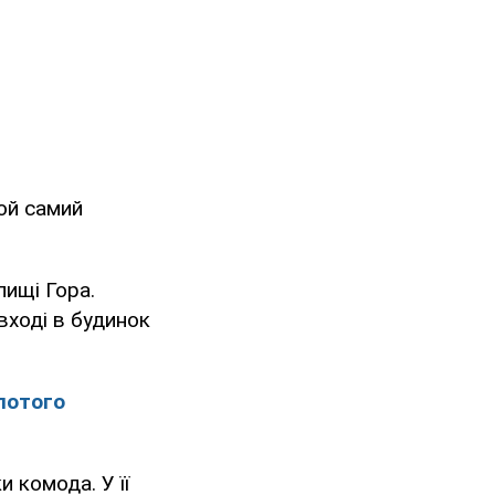
той самий
лищі Гора.
 вході в будинок
лотого
 комода. У її