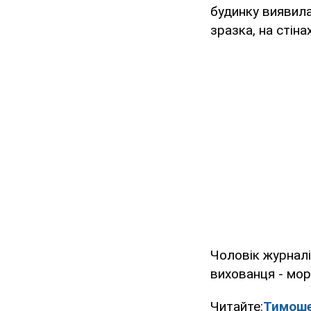
будинку виявила
зразка, на стіна
Чоловік журнал
вихованця - морс
Читайте:
Тимоше