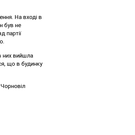
ення. На вході в
н був не
д партії
ю.
в них вийшла
я, що в будинку
 Чорновіл