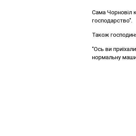
Сама Чорновіл ка
господарство".
Також господиня
"Ось ви приїхали
нормальну машин