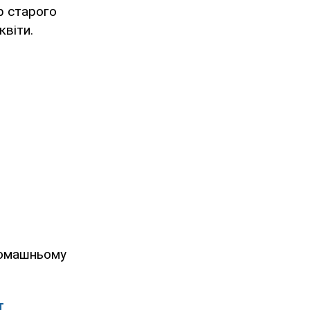
р старого
квіти.
домашньому
т