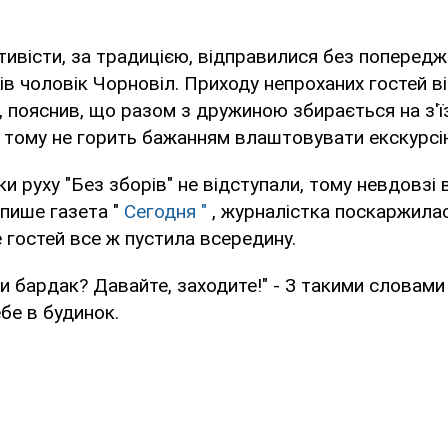
ктивісти, за традицією, відправилися без попередж
рів чоловік Чорновіл. Приходу непроханих гостей ві
 пояснив, що разом з дружиною збирається на з'їз
а тому не горить бажанням влаштовувати екскурсі
и руху "Без зборів" не відступали, тому невдовзі 
 пише газета "
Сегодня "
, журналістка поскаржилас
е гостей все ж пустила всередину.
и бардак? Давайте, заходите!" - З такими словами
бе в будинок.