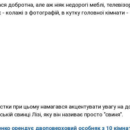
ся добротна, але аж ніяк недорогі меблі, телевізо
х - колажі з фотографій, в кутку головної кімнати - 
істки при цьому намагався акцентувати увагу на 
ькій свинці Лізі, яку він називає просто "свиня".
нко орендує двоповерховий особняк з 10 кімна