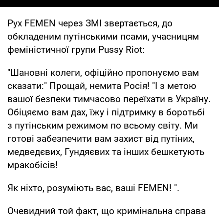
Рух FEMEN через ЗМІ звертається, до
обкладеним путінськими псами, учасницям
феміністичної групи Pussy Riot:
"Шановні колеги, офіційно пропонуємо вам
сказати:" Прощай, немита Росія! "І з метою
вашої безпеки тимчасово переїхати в Україну.
Обіцяємо вам дах, їжу і підтримку в боротьбі
з путінським режимом по всьому світу. Ми
готові забезпечити вам захист від путіних,
медведєвих, Гундяєвих та інших бешкетують
мракобісів!
Як ніхто, розуміють вас, ваші FEMEN! ".
Очевидний той факт, що кримінальна справа