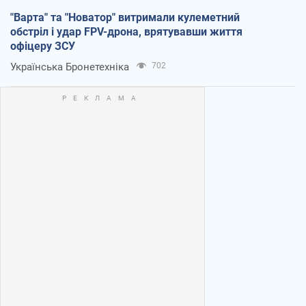
"Варта" та "Новатор" витримали кулеметний
обстріл і удар FPV-дрона, врятувавши життя
офіцеру ЗСУ
Українська Бронетехніка
702