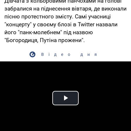
Дівчата з кольоровими панчохами на голові
забралися на піднесення вівтаря, де виконали
пісню протестного змісту. Самі учасниці
"концерту" у своєму блозі в Twitter назвали
його "панк-молебнем" під назвою
"Богородиця, Путіна прожени".
Відео дня
Play Video