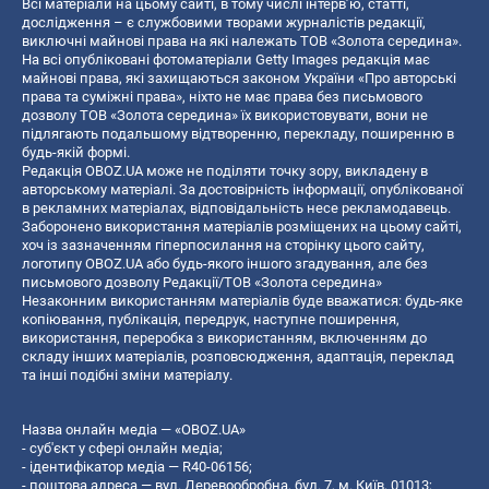
Всі матеріали на цьому сайті, в тому числі інтерв’ю, статті,
дослідження – є службовими творами журналістів редакції,
виключні майнові права на які належать ТОВ «Золота середина».
На всі опубліковані фотоматеріали Getty Images редакція має
майнові права, які захищаються законом України «Про авторські
права та суміжні права», ніхто не має права без письмового
дозволу ТОВ «Золота середина» їх використовувати, вони не
підлягають подальшому відтворенню, перекладу, поширенню в
будь-якій формі.
Редакція OBOZ.UA може не поділяти точку зору, викладену в
авторському матеріалі. За достовірність інформації, опублікованої
в рекламних матеріалах, відповідальність несе рекламодавець.
Заборонено використання матеріалів розміщених на цьому сайті,
хоч із зазначенням гіперпосилання на сторінку цього сайту,
логотипу OBOZ.UA або будь-якого іншого згадування, але без
письмового дозволу Редакції/ТОВ «Золота середина»
Незаконним використанням матеріалів буде вважатися: будь-яке
копiювання, публiкацiя, передрук, наступне поширення,
використання, переробка з використанням, включенням до
складу інших матеріалів, розповсюдження, адаптація, переклад
та інші подібні зміни матеріалу.
Назва онлайн медіа — «OBOZ.UA»
- суб'єкт у сфері онлайн медіа;
- ідентифікатор медіа — R40-06156;
- поштова адреса — вул. Деревообробна, буд. 7, м. Київ, 01013;