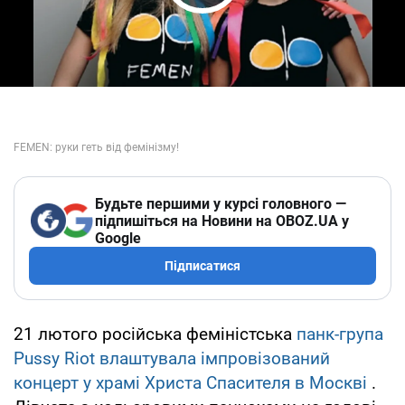
Play Video
Будьте першими у курсі головного —
підпишіться на Новини на OBOZ.UA у
Google
Підписатися
21 лютого російська феміністська
панк-група
Pussy Riot влаштувала імпровізований
концерт у храмі Христа Спасителя в Москві
.