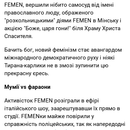
FEMEN, вершили нібито самосуд від імені
православного люду, ображеного
"розкольницькими" діями FEMEN в Мінську і
акцією "Боже, царя гони!" біля Храму Христа
Спасителя.
Бачить бог, новий фемінізм стає авангардом
міжнародного демократичного руху і ніякі
Тирана-карлики не в змозі зупинити цю
прекрасну єресь.
Мумії vs фараони
Активісток FEMEN розіграли в ефірі
італійського шоу, заарештувавши їх прямо в
студії. FEMENки майже повірили у
справжність поліцейських, так як напередодні