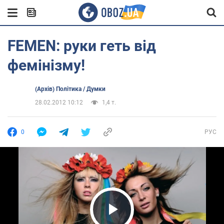
FEMEN: руки геть від
фемінізму!
(Архів) Політика / Думки
28.02.2012 10:12
1,4 т.
0
РУС