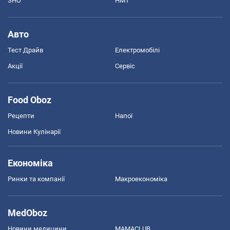
ЗНО
НМТ
Авто
Тест Драйв
Електромобілі
Акції
Сервіс
Food Oboz
Рецепти
Напої
Новини Кулінарії
Економіка
Ринки та компанії
Макроекономіка
MedOboz
Новини медицини
MAMACLUB