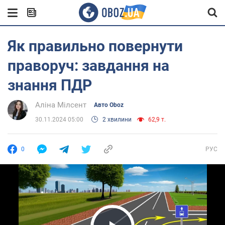
Як правильно повернути
праворуч: завдання на
знання ПДР
Аліна Мілсент
Авто Oboz
30.11.2024 05:00
2 хвилини
62,9 т.
0
РУС