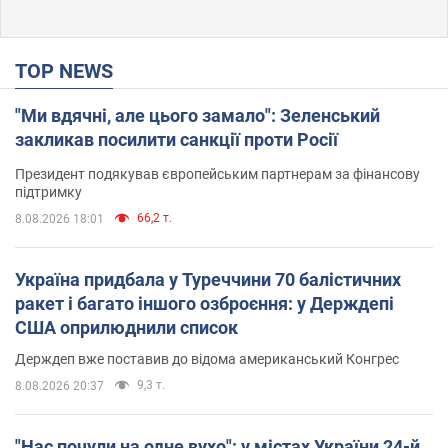
TOP NEWS
"Ми вдячні, але цього замало": Зеленський
закликав посилити санкції проти Росії
Президент подякував європейським партнерам за фінансову
підтримку
66,2 т.
8.08.2026 18:01
Україна придбала у Туреччини 70 балістичних
ракет і багато іншого озброєння: у Держдепі
США оприлюднили список
Держдеп вже поставив до відома американський Конгрес
9,3 т.
8.08.2026 20:37
"Нас почули на одне вухо": у містах України 24-й