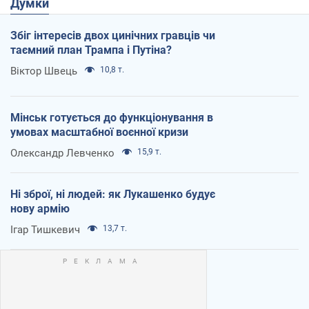
Думки
Збіг інтересів двох цинічних гравців чи
таємний план Трампа і Путіна?
Віктор Швець
10,8 т.
Мінськ готується до функціонування в
умовах масштабної воєнної кризи
Олександр Левченко
15,9 т.
Ні зброї, ні людей: як Лукашенко будує
нову армію
Ігар Тишкевич
13,7 т.