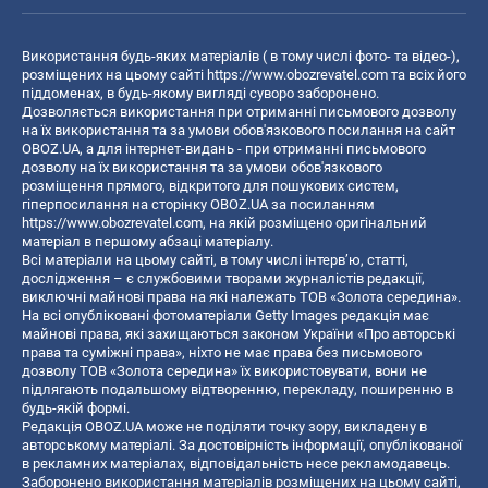
Використання будь-яких матеріалів ( в тому числі фото- та відео-),
розміщених на цьому сайті
https://www.obozrevatel.com
та всіх його
піддоменах, в будь-якому вигляді суворо заборонено.
Дозволяється використання при отриманні письмового дозволу
на їх використання та за умови обов'язкового посилання на сайт
OBOZ.UA, а для інтернет-видань - при отриманні письмового
дозволу на їх використання та за умови обов'язкового
розміщення прямого, відкритого для пошукових систем,
гіперпосилання на сторінку OBOZ.UA за посиланням
https://www.obozrevatel.com
, на якій розміщено оригінальний
матеріал в першому абзаці матеріалу.
Всі матеріали на цьому сайті, в тому числі інтерв’ю, статті,
дослідження – є службовими творами журналістів редакції,
виключні майнові права на які належать ТОВ «Золота середина».
На всі опубліковані фотоматеріали Getty Images редакція має
майнові права, які захищаються законом України «Про авторські
права та суміжні права», ніхто не має права без письмового
дозволу ТОВ «Золота середина» їх використовувати, вони не
підлягають подальшому відтворенню, перекладу, поширенню в
будь-якій формі.
Редакція OBOZ.UA може не поділяти точку зору, викладену в
авторському матеріалі. За достовірність інформації, опублікованої
в рекламних матеріалах, відповідальність несе рекламодавець.
Заборонено використання матеріалів розміщених на цьому сайті,