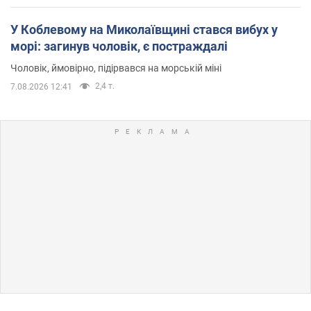
У Коблевому на Миколаївщині стався вибух у
морі: загинув чоловік, є постраждалі
Чоловік, ймовірно, підірвався на морській міні
2,4 т.
7.08.2026 12:41