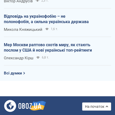
Віктор Андрусів
2,3 т.
Відповідь на українофобію – не
полонофобія, а сильна українська держава
Микола Княжицький
1,6 т.
Мер Москви раптово схотів миру, як стають
послом у США й нові українські топ-рейтинги
Олександр Кірш
6,8 т.
Всі думки
На початок