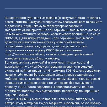
Використання будь-яких матеріалів ( в тому числі фото- та відео-),
розміщених на цьому сайті
https://www.obozrevatel.com
та всіх його
піддоменах, в будь-якому вигляді суворо заборонено.
Дозволяється використання при отриманні письмового дозволу
на їх використання та за умови обов'язкового посилання на сайт
OBOZ.UA, а для інтернет-видань - при отриманні письмового
дозволу на їх використання та за умови обов'язкового
розміщення прямого, відкритого для пошукових систем,
гіперпосилання на сторінку OBOZ.UA за посиланням
https://www.obozrevatel.com
, на якій розміщено оригінальний
матеріал в першому абзаці матеріалу.
Всі матеріали на цьому сайті, в тому числі інтерв’ю, статті,
дослідження – є службовими творами журналістів редакції,
виключні майнові права на які належать ТОВ «Золота середина».
На всі опубліковані фотоматеріали Getty Images редакція має
майнові права, які захищаються законом України «Про авторські
права та суміжні права», ніхто не має права без письмового
дозволу ТОВ «Золота середина» їх використовувати, вони не
підлягають подальшому відтворенню, перекладу, поширенню в
будь-якій формі.
Редакція OBOZ.UA може не поділяти точку зору, викладену в
авторському матеріалі. За достовірність інформації, опублікованої