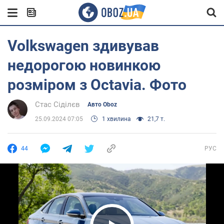
Volkswagen здивував
недорогою новинкою
розміром з Octavia. Фото
Стас Сіділєв
Авто Oboz
25.09.2024 07:05
1 хвилина
21,7 т.
44
РУС